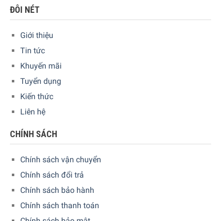
ĐÔI NÉT
Giới thiệu
Tin tức
Khuyến mãi
Tuyển dụng
Kiến thức
Liên hệ
Tính năng SuperFrost
Tính năng SuperFrost tạo ra lượng hơi lạnh lớn để thực
CHÍNH SÁCH
phẩm mới bảo quản có thể được cấp đông nhanh chóng,
đảm bảo giữ được tối ưu lượng chất dinh dưỡng, vitamin
Chính sách vận chuyển
và khoáng chất có trong thực phẩm. Tủ lạnh Liebherr
Chính sách đổi trả
CNPef 4516 sẽ hoạt động với công suất làm lạnh tối đa.
Chính sách bảo hành
Bạn sẽ nghe thấy tủ chạy ồn hơn trong thời gian này. Việc
đảo ngược từ nhiệt độ đông lạnh -32°C sang nhiệt độ tủ
Chính sách thanh toán
đông thông thường được kiểm soát theo thời gian để giúp
Chính sách bảo mật