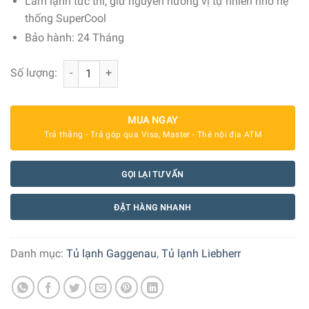
Làm lạnh tức thì, giữ nguyên hương vị tự nhiên nhờ hệ
thống SuperCool
Bảo hành: 24 Tháng
Tủ lạnh Liebherr 422 lít CNPef 4516 Comfort NoFrost số 
Số lượng:
MUA NGAY
Trả thẳng - Trả góp qua Visa, Master - Thẻ nội địa ATM
GỌI LẠI TƯ VẤN
ĐẶT HÀNG NHANH
Danh mục:
Tủ lạnh Gaggenau
,
Tủ lạnh Liebherr