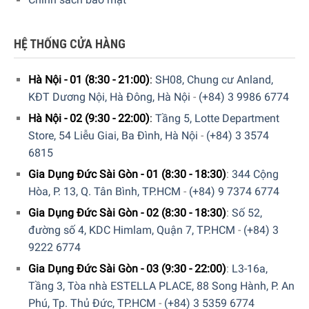
tiết kiệm năng lượng.
HỆ THỐNG CỬA HÀNG
Hà Nội - 01 (8:30 - 21:00)
:
SH08, Chung cư Anland,
KĐT Dương Nội, Hà Đông, Hà Nội
-
(+84) 3 9986 6774
Hà Nội - 02 (9:30 - 22:00)
:
Tầng 5, Lotte Department
Store, 54 Liễu Giai, Ba Đình, Hà Nội
-
(+84) 3 3574
6815
Gia Dụng Đức Sài Gòn - 01 (8:30 - 18:30)
:
344 Cộng
Hòa, P. 13, Q. Tân Bình, TP.HCM
-
(+84) 9 7374 6774
Gia Dụng Đức Sài Gòn - 02 (8:30 - 18:30)
:
Số 52,
Tính năng SuperCool
đường số 4, KDC Himlam, Quận 7, TP.HCM
-
(+84) 3
SuperCool là một tính năng tiện ích được tích hợp trong tủ
9222 6774
lạnh Liebherr CNPef 4516. Khi bạn mở cửa để đặt sản
Gia Dụng Đức Sài Gòn - 03 (9:30 - 22:00)
:
L3-16a,
phẩm vào, tính năng SuperCool sẽ được kích hoạt tạo ra
Tầng 3, Tòa nhà ESTELLA PLACE, 88 Song Hành, P. An
trữ lượng lạnh lớn hơn để thực phẩm mới có thể được làm
Phú, Tp. Thủ Đức, TP.HCM
-
(+84) 3 5359 6774