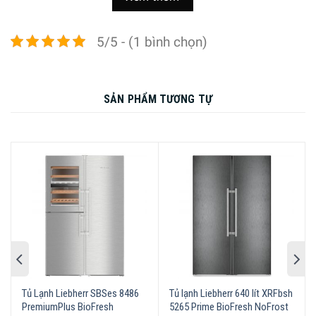
Sản xuất tại
Đức
5/5 - (1 bình chọn)
Kiểu tủ
Tủ lạnh ngăn đá dưới – Độc lập
Dung tích sử dụng
422 lít
Công nghệ bảo quản
Ngăn đông kín bằng kính trong suốt hạn
SẢN PHẨM TƯƠNG TỰ
thực phẩm
chế lẫn mùi FrostSafe
– Hai dàn lạnh độc lập DouCooling
Công nghệ làm lạnh
– Cấp đông không đóng tuyết NoFrost
– Chức năng cấp đông nhanh SuperFrost
– Chức năng làm lạnh nhanh SuperCool
– Mở rộng ngăn kéo với VarioSpace
Tiện ích
– Khay kệ có thể điều chỉnh độ cao
– Tự động rã đông theo chu kì
– Chế độ ngày lễ SabbathMode
– Chân đế có thể điều chỉnh độ cao
Kích thước – Khối
Cao 185,9 cm x Rộng 74,7 cm x Sâu 63
lượng
cm – Nặng 95 kg
Tủ Lạnh Liebherr SBSes 8486
Tủ lạnh Liebherr 640 lít XRFbsh
PremiumPlus BioFresh
5265 Prime BioFresh NoFrost
Công nghệ làm lạnh không đóng tuyết NoFrost