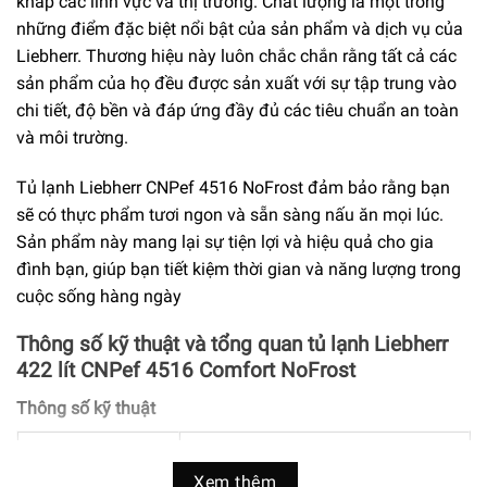
khắp các lĩnh vực và thị trường. Chất lượng là một trong
những điểm đặc biệt nổi bật của sản phẩm và dịch vụ của
Liebherr. Thương hiệu này luôn chắc chắn rằng tất cả các
sản phẩm của họ đều được sản xuất với sự tập trung vào
chi tiết, độ bền và đáp ứng đầy đủ các tiêu chuẩn an toàn
và môi trường.
Tủ lạnh Liebherr CNPef 4516 NoFrost đảm bảo rằng bạn
sẽ có thực phẩm tươi ngon và sẵn sàng nấu ăn mọi lúc.
Sản phẩm này mang lại sự tiện lợi và hiệu quả cho gia
đình bạn, giúp bạn tiết kiệm thời gian và năng lượng trong
cuộc sống hàng ngày
Thông số kỹ thuật và tổng quan tủ lạnh Liebherr
422 lít CNPef 4516 Comfort NoFrost
Thông số kỹ thuật
Thương hiệu
Liebherr
Xem thêm
Model
CNPef 4516