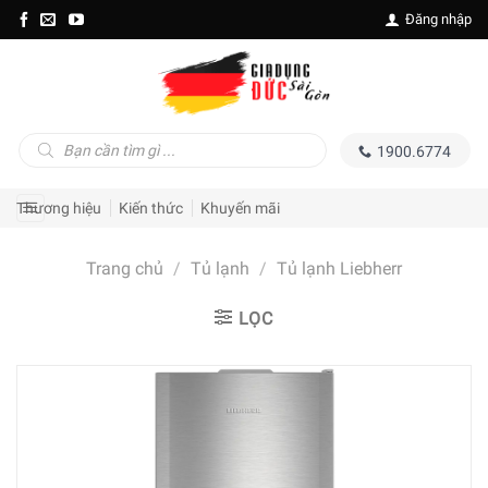
Skip
Đăng nhập
to
content
Tìm
1900.6774
kiếm
sản
phẩm
Thương hiệu
Kiến thức
Khuyến mãi
Trang chủ
/
Tủ lạnh
/
Tủ lạnh Liebherr
LỌC