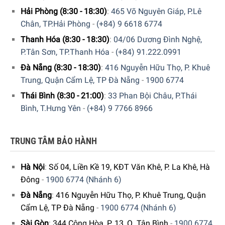
lạnh nhanh chóng. Điều này không chỉ giữ cho thực phẩm
Hải Phòng (8:30 - 18:30)
:
465 Võ Nguyên Giáp, P.Lê
đóng nhiệt nhanh chóng với nhiệt độ bên trong mà còn
Chân, TP.Hải Phòng
-
(+84) 9 6618 6774
ngăn chúng tác động lên các thực phẩm đã làm lạnh, đảm
bảo rằng chúng không bị tăng nhiệt độ đột ngột và giữ
Thanh Hóa (8:30 - 18:30)
:
04/06 Dương Đình Nghệ,
nguyên chất lượng. Việc đảo ngược từ nhiệt độ làm lạnh
P.Tân Sơn, TP.Thanh Hóa
-
(+84) 91.222.0991
+2°C sang nhiệt độ làm lạnh bình thường được kiểm soát
Đà Nẵng (8:30 - 18:30)
:
416 Nguyễn Hữu Thọ, P. Khuê
theo thời gian hoặc số lượng để giúp tiết kiệm năng lượng.
Trung, Quận Cẩm Lệ, TP Đà Nẵng
-
1900 6774
Thái Bình (8:30 - 21:00)
:
33 Phan Bội Châu, P.Thái
Bình, T.Hưng Yên
-
(+84) 9 7766 8966
TRUNG TÂM BẢO HÀNH
Hà Nội
:
Số 04, Liền Kề 19, KĐT Văn Khê, P. La Khê, Hà
Đông
-
1900 6774 (Nhánh 6)
Đà Nẵng
:
416 Nguyễn Hữu Thọ, P. Khuê Trung, Quận
Cẩm Lệ, TP Đà Nẵng
-
1900 6774 (Nhánh 6)
Chế độ Sabbath
Sài Gòn
:
344 Cộng Hòa, P. 13, Q. Tân Bình
-
1900 6774