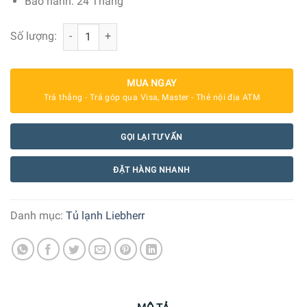
Bảo hành: 24 Tháng
Tủ lạnh Liebherr 410 lít CBNsdh 7653 Prime BioFresh NoF
Số lượng:
MUA NGAY
Trả thẳng - Trả góp qua Visa, Master - Thẻ nội địa ATM
GỌI LẠI TƯ VẤN
ĐẶT HÀNG NHANH
Danh mục:
Tủ lạnh Liebherr