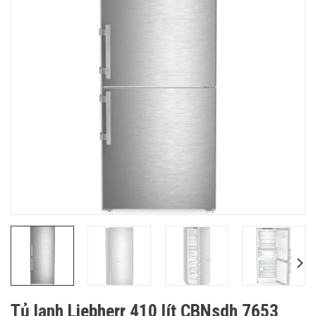
Tủ lạnh Liebherr 410 lít CBNsdh 7653