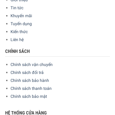
Tin tức
Thông số lắp đặt
Khuyến mãi
Tủ lạnh Liebherr 410 lít CBNsdh 7653 Prime BioFresh
Tuyển dụng
NoFrost có kích thước
Cao 185,5 cm x Rộng 74,7 cm x Sâu
Kiến thức
67,5 cm
tạo nên một không gian bếp gọn gàng và thẩm
Liên hệ
mỹ.
CHÍNH SÁCH
Chính sách vận chuyển
Chính sách đổi trả
Chính sách bảo hành
Chính sách thanh toán
Chính sách bảo mật
HỆ THỐNG CỬA HÀNG