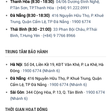
Thanh Hóa (8:30 - 18:30)
:
04/06 Dương Đình Nghệ,
P.Tân Sơn, TP.Thanh Hóa
-
(+84) 91.222.0991
Đà Nẵng (8:30 - 18:30)
:
416 Nguyễn Hữu Thọ, P. Khuê
Trung, Quận Cẩm Lệ, TP Đà Nẵng
-
1900 6774
Thái Bình (8:30 - 21:00)
:
33 Phan Bội Châu, P.Thái
Bình, T.Hưng Yên
-
(+84) 9 7766 8966
TRUNG TÂM BẢO HÀNH
Ngăn kéo hộc rau có thiết kế
ray kéo giảm chấn
SoftTelescopi
c giúp di chuyển trơn tru, đóng lại nhẹ nhàng,
Hà Nội
:
Số 04, Liền Kề 19, KĐT Văn Khê, P. La Khê, Hà
tránh tình trạng đóng mạnh gây tiếng ồn hoặc hỏng hóc.
Đông
-
1900 6774 (Nhánh 6)
Đà Nẵng
:
416 Nguyễn Hữu Thọ, P. Khuê Trung, Quận
Cẩm Lệ, TP Đà Nẵng
-
1900 6774 (Nhánh 6)
Sài Gòn
:
344 Cộng Hòa, P. 13, Q. Tân Bình
-
1900 6774
(Nhánh 6)
THỜI GIAN HOẠT ĐỘNG