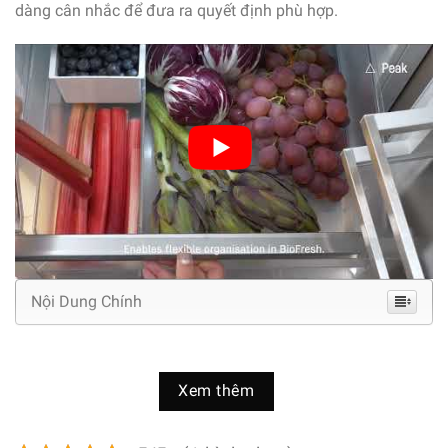
dàng cân nhắc để đưa ra quyết định phù hợp.
Nội Dung Chính
Thông số kỹ thuật và tổng quan tủ lạnh tủ lạnh
Liebherr 410 lít CBNsdh 7653 Prime BioFresh
Xem thêm
NoFrost