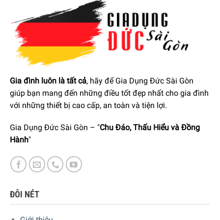
dàng hơn mà không cần khom cúi nhiều lần.
Với
dung tích 410 lít
rộng rãi, tủ đáp ứng tốt nhu cầu lưu
trữ của cả gia đình, cho phép bảo quản thực phẩm tươi
ngon trong thời gian dài.
Mặt cửa tủ được làm từ
thép không gỉ phủ SmartSteel
có
Gia đình luôn là tất cả
, hãy để Gia Dụng Đức Sài Gòn
khả năng chống bám dấu vân tay, giúp giữ cửa tủ luôn
giúp bạn mang đến những điều tốt đẹp nhất cho gia đình
sạch sẽ và sáng bóng.
với những thiết bị cao cấp, an toàn và tiện lợi.
Gia Dụng Đức Sài Gòn – "
Chu Đáo, Thấu Hiểu và Đồng
Hành
"
ĐÔI NÉT
Giới thiệu