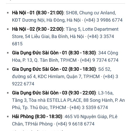
Hệ thống các khay kệ của tủ
Ngăn lạnh
Hà Nội - 01 (8:30 - 21:00)
:
SH08, Chung cư Anland,
KĐT Dương Nội, Hà Đông, Hà Nội
-
(+84) 3 9986 6774
Với tổng
dung tích ngăn lạnh 282 lít
, tủ lạnh Liebherr 410 lít
Hà Nội - 02 (9:30 - 22:00)
:
Tầng 5, Lotte Department
CBNsdh 7653 Prime BioFresh NoFrost cung cấp không
Store, 54 Liễu Giai, Ba Đình, Hà Nội
-
(+84) 3 3574
gian lưu trữ rộng rãi. Khả năng điều chỉnh nhiệt độ +3 °C
6815
đến +9 °C.
Gia Dụng Đức Sài Gòn - 01 (8:30 - 18:30)
:
344 Cộng
Tủ được trang bị
6 kệ
, trong đó
5 kệ có thể điều chỉnh độ
Hòa, P. 13, Q. Tân Bình, TP.HCM
-
(+84) 9 7374 6774
cao
và
1 kệ có thể gấp gọn
giúp tối ưu hóa không gian lưu
Gia Dụng Đức Sài Gòn - 02 (8:30 - 18:30)
:
Số 52,
trữ tùy theo nhu cầu sử dụng.
đường số 4, KDC Himlam, Quận 7, TP.HCM
-
(+84) 3
9222 6774
Hệ thống BioFresh bao gồm
1 ngăn BioFresh
chuyên dụng
Gia Dụng Đức Sài Gòn - 03 (9:30 - 22:00)
:
L3-16a,
để bảo quản thịt, cá, rau củ, cùng
1 ngăn BioFresh
Tầng 3, Tòa nhà ESTELLA PLACE, 88 Song Hành, P. An
Professional
duy trì nhiệt độ và độ ẩm lý tưởng, từ đó bảo
Phú, Tp. Thủ Đức, TP.HCM
-
(+84) 3 5359 6774
quản rau quả và thực phẩm tươi sống lâu hơn, giữ cho
thực phẩm luôn tươi ngon.
Hải Phòng (8:30 - 18:30)
:
465 Võ Nguyên Giáp, P.Lê
Chân, TP.Hải Phòng
-
(+84) 9 6618 6774