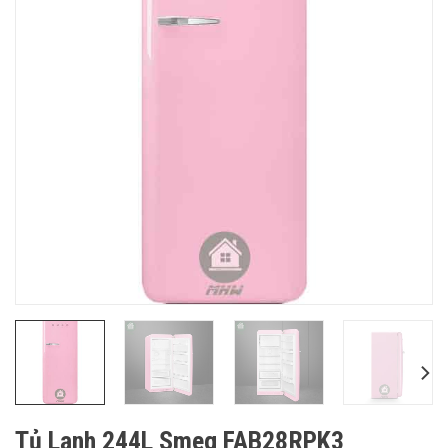
Tủ Lạnh 244L Smeg FAB28RPK3