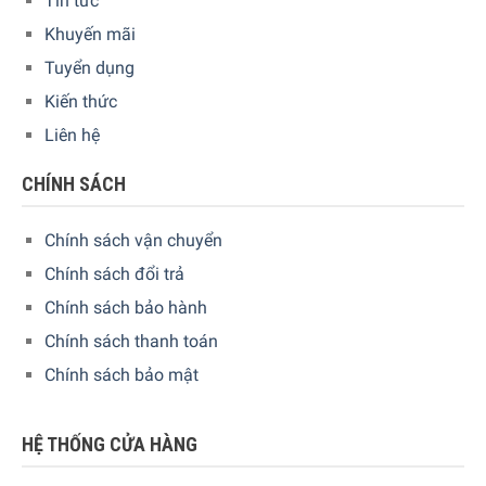
Tin tức
Khuyến mãi
Tuyển dụng
Kiến thức
Liên hệ
CHÍNH SÁCH
FAB28RPK37 được thiết kế để gợi lên vẻ sang trọng của những
năm 1950
Chính sách vận chuyển
Chính sách đổi trả
Và SMEG FAB28RPK3 là một trong số sắc màu ấy. Với
Chính sách bảo hành
màu hồng đầm thắm, tạo sự tò mò và gợi lên ý muốn che
Chính sách thanh toán
chở. Mà không ai biết được “nội thất” bên trong được
Chính sách bảo mật
Smeg “chau chuốt” đến mức nào.
Tính năng vượt bậc:
HỆ THỐNG CỬA HÀNG
Dung tích làm lạnh và ngăn đông khá hoàn hảo cho