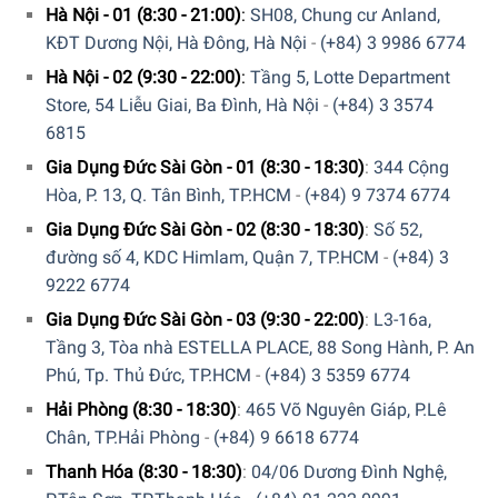
một gia đình trung bình cỡ 3-4 người sử dụng thật thoải
Hà Nội - 01 (8:30 - 21:00)
:
SH08, Chung cư Anland,
mái.
KĐT Dương Nội, Hà Đông, Hà Nội
-
(+84) 3 9986 6774
Hệ thống làm lạnh đa luồng. Quạt bên trong tủ lạnh
Hà Nội - 02 (9:30 - 22:00)
:
Tầng 5, Lotte Department
luân chuyển không khí, làm cho không khí mát đều
Store, 54 Liễu Giai, Ba Đình, Hà Nội
-
(+84) 3 3574
khắp tủ lạnh. Giúp thực phẩm lúc nào cũng trông tươi
6815
mới và giữ được hương vị.
Gia Dụng Đức Sài Gòn - 01 (8:30 - 18:30)
:
344 Cộng
Hòa, P. 13, Q. Tân Bình, TP.HCM
-
(+84) 9 7374 6774
Bên trong tủ lạnh này, bạn sẽ tìm thấy một ngăn kéo
Life Plus. Cung cấp một khu vực được kiểm soát nhiệt
Gia Dụng Đức Sài Gòn - 02 (8:30 - 18:30)
:
Số 52,
độ cho những đồ dễ hỏng như thịt và các sản phẩm từ
đường số 4, KDC Himlam, Quận 7, TP.HCM
-
(+84) 3
sữa. Điều này cho phép thực phẩm của bạn được bảo
9222 6774
quản lâu hơn.
Gia Dụng Đức Sài Gòn - 03 (9:30 - 22:00)
:
L3-16a,
Tủ lạnh này rất tiết kiệm năng lượng và tốt cho môi
Tầng 3, Tòa nhà ESTELLA PLACE, 88 Song Hành, P. An
trường với lớp hiệu quả năng lượng A+++.
Phú, Tp. Thủ Đức, TP.HCM
-
(+84) 3 5359 6774
Hải Phòng (8:30 - 18:30)
:
465 Võ Nguyên Giáp, P.Lê
Không dành cho sử dụng với mục đích thương mại.
Chân, TP.Hải Phòng
-
(+84) 9 6618 6774
Thanh Hóa (8:30 - 18:30)
:
04/06 Dương Đình Nghệ,