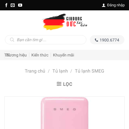
Skip
Đăng nhập
to
content
Tìm
1900.6774
kiếm
sản
phẩm
Thương hiệu
Kiến thức
Khuyến mãi
Trang chủ
/
Tủ lạnh
/
Tủ lạnh SMEG
LỌC