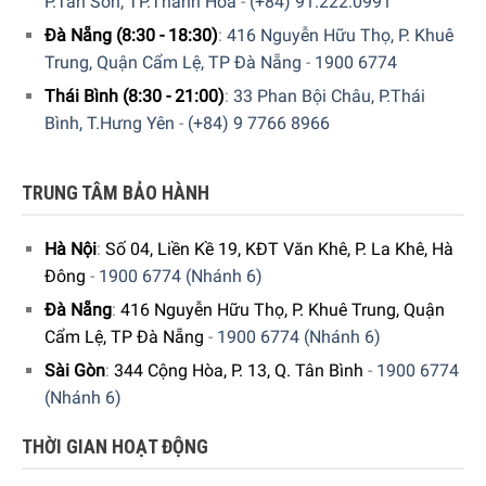
P.Tân Sơn, TP.Thanh Hóa
-
(+84) 91.222.0991
Đà Nẵng (8:30 - 18:30)
:
416 Nguyễn Hữu Thọ, P. Khuê
Trung, Quận Cẩm Lệ, TP Đà Nẵng
-
1900 6774
Thái Bình (8:30 - 21:00)
:
33 Phan Bội Châu, P.Thái
Bình, T.Hưng Yên
-
(+84) 9 7766 8966
TRUNG TÂM BẢO HÀNH
Hà Nội
:
Số 04, Liền Kề 19, KĐT Văn Khê, P. La Khê, Hà
Đông
-
1900 6774 (Nhánh 6)
Đà Nẵng
:
416 Nguyễn Hữu Thọ, P. Khuê Trung, Quận
Cẩm Lệ, TP Đà Nẵng
-
1900 6774 (Nhánh 6)
Sài Gòn
:
344 Cộng Hòa, P. 13, Q. Tân Bình
-
1900 6774
(Nhánh 6)
màu hồng đầm thắm, tạo sự tò mò và gợi lên ý muốn che chở
THỜI GIAN HOẠT ĐỘNG
nhưng rất “nội lực”