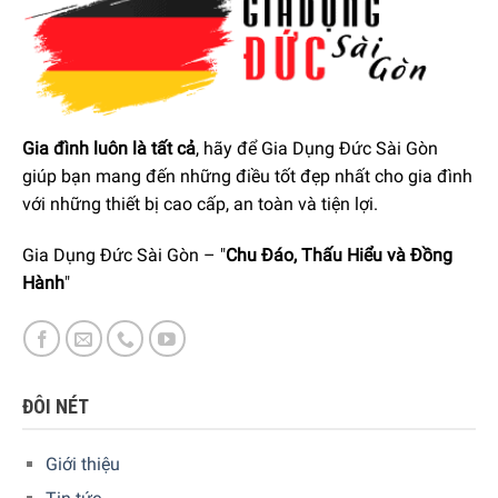
TỦ LẠNH 244L SMEG FAB28RPK3 CÓ GÌ TẠO NÊN KHÁC
BIẾT?
Tủ lạnh Smeg được thiết kế để gợi lên vẻ sang trọng của
những năm 1950, đồng thời trang bị những công nghệ hiện
đại vượt qua thử thách của thời gian. Tủ lạnh-ngăn đông
Gia đình luôn là tất cả
, hãy để Gia Dụng Đức Sài Gòn
FAB 28 Smeg này được hoàn thiện với nhiều màu sắc để
giúp bạn mang đến những điều tốt đẹp nhất cho gia đình
thể hiện phong cách của bạn một cách hoàn hảo.
với những thiết bị cao cấp, an toàn và tiện lợi.
Gia Dụng Đức Sài Gòn – "
Chu Đáo, Thấu Hiểu và Đồng
Hành
"
ĐÔI NÉT
Giới thiệu