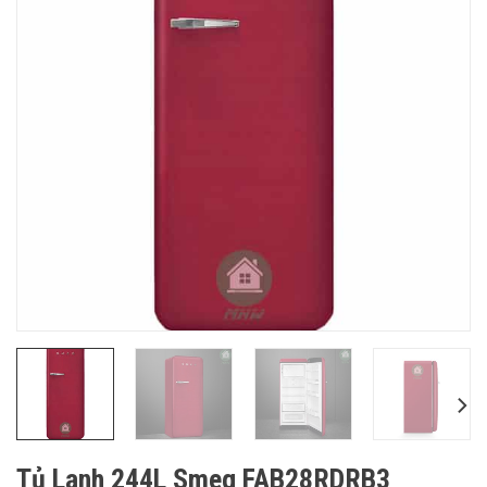
Tủ Lạnh 244L Smeg FAB28RDRB3