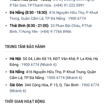
P.Tân Sơn, TP.Thanh Hóa
-
(+84) 91.222.0991
Đà Nẵng (8:30 - 18:30)
:
416 Nguyễn Hữu Thọ, P. Khuê
Trung, Quận Cẩm Lệ, TP Đà Nẵng
-
1900 6774
Thái Bình (8:30 - 21:00)
:
33 Phan Bội Châu, P.Thái
Bình, T.Hưng Yên
-
(+84) 9 7766 8966
TRUNG TÂM BẢO HÀNH
Hà Nội
:
Số 04, Liền Kề 19, KĐT Văn Khê, P. La Khê, Hà
Đông
-
1900 6774 (Nhánh 6)
Đà Nẵng
:
416 Nguyễn Hữu Thọ, P. Khuê Trung, Quận
Cẩm Lệ, TP Đà Nẵng
-
1900 6774 (Nhánh 6)
Sài Gòn
:
344 Cộng Hòa, P. 13, Q. Tân Bình
-
1900 6774
(Nhánh 6)
THỜI GIAN HOẠT ĐỘNG
Life plus zone -0 ° C: một vùng nhiệt độ được kiểm soát