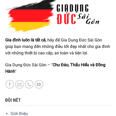
Bề mặt của tủ lạnh có một hiệu ứng mềm mại đặc biệt khi
chạm vào phải được cảm nhận để đánh giá đầy đủ. Kết
cấu mới sáng tạo này cho phép kết cấu xúc giác được đưa
vào nhà bếp.
Gia đình luôn là tất cả
, hãy để Gia Dụng Đức Sài Gòn
giúp bạn mang đến những điều tốt đẹp nhất cho gia đình
với những thiết bị cao cấp, an toàn và tiện lợi.
Gia Dụng Đức Sài Gòn – "
Chu Đáo, Thấu Hiểu và Đồng
Hành
"
ĐÔI NÉT
Giới thiệu