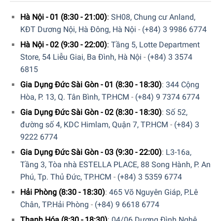
Hà Nội - 01 (8:30 - 21:00)
:
SH08, Chung cư Anland,
KĐT Dương Nội, Hà Đông, Hà Nội
-
(+84) 3 9986 6774
Hà Nội - 02 (9:30 - 22:00)
:
Tầng 5, Lotte Department
Store, 54 Liễu Giai, Ba Đình, Hà Nội
-
(+84) 3 3574
6815
Gia Dụng Đức Sài Gòn - 01 (8:30 - 18:30)
:
344 Cộng
Hòa, P. 13, Q. Tân Bình, TP.HCM
-
(+84) 9 7374 6774
Gia Dụng Đức Sài Gòn - 02 (8:30 - 18:30)
:
Số 52,
đường số 4, KDC Himlam, Quận 7, TP.HCM
-
(+84) 3
9222 6774
Gia Dụng Đức Sài Gòn - 03 (9:30 - 22:00)
:
L3-16a,
Tầng 3, Tòa nhà ESTELLA PLACE, 88 Song Hành, P. An
Phú, Tp. Thủ Đức, TP.HCM
-
(+84) 3 5359 6774
Hải Phòng (8:30 - 18:30)
:
465 Võ Nguyên Giáp, P.Lê
Chân, TP.Hải Phòng
-
(+84) 9 6618 6774
Thanh Hóa (8:30 - 18:30)
:
04/06 Dương Đình Nghệ,