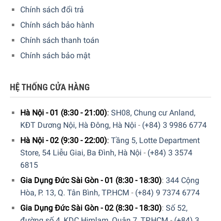
Chính sách đổi trả
Thông số lắp đặt
Chính sách bảo hành
Chính sách thanh toán
Chính sách bảo mật
HỆ THỐNG CỬA HÀNG
Hà Nội - 01 (8:30 - 21:00)
:
SH08, Chung cư Anland,
KĐT Dương Nội, Hà Đông, Hà Nội
-
(+84) 3 9986 6774
Hà Nội - 02 (9:30 - 22:00)
:
Tầng 5, Lotte Department
Store, 54 Liễu Giai, Ba Đình, Hà Nội
-
(+84) 3 3574
Kích thước lắp đặt tủ bảo quản rượu vang Liebherr EWT 9175
6815
Monolith 75 chai
Gia Dụng Đức Sài Gòn - 01 (8:30 - 18:30)
:
344 Cộng
Hòa, P. 13, Q. Tân Bình, TP.HCM
-
(+84) 9 7374 6774
Hệ thống kệ, ngăn bảo quản rượu bằng nhôm/ gỗ
Gia Dụng Đức Sài Gòn - 02 (8:30 - 18:30)
:
Số 52,
sồi
đường số 4, KDC Himlam, Quận 7, TP.HCM
-
(+84) 3