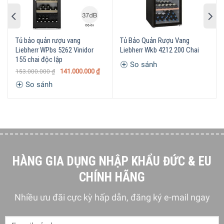
CÔNG NGHỆ BẢO QUẢN
Máy nén
RƯỢU
Tủ bảo quản rượu vang
Tủ Bảo Quản Rượu Vang
Kiểm soát thiết bị thông minh
Liebherr WPbs 5262 Vinidor
Liebherr Wkb 4212 200 Chai
SmartDeviceBox
155 chai độc lập
Cảnh báo biến động nhiệt độ
So sánh
InfinityProtection
141.000.000
₫
153.000.000
₫
Cơ chế đóng mở cửa nhẹ nhàng
TIỆN ÍCH
So sánh
SoftSystem
Nhãn phân loại rượu vang
Tiện ích khi sắp xếp rượu
InfinityBoard
Ray kéo giảm chấn Telescopic
Cao 212,6 x Rộng 45 x Sâu 61
KÍCH THƯỚC THIẾT BỊ –
KHỐI LƯỢNG
cm – 133 kg
HÀNG GIA DỤNG NHẬP KHẨU ĐỨC & EU
Tổng quan thiết kế
CHÍNH HÃNG
Tủ Bảo Quản Rượu Vang Liebherr EWT 9175 Monolith
sở
Nhiều ưu đãi cực kỳ hấp dẫn, đăng ký e-mail ngay
hữu thiết kế sang trọng, hiện đại với tông màu xám chủ
đạo. Cánh tủ bằng
thép không gỉ
cao cấp,
kính chịu lực
và