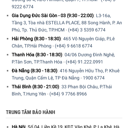
Tủ Bảo Quản Rượu Vang Liebherr EWT 9175 Monolith
sở
9222 6774
hữu hệ thống khay kệ linh hoạt và tiện lợi. Liebherr EWT
Gia Dụng Đức Sài Gòn - 03 (9:30 - 22:00)
:
L3-16a,
9175 có tổng cộng
10 kệ
gắn ray trượt được làm bằng
gỗ
Tầng 3, Tòa nhà ESTELLA PLACE, 88 Song Hành, P. An
sồi cao cấp
, có khả năng chống ẩm và tạo độ thông
Phú, Tp. Thủ Đức, TP.HCM
-
(+84) 3 5359 6774
thoáng cho rượu vang.
Hải Phòng (8:30 - 18:30)
:
465 Võ Nguyên Giáp, P.Lê
Chân, TP.Hải Phòng
-
(+84) 9 6618 6774
Thanh Hóa (8:30 - 18:30)
:
04/06 Dương Đình Nghệ,
P.Tân Sơn, TP.Thanh Hóa
-
(+84) 91.222.0991
Đà Nẵng (8:30 - 18:30)
:
416 Nguyễn Hữu Thọ, P. Khuê
Trung, Quận Cẩm Lệ, TP Đà Nẵng
-
1900 6774
Thái Bình (8:30 - 21:00)
:
33 Phan Bội Châu, P.Thái
Bình, T.Hưng Yên
-
(+84) 9 7766 8966
TRUNG TÂM BẢO HÀNH
Việc kéo các kệ bảo quản trong tủ bảo quản rượu vang
Liebherr EWT 9175 Monolith trở nên dễ dàng hơn bao giờ
Hà Nội
:
Số 04, Liền Kề 19, KĐT Văn Khê, P. La Khê, Hà