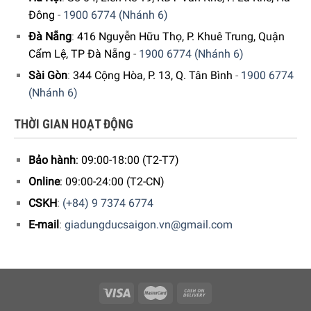
hết nhờ vào
hệ thống ray kéo Telescopic
. Hơn nữa, bạn
Đông
-
1900 6774 (Nhánh 6)
cũng có thể điều chỉnh các kệ gỗ để phù hợp với kích thước
Đà Nẵng
:
416 Nguyễn Hữu Thọ, P. Khuê Trung, Quận
khác nhau của các chai rượu, từ rượu vang đến rượu sâm
Cẩm Lệ, TP Đà Nẵng
-
1900 6774 (Nhánh 6)
panh hay rượu vang đỏ Coup De Foudre Pinot noir. Nhờ
Sài Gòn
:
344 Cộng Hòa, P. 13, Q. Tân Bình
-
1900 6774
thiết kế này, bạn có thể tận dụng tối đa không gian trong tủ
(Nhánh 6)
rượu của mình.
THỜI GIAN HOẠT ĐỘNG
Trình
chơi
Bảo hành
: 09:00-18:00 (T2-T7)
Video
Online
: 09:00-24:00 (T2-CN)
CSKH
:
(+84) 9 7374 6774
E-mail
:
giadungducsaigon.vn@gmail.com
00:00
00:08
Tiêu thụ điện năng