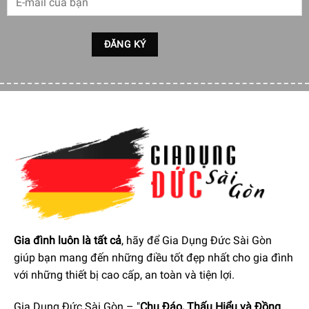
tay cầm vuông vắn tích hợp
hệ thống đóng cửa
SoftSystem
. Dung tích
232 L
, tương đương
75 chai
rượu
vang tiêu chuẩn, kích thước
212,6 x 45 x 61 cm
, phù hợp
nhiều không gian. Bên trong tủ bảo quản rượu vang trang
bị các
kệ gỗ sồi
tạo độ ẩm lý tưởng, mặt ngoài thép không
gỉ chống gỉ sét, ăn mòn.
Gia đình luôn là tất cả
, hãy để Gia Dụng Đức Sài Gòn
giúp bạn mang đến những điều tốt đẹp nhất cho gia đình
với những thiết bị cao cấp, an toàn và tiện lợi.
Độ ẩm là một yếu tố vô cùng quan trọng trong quá trình
Gia Dụng Đức Sài Gòn – "
Chu Đáo, Thấu Hiểu và Đồng