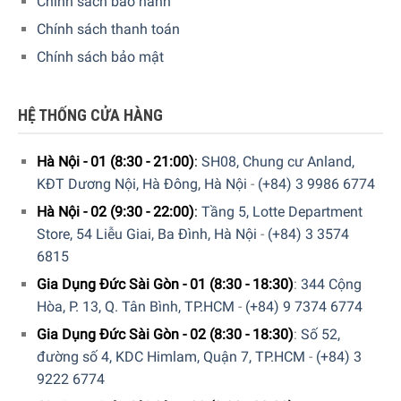
Chính sách bảo hành
Chính sách thanh toán
Chính sách bảo mật
HỆ THỐNG CỬA HÀNG
Hà Nội - 01 (8:30 - 21:00)
:
SH08, Chung cư Anland,
KĐT Dương Nội, Hà Đông, Hà Nội
-
(+84) 3 9986 6774
Hà Nội - 02 (9:30 - 22:00)
:
Tầng 5, Lotte Department
Tông đơ Philips HC5650/15 rất dễ sử dụng
Store, 54 Liễu Giai, Ba Đình, Hà Nội
-
(+84) 3 3574
6815
Không cần bảo trì – tiết kiệm thời gian và công sức
Gia Dụng Đức Sài Gòn - 01 (8:30 - 18:30)
:
344 Cộng
Tiết kiệm thời gian và công sức với lưỡi dao tự mài dài, sắc
Hòa, P. 13, Q. Tân Bình, TP.HCM
-
(+84) 9 7374 6774
như ngày đầu ngay cả sau 5 năm, bạn sẽ không phải mài
Gia Dụng Đức Sài Gòn - 02 (8:30 - 18:30)
:
Số 52,
hay đổi đầu dao mới.
đường số 4, KDC Himlam, Quận 7, TP.HCM
-
(+84) 3
9222 6774