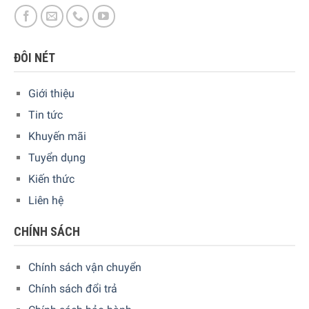
ĐÔI NÉT
Giới thiệu
Tin tức
Khuyến mãi
Chế độ Turbo để cải thiện hiệu suất khi cắt tóc dày hơn
Tuyển dụng
Nhấn nút chế độ turbo sẽ tăng tốc độ của động cơ để cắt
Kiến thức
triệt để những mái tóc dày thật nhanh gọn
Liên hệ
Tay cầm tiện dụng để thoải mái và kiểm soát hơn
CHÍNH SÁCH
Tông đơ Philips HC5650/15 rất dễ sử dụng. Cấu trúc đặc
biệt và tay cầm đảm bảo rằng bạn có thể dễ dàng di
Chính sách vận chuyển
chuyển tông đơ và dễ dàng tiếp cận với tất cả tóc.
Chính sách đổi trả