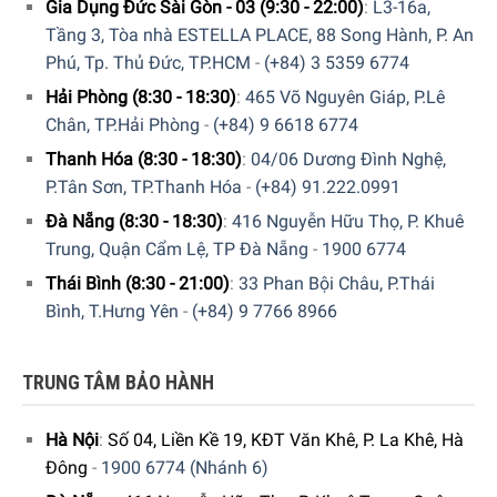
Gia Dụng Đức Sài Gòn - 03 (9:30 - 22:00)
:
L3-16a,
Tầng 3, Tòa nhà ESTELLA PLACE, 88 Song Hành, P. An
Phú, Tp. Thủ Đức, TP.HCM
-
(+84) 3 5359 6774
Hải Phòng (8:30 - 18:30)
:
465 Võ Nguyên Giáp, P.Lê
Chân, TP.Hải Phòng
-
(+84) 9 6618 6774
Thanh Hóa (8:30 - 18:30)
:
04/06 Dương Đình Nghệ,
P.Tân Sơn, TP.Thanh Hóa
-
(+84) 91.222.0991
Đà Nẵng (8:30 - 18:30)
:
416 Nguyễn Hữu Thọ, P. Khuê
Trung, Quận Cẩm Lệ, TP Đà Nẵng
-
1900 6774
Phụ kiện cắt tỉa 2 mm
Thái Bình (8:30 - 21:00)
:
33 Phan Bội Châu, P.Thái
Sử dụng phụ kiện cắt tỉa 2 mm để cắt tóc ngắn và / hoặc
Bình, T.Hưng Yên
-
(+84) 9 7766 8966
tỉa râu chính xác, không gây chảy máu.
TRUNG TÂM BẢO HÀNH
Hộp bảo quản để lưu trữ tông đơ cắt tóc và phụ kiện
Lưu trữ tông đơ cắt tóc, lược và phụ kiện trong hộp bảo
Hà Nội
:
Số 04, Liền Kề 19, KĐT Văn Khê, P. La Khê, Hà
quản chắc chắn để tránh các va đập vật lý, bạn hoàn toàn
Đông
-
1900 6774 (Nhánh 6)
cũng có thể mang theo chúng khi đi du lịch thật dễ dàng.