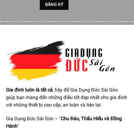
Thời gian hoạt động lên đến 90 phút mà không cần dây
cáp
Pin mạnh mẽ của máy cắt tóc cung cấp thời gian hoạt
động lên đến 90 phút sau 1 giờ sạc. Điều này đảm bảo
hiệu suất tối đa và linh hoạt.
100% có thể rửa để làm sạch nhanh chóng và dễ dàng
Tông đơ cắt tóc không thấm nước và có thể được làm sạch
dễ dàng và thuận tiện dưới vòi nước chảy. Bạn có thể làm
Gia đình luôn là tất cả
, hãy để Gia Dụng Đức Sài Gòn
sạch thiết bị kỹ lưỡng và chỉ với nước để máy cắt tóc luôn
giúp bạn mang đến những điều tốt đẹp nhất cho gia đình
hoạt động như ngày đầu tiên.
với những thiết bị cao cấp, an toàn và tiện lợi.
Gia Dụng Đức Sài Gòn – "
Chu Đáo, Thấu Hiểu và Đồng
Hành
"