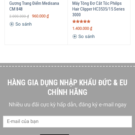
Gương Trang Điểm Medisana
Máy Tông Đơ Cắt Tóc Philips
CM 848
Hair Clipper HC3535/15 Series
3000
960.000
₫
2.000.000
₫
So sánh
Sử dụng điều chỉnh zoom để chọn 28 độ dài lưỡi cắt 0.5
Được xếp
1.400.000
₫
hạng
5.00
đến 28 mm
5 sao
So sánh
Xoay bánh xe điều chỉnh để đặt độ dài mong muốn giữa 3
mm và 28 mm, với khoảng cách chính xác 1 mm giữa mỗi
chiều dài. Sử dụng phụ kiện cắt tỉa 2 mm để cắt tóc ngắn
hoặc tạo kiểu cho râu của bạn đúng ý hơn.
HÀNG GIA DỤNG NHẬP KHẨU ĐỨC & EU
CHÍNH HÃNG
Nhiều ưu đãi cực kỳ hấp dẫn, đăng ký e-mail ngay