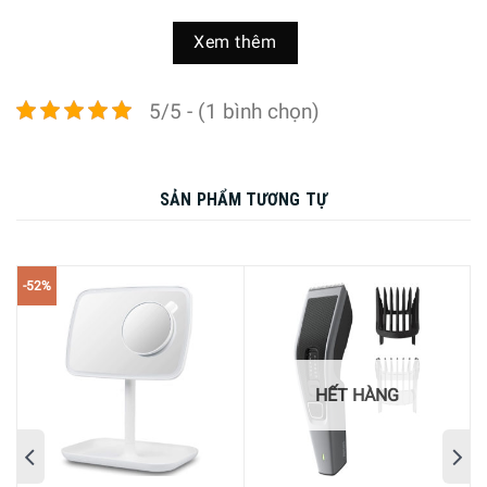
Tông đơ cắt tóc Philips HC5650/15 sử dụng công nghệ
Xem thêm
Trim-n-Flow lược mới cải tiến có công dụng giúp ngăn tóc
bị kẹt lại bên trong máy vì vậy mà bạn có thể sử dụng liên
5/5 - (1 bình chọn)
tục mà không bị gián đoạn giữa chừng vì bị kẹt tóc.
Lưỡi dao gấp đôi để cắt nhanh hơn 2 lần
Dễ dàng cắt bất kỳ loại râu, tóc nào với công nghệ DualCut
SẢN PHẨM TƯƠNG TỰ
tiên tiến của chúng tôi: giúp cắt tóc nhanh gấp đôi so với
lưỡi một mặt.
-52%
HẾT HÀNG