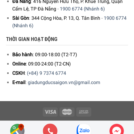
Đà Nẵng
:
416 Nguyễn Hữu Thọ, P. Khuê Trung, Quận
Để đặt mua “
Tông Đơ Cắt Tóc Philips HC5650/15
”
Cẩm Lệ, TP Đà Nẵng
-
1900 6774 (Nhánh 6)
Sài Gòn
:
344 Cộng Hòa, P. 13, Q. Tân Bình
-
1900 6774
Quý vị hãy gọi điện trực tiếp vào Hotline:
1900.6774
để
(Nhánh 6)
nhận được những tư vấn chi tiết và đặt mua sản phẩm.
Hoặc đặt hàng trực tiếp trên website. Gia dụng Đức Sài
THỜI GIAN HOẠT ĐỘNG
Gòn sẽ gọi lại để xác nhận đơn hàng với quý khách.
Bảo hành
: 09:00-18:00 (T2-T7)
Online
: 09:00-24:00 (T2-CN)
CSKH
:
(+84) 9 7374 6774
E-mail
:
giadungducsaigon.vn@gmail.com
Để đặt mua Tông Đơ Cắt Tóc Philips HC5650/15 gọi hotline
1900.6774
Copyright 2026 © Công ty Cổ phần Minh Housewares - ĐKKD số
0109512447