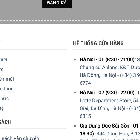
T
HỆ THỐNG CỬA HÀNG
thiệu
Hà Nội - 01 (8:30 - 21:00)
:
S
Chung cư Anland, KĐT Dươ
ức
Hà Đông, Hà Nội
-
(+84) 3 
ến mãi
6774
n dụng
Hà Nội - 02 (9:30 - 22:00)
:
T
thức
Lotte Department Store, 54
hệ
Giai, Ba Đình, Hà Nội
-
(+84
6815
15 Series 3000 được thiết kế với lưỡi thép không gỉ tự mài rất
SÁCH
Gia Dụng Đức Sài Gòn - 01 
18:30)
:
344 Cộng Hòa, P. 13
h sách vận chuyển