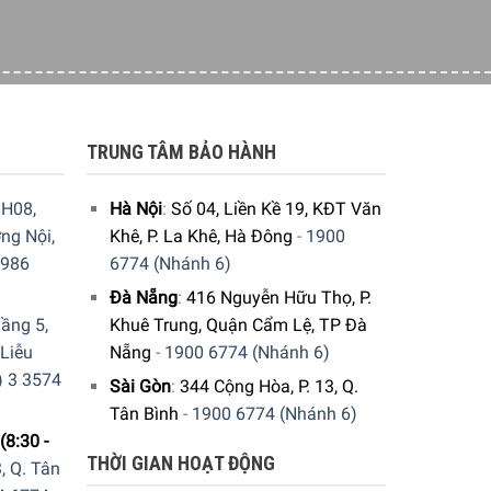
TRUNG TÂM BẢO HÀNH
H08,
Hà Nội
:
Số 04, Liền Kề 19, KĐT Văn
ng Nội,
Khê, P. La Khê, Hà Đông
-
1900
9986
6774 (Nhánh 6)
Đà Nẵng
:
416 Nguyễn Hữu Thọ, P.
ầng 5,
Khuê Trung, Quận Cẩm Lệ, TP Đà
 Liễu
Nẵng
-
1900 6774 (Nhánh 6)
) 3 3574
Sài Gòn
:
344 Cộng Hòa, P. 13, Q.
Tân Bình
-
1900 6774 (Nhánh 6)
 bền. Ngay cả sau 5 năm, bạn vẫn cắt như ngày
(8:30 -
THỜI GIAN HOẠT ĐỘNG
, Q. Tân