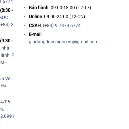
4 6774
Bảo hành
: 09:00-18:00 (T2-T7)
(8:30 -
Online
: 09:00-24:00 (T2-CN)
 KDC
(+84) 3
CSKH
:
(+84) 9 7374 6774
E-mail
:
(9:30 -
giadungducsaigon.vn@gmail.com
a nhà
ành, P.
CM
-
65 Võ
.Hải
04/06
n,
22.0991
6