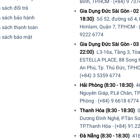
Bình, TP.HCM
-
(+84) 9 737
 sách đổi trả
Gia Dụng Đức Sài Gòn - 02 
h sách bảo hành
18:30)
:
Số 52, đường số 4,
Himlam, Quận 7, TP.HCM
-
 sách thanh toán
9222 6774
h sách bảo mật
Gia Dụng Đức Sài Gòn - 03 
22:00)
:
L3-16a, Tầng 3, Tò
ESTELLA PLACE, 88 Song H
An Phú, Tp. Thủ Đức, TP.H
(+84) 3 5359 6774
Hải Phòng (8:30 - 18:30)
:
4
Nguyên Giáp, P.Lê Chân, TP
Phòng
-
(+84) 9 6618 6774
Thanh Hóa (8:30 - 18:30)
:
Dương Đình Nghệ, P.Tân Sơ
TP.Thanh Hóa
-
(+84) 91.2
Đà Nẵng (8:30 - 18:30)
:
41