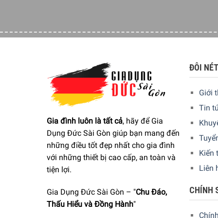
ĐÔI NÉ
Giới 
Tin t
Gia đình luôn là tất cả
, hãy để Gia
Khuy
Dụng Đức Sài Gòn giúp bạn mang đến
Tuyể
những điều tốt đẹp nhất cho gia đình
Kiến 
với những thiết bị cao cấp, an toàn và
Lưỡi thép không gỉ tự mài
Liên 
tiện lợi.
Máy Tông Đơ Cắt Tóc Philips Hair Clipper HC3535/
CHÍNH 
Gia Dụng Đức Sài Gòn – "
Chu Đáo,
đầu tiên.
Thấu Hiểu và Đồng Hành
"
Chín