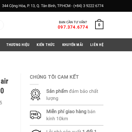
344 Cộng Hòa, P. 13, Q. Tân Bình, TP.HCM -
(+84) 3 9222 6774
BẠN CẦN TƯ VẤN?
0
097.374.6774
THƯƠNG HIỆU
KIẾN THỨC
KHUYẾN MÃI
LIÊN HỆ
CHÚNG TÔI CAM KẾT
air
00
Sản phẩm
đảm bảo chất
lượng
5
Miễn phí
giao hàng
bán
kính 10km
Lỗi nhà sản xuất
1 đổi 1