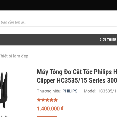
GIỚI THIỆU
hiết bị làm đẹp
Máy Tông Đơ Cắt Tóc Philips H
Clipper HC3535/15 Series 30
Thương hiệu:
PHILIPS
Model:
HC3535/1
5.00
1
trên 5
1.400.000
₫
dựa trên
đánh giá