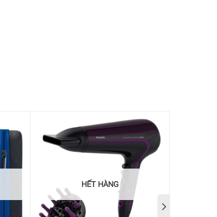
ay thậm chí là râu bị kẹt lại bên trong máy vì
HẾT HÀNG