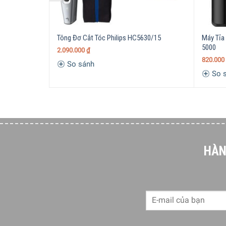
Tông Đơ Cắt Tóc Philips HC5630/15
Máy Tỉa
5000
2.090.000
₫
820.000
So sánh
So 
Lưỡi dao gấp đôi để cắt nhanh hơn 2 lầ
Tông đơ cắt tóc Philips HC3535/15 dễ dàng cắt bất
tóc nhanh gấp đôi so với lưỡi một mặt.
HÀN