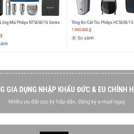
 Lông Mũi Philips NT5650/16 Series
Tông Đơ Cắt Tóc Philips HC5650/15
1.990.000
₫
₫
So sánh
sánh
n
 kỳ loại tóc nào với công nghệ DualCut tiên tiến của chúng tôi:
G GIA DỤNG NHẬP KHẨU ĐỨC & EU CHÍNH 
Nhiều ưu đãi cực kỳ hấp dẫn, đăng ký e-mail ngay