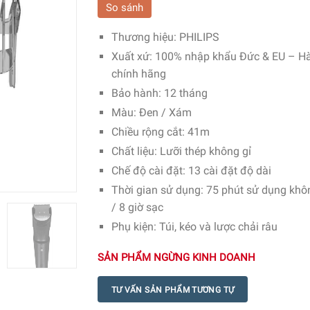
So sánh
Thương hiệu
: PHILIPS
Xuất xứ
: 100% nhập khẩu Đức & EU – H
chính hãng
Bảo hành
: 12 tháng
Màu
: Đen / Xám
Chiều rộng cắt
: 41m
Chất liệu
: Lưỡi thép không gỉ
Chế độ cài đặt
: 13 cài đặt độ dài
Thời gian sử dụng
: 75 phút sử dụng khô
/ 8 giờ sạc
Phụ kiện
: Túi, kéo và lược chải râu
SẢN PHẨM NGỪNG KINH DOANH
TƯ VẤN SẢN PHẨM TƯƠNG TỰ