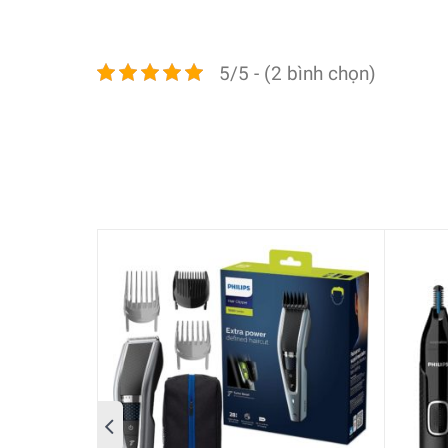
5/5 - (2 bình chọn)
Công nghệ Trim-n-Flow để cắt liên tục,
Tông đơ cắt tóc Philips HC3535/15 sử dụng công n
vậy mà bạn có thể sử dụng liên tục mà không bị g