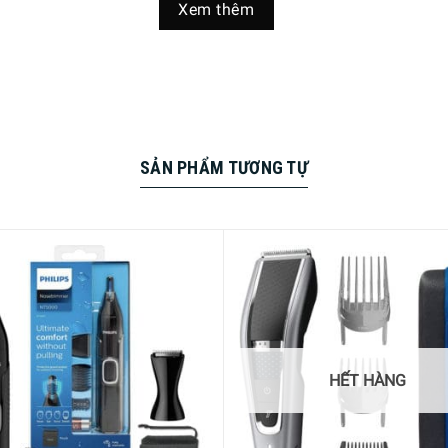
Xem thêm
 không lo kẹt máy
ghệ Trim-n-Flow lược mới cải tiến có công dụng giúp ngăn tóc h
ián đoạn giữa chừng vì bị kẹt tóc.
SẢN PHẨM TƯƠNG TỰ
HẾT HÀNG