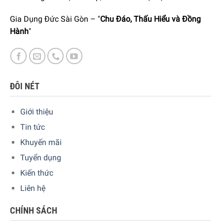
trình sản xuất thủy tinh bạch kim. trong suốt sẽ phản
Gia Dụng Đức Sài Gòn – "
Chu Đáo, Thấu Hiểu và Đồng
chiếu màu sắc của đồ uống
Hành
"
ĐÔI NÉT
Giới thiệu
Tin tức
Khuyến mãi
Tuyển dụng
Kiến thức
Liên hệ
CHÍNH SÁCH