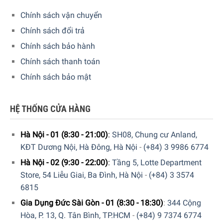
Chính sách vận chuyển
Chính sách đổi trả
Hiện tại sản phẩm đang được bày bán tại
hệ thống
Chính sách bảo hành
showroom cửa hàng của Gia dụng Đức Sài Gòn
trên toàn
Chính sách thanh toán
quốc. Quý vị hãy gọi điện trực tiếp vào Hotline:
1900
Chính sách bảo mật
6774
hoặc
039 222 6774
để nhận được những tư vấn chi
tiết và đặt mua sản phẩm. Hoặc đặt hàng trực tiếp trên
website. Nhân viên tổng đài của Gia dụng Đức Sài Gòn sẽ
HỆ THỐNG CỬA HÀNG
gọi lại để xác nhận đơn hàng với quý khách.
Hà Nội - 01 (8:30 - 21:00)
:
SH08, Chung cư Anland,
GIA DỤNG ĐỨC SÀI GÒN CAM KẾT:
KĐT Dương Nội, Hà Đông, Hà Nội
-
(+84) 3 9986 6774
Giao hàng nhanh chóng toàn quốc.
Hà Nội - 02 (9:30 - 22:00)
:
Tầng 5, Lotte Department
Store, 54 Liễu Giai, Ba Đình, Hà Nội
-
(+84) 3 3574
Bảo hành bằng thẻ bảo hành chính hãng từ công ty.
6815
Hàng đúng nguồn gốc, chính hãng, nhập khẩu Đức &
Gia Dụng Đức Sài Gòn - 01 (8:30 - 18:30)
:
344 Cộng
EU.
Hòa, P. 13, Q. Tân Bình, TP.HCM
-
(+84) 9 7374 6774