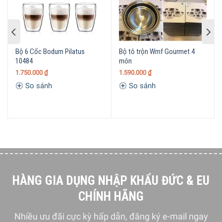
suốt và không bị mai một với thời gian. Nhẹ, bền có khả
năng chịu lực tốt, không dễ bị lực làm cho vỡ hoặc sứt mẻ.
Nachtmann Highland Becher Square 101754 chịu được
nhiệt độ cao cũng như thấp, hạn chế nứt vỡ do tác động
Bộ 6 Cốc Bodum Pilatus
Bộ tô trộn Wmf Gourmet 4
của nhiệt và an toàn tuyệt đối cho sức khỏe người dùng và
10484
món
không chứa thành phần độc hại, đảm bảo an toàn cho sức
1.750.000
₫
1.590.000
₫
khỏe.
So sánh
So sánh
HÀNG GIA DỤNG NHẬP KHẨU ĐỨC & EU
CHÍNH HÃNG
Nhiều ưu đãi cực kỳ hấp dẫn, đăng ký e-mail ngay