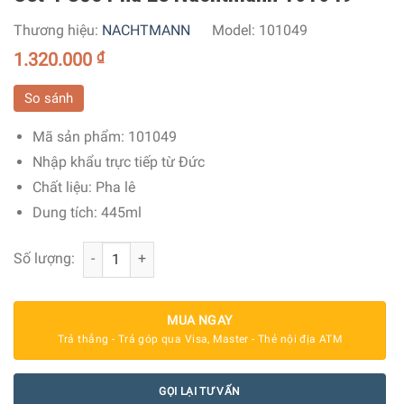
Thương hiệu:
NACHTMANN
Model:
101049
1.320.000
₫
So sánh
Mã sản phẩm:
101049
Nhập khẩu trực tiếp từ Đức
Chất liệu:
Pha lê
Dung tích:
445ml
Set 4 Cốc Pha Lê Nachtmann 101049 số lượng
Số lượng:
MUA NGAY
Trả thẳng - Trả góp qua Visa, Master - Thẻ nội địa ATM
GỌI LẠI TƯ VẤN