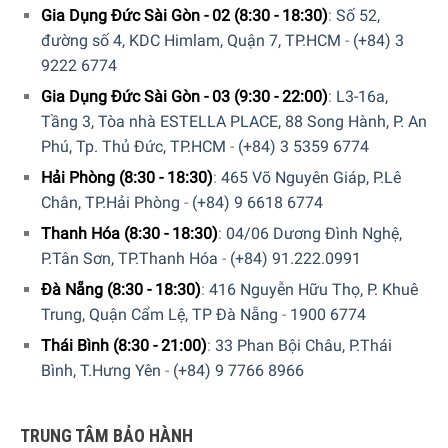
Gia Dụng Đức Sài Gòn - 02 (8:30 - 18:30)
:
Số 52,
Ngoài ra quý khách còn có thể tham khảo thêm các sản
đường số 4, KDC Himlam, Quận 7, TP.HCM
-
(+84) 3
phẩm
Bộ cốc
khác đang được bán tại các showroom của
9222 6774
Gia dụng Đức Sài Gòn trên toàn quốc và website của
chúng tôi.
Gia Dụng Đức Sài Gòn - 03 (9:30 - 22:00)
:
L3-16a,
Tầng 3, Tòa nhà ESTELLA PLACE, 88 Song Hành, P. An
5/5 - (1 bình chọn)
Phú, Tp. Thủ Đức, TP.HCM
-
(+84) 3 5359 6774
Hải Phòng (8:30 - 18:30)
:
465 Võ Nguyên Giáp, P.Lê
Chân, TP.Hải Phòng
-
(+84) 9 6618 6774
Thanh Hóa (8:30 - 18:30)
:
04/06 Dương Đình Nghệ,
P.Tân Sơn, TP.Thanh Hóa
-
(+84) 91.222.0991
Đà Nẵng (8:30 - 18:30)
:
416 Nguyễn Hữu Thọ, P. Khuê
Trung, Quận Cẩm Lệ, TP Đà Nẵng
-
1900 6774
Thái Bình (8:30 - 21:00)
:
33 Phan Bội Châu, P.Thái
Bình, T.Hưng Yên
-
(+84) 9 7766 8966
TRUNG TÂM BẢO HÀNH