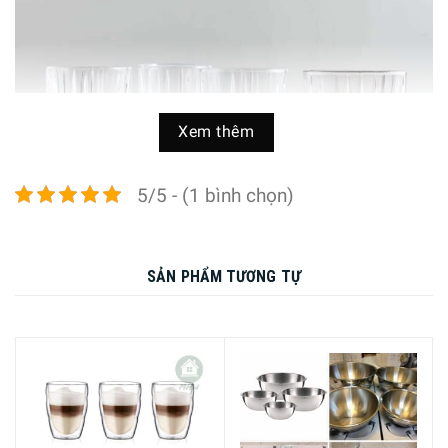
Xem thêm
5/5 - (1 bình chọn)
SẢN PHẨM TƯƠNG TỰ
Nachtmann 101049 với thành phần chủ yếu là hợp chất
silica (được tìm thấy trong tự nhiên ở cát) và Bari oxit: là
một chất hút ẩm có khả năng tạo ra độ sáng bóng, trong