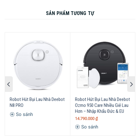
Robot Hút Bụi Lau Nhà Deebot Ozmo 950
SẢN PHẨM TƯƠNG TỰ
Hiệu suất làm sạch vượt trội nhất thế hệ Deebot
Hiệu suất làm sạch mạnh mẽ hơn bao giờ hết.
Robot Hút Bụi Lau Nhà Deebot
Robot Hút Bụi Lau Nhà Deebot
N8 PRO
Ozmo 950 Care Nhiều Giẻ Lau
Hơn – Nhập Khẩu Đức & EU
So sánh
14.790.000
₫
Robot Hút Bụi Lau Nhà Deebot Ozmo 950 mang lại không gian
So sánh
sống luôn sạch sẽ