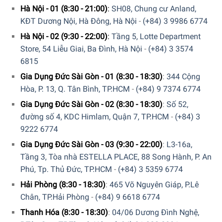
Hà Nội - 01 (8:30 - 21:00)
:
SH08, Chung cư Anland,
Robot Hút Bụi Lau Nhà Deebot Ozmo 950 giúp làm sạch mạnh
KĐT Dương Nội, Hà Đông, Hà Nội
-
(+84) 3 9986 6774
mẽ hơn với chế độ Max+
Hà Nội - 02 (9:30 - 22:00)
:
Tầng 5, Lotte Department
Store, 54 Liễu Giai, Ba Đình, Hà Nội
-
(+84) 3 3574
Hệ thống điều hướng thông minh Smart Navi 3.0™
6815
Với Smart Navi 3.0™ giờ đây robot của bạn trở lên thông
Gia Dụng Đức Sài Gòn - 01 (8:30 - 18:30)
:
344 Cộng
minh hơn bao giờ hết, OZMO 950 tự động tối ưu hóa
Hòa, P. 13, Q. Tân Bình, TP.HCM
-
(+84) 9 7374 6774
đường chạy thông minh theo sơ đồ vệ sinh trong căn hộ
Gia Dụng Đức Sài Gòn - 02 (8:30 - 18:30)
:
Số 52,
của bạn, rút ngắn thời gian vệ sinh cũng như không bỏ sót
đường số 4, KDC Himlam, Quận 7, TP.HCM
-
(+84) 3
các vị trí.
9222 6774
Gia Dụng Đức Sài Gòn - 03 (9:30 - 22:00)
:
L3-16a,
Tầng 3, Tòa nhà ESTELLA PLACE, 88 Song Hành, P. An
Phú, Tp. Thủ Đức, TP.HCM
-
(+84) 3 5359 6774
Hải Phòng (8:30 - 18:30)
:
465 Võ Nguyên Giáp, P.Lê
Chân, TP.Hải Phòng
-
(+84) 9 6618 6774
Thanh Hóa (8:30 - 18:30)
:
04/06 Dương Đình Nghệ,