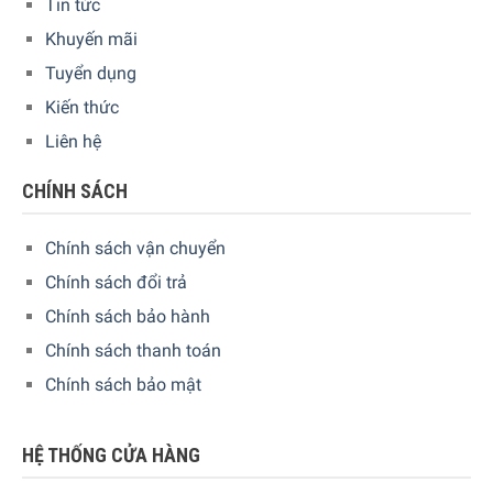
Tin tức
Khuyến mãi
Chế độ MAX+
Tuyển dụng
Chế độ Max+ có thể được sử dụng khi bạn cần làm sạch kĩ
Kiến thức
với lực hút cực mạnh. Nâng cấp lực hút lên 1500Pa cho
Liên hệ
yêu cầu mạnh mẽ nhất. Trong khi đó, công suất hút tiêu
chuẩn 800Pa có khả năng làm sạch hàng ngày. Chế độ tối
CHÍNH SÁCH
đa 1200Pa có thể xử lý mặt sàn nhiều bụi cát, nếu bạn
thích sự yên tĩnh chọn Quite – 600pa.
Chính sách vận chuyển
Chính sách đổi trả
Chính sách bảo hành
Chính sách thanh toán
Chính sách bảo mật
HỆ THỐNG CỬA HÀNG