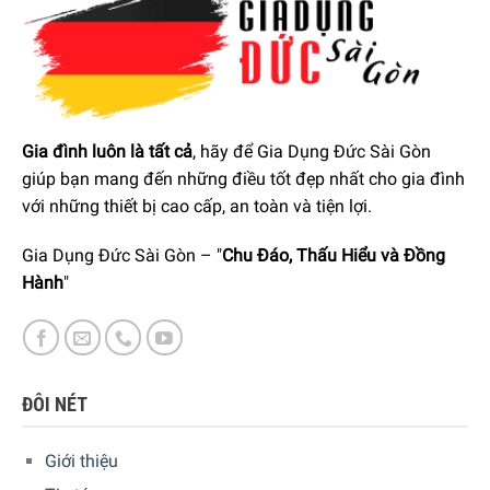
Chổi chính thế hệ 2.0
Với thiết kế cải tiến hệ thống treo mới nhất chổi chính được
tối ưu hóa hiệu suất làm việc, Ecovacs OZMO 950 có thể
thu gom các bụi bẩn dưới khe, kẽ sâu 4mm.
Gia đình luôn là tất cả
, hãy để Gia Dụng Đức Sài Gòn
giúp bạn mang đến những điều tốt đẹp nhất cho gia đình
với những thiết bị cao cấp, an toàn và tiện lợi.
Gia Dụng Đức Sài Gòn – "
Chu Đáo, Thấu Hiểu và Đồng
Hành
"
ĐÔI NÉT
Robot Hút Bụi Lau Nhà Deebot Ozmo 950 được trang bị thiết
Giới thiệu
kế chổi kiểu mới giúp làm sạch dễ dàng hơn