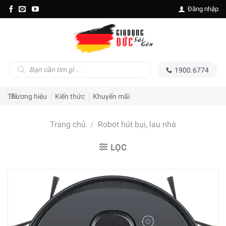
Skip
Đăng nhập
to
content
Tìm
1900.6774
kiếm
sản
phẩm
Thương hiệu
Kiến thức
Khuyến mãi
Trang chủ
/
Robot hút bụi, lau nhà
LỌC