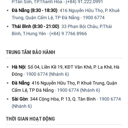
P.Tân Sơn, TP.Thanh Hóa
-
(+84) 91.222.0991
Đà Nẵng (8:30 - 18:30)
:
416 Nguyễn Hữu Thọ, P. Khuê
Robot Hút Bụi Lau Nhà Deebot Ozmo 950 tích hợp khả năng
Trung, Quận Cẩm Lệ, TP Đà Nẵng
-
1900 6774
điều hướng thông minh 3.0
Thái Bình (8:30 - 21:00)
:
33 Phan Bội Châu, P.Thái
Bình, T.Hưng Yên
-
(+84) 9 7766 8966
Di chuyển thông minh hơn
Sau khi thiết lập bản đồ vệ sinh cho căn hộ của bạn, OZMO
TRUNG TÂM BẢO HÀNH
950 sẽ tự động tối ưu hóa đường chạy thông minh, không
bỏ sót vị trí, đem lại cho sàn nhà của bạn một bề mặt luôn
Hà Nội
:
Số 04, Liền Kề 19, KĐT Văn Khê, P. La Khê, Hà
luôn sáng bóng.
Đông
-
1900 6774 (Nhánh 6)
Đà Nẵng
:
416 Nguyễn Hữu Thọ, P. Khuê Trung, Quận
Cẩm Lệ, TP Đà Nẵng
-
1900 6774 (Nhánh 6)
Sài Gòn
:
344 Cộng Hòa, P. 13, Q. Tân Bình
-
1900 6774
(Nhánh 6)
THỜI GIAN HOẠT ĐỘNG