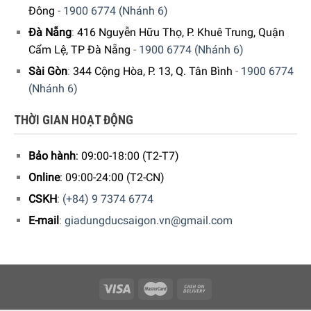
Đông
-
1900 6774 (Nhánh 6)
Đà Nẵng
:
416 Nguyễn Hữu Thọ, P. Khuê Trung, Quận
Cẩm Lệ, TP Đà Nẵng
-
1900 6774 (Nhánh 6)
Sài Gòn
:
344 Cộng Hòa, P. 13, Q. Tân Bình
-
1900 6774
(Nhánh 6)
THỜI GIAN HOẠT ĐỘNG
Bảo hành
: 09:00-18:00 (T2-T7)
Online
: 09:00-24:00 (T2-CN)
CSKH
:
(+84) 9 7374 6774
Thoải mái tối ưu cho người dùng
E-mail
:
giadungducsaigon.vn@gmail.com
Bộ hẹn giờ (cả ở chế độ làm mát và sưởi) và chức năng
khởi động chậm (chỉ ở chế độ sưởi) cung cấp thêm sự tiện
lợi cho người dùng để sử dụng thiết bị mà không cần giám
sát.
Điều khiển từ xa