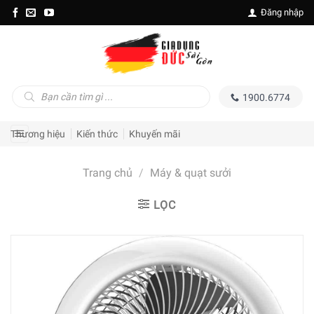
Skip
Đăng nhập
to
content
Tìm
1900.6774
kiếm
sản
phẩm
Thương hiệu
Kiến thức
Khuyến mãi
Trang chủ
/
Máy & quạt sưởi
LỌC