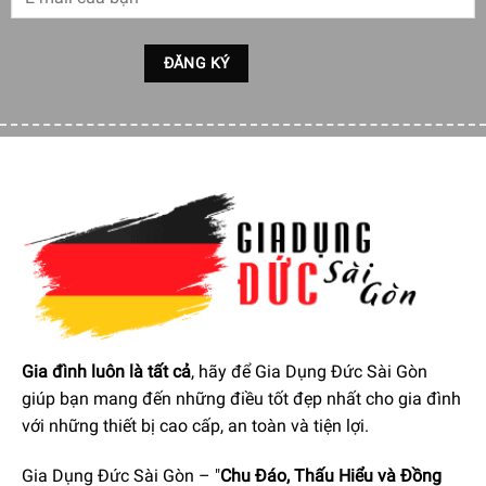
Luồng khí hiệu suất cao, đặc biệt yên tĩnh
Với công suất 2.600WW quạt Rowenta HQ7112 Air Force
Hot & Cool 2 In 1 cho luồng khí lạnh tỏa tối đa mặc dù kích
thước nhỏ gọn. Vận hành đặc biệt yên lặng không gây ra
tiếng động ồn.
Gia đình luôn là tất cả
, hãy để Gia Dụng Đức Sài Gòn
giúp bạn mang đến những điều tốt đẹp nhất cho gia đình
với những thiết bị cao cấp, an toàn và tiện lợi.
Gia Dụng Đức Sài Gòn – "
Chu Đáo, Thấu Hiểu và Đồng