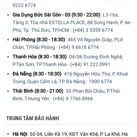
9222 6774
Gia Dụng Đức Sài Gòn - 03 (9:30 - 22:00)
:
L3-16a,
Tầng 3, Tòa nhà ESTELLA PLACE, 88 Song Hành, P. An
Phú, Tp. Thủ Đức, TP.HCM
-
(+84) 3 5359 6774
Hải Phòng (8:30 - 18:30)
:
465 Võ Nguyên Giáp, P.Lê
Chân, TP.Hải Phòng
-
(+84) 9 6618 6774
Thanh Hóa (8:30 - 18:30)
:
04/06 Dương Đình Nghệ,
Chế độ sưởi sinh thái
P.Tân Sơn, TP.Thanh Hóa
-
(+84) 91.222.0991
Quạt Rowenta HQ7112 Air Force Hot & Cool 2 In 1 khi chạy
Đà Nẵng (8:30 - 18:30)
:
416 Nguyễn Hữu Thọ, P. Khuê
chế độ sưởi sinh thái sẽ tiết kiệm tới 50% năng lượng và
Trung, Quận Cẩm Lệ, TP Đà Nẵng
-
1900 6774
bảo vệ môi trường. So với toàn bộ sức mạnh/tối đa.
Thái Bình (8:30 - 21:00)
:
33 Phan Bội Châu, P.Thái
Bình, T.Hưng Yên
-
(+84) 9 7766 8966
Chế độ làm nóng và làm mát tự động
Trong chế độ tự động, cài đặt hệ thống sưởi hoặc làm mát
được tự động điều chỉnh theo nhu cầu của bạn để bạn có
TRUNG TÂM BẢO HÀNH
thể mong đợi sự thoải mái tối đa quanh năm.
Hà Nội
:
Số 04, Liền Kề 19, KĐT Văn Khê, P. La Khê, Hà