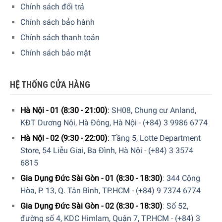
Chính sách đổi trả
Chính sách bảo hành
Chính sách thanh toán
Chính sách bảo mật
HỆ THỐNG CỬA HÀNG
Chạy yên tĩnh
Chức năng chạy yên tĩnh thực tế của quạt Rowenta
Hà Nội - 01 (8:30 - 21:00)
:
SH08, Chung cư Anland,
HQ7112 Air Force Hot & Cool 2 In 1 đảm bảo hệ thống sưởi
KĐT Dương Nội, Hà Đông, Hà Nội
-
(+84) 3 9986 6774
hoặc làm mát hiệu suất cao liên tục, mạnh mẽ chỉ ở mức
Hà Nội - 02 (9:30 - 22:00)
:
Tầng 5, Lotte Department
48 db (a) ở mức sưởi ấm thấp nhất hoặc 45 db (a) ở mức
Store, 54 Liễu Giai, Ba Đình, Hà Nội
-
(+84) 3 3574
làm mát thấp nhất.
6815
Gia Dụng Đức Sài Gòn - 01 (8:30 - 18:30)
:
344 Cộng
Hòa, P. 13, Q. Tân Bình, TP.HCM
-
(+84) 9 7374 6774
Gia Dụng Đức Sài Gòn - 02 (8:30 - 18:30)
:
Số 52,
đường số 4, KDC Himlam, Quận 7, TP.HCM
-
(+84) 3