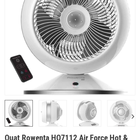
Quạt Rowenta HQ7112 Air Force Hot &