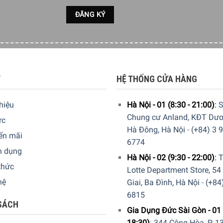
T
HỆ THỐNG CỬA HÀNG
thiệu
Hà Nội - 01 (8:30 - 21:00)
:
S
Chung cư Anland, KĐT Dươ
ức
Hà Đông, Hà Nội
-
(+84) 3 
ến mãi
6774
n dụng
Hà Nội - 02 (9:30 - 22:00)
:
T
thức
Lotte Department Store, 54
hệ
Giai, Ba Đình, Hà Nội
-
(+84
6815
SÁCH
Gia Dụng Đức Sài Gòn - 01 
18:30)
:
344 Cộng Hòa, P. 13