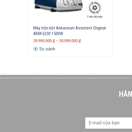
– Điều chỉnh độ dày c
Thông số kỹ thuật
– Cắt sợi mì rộng 6 m
– Độ dày khuyến nghị: 
– Dụng cụ cán mì Las
Máy trộn bột Ankarsrum Assistent Original
Bao gồm
– Dụng cụ cắt mì Fettu
AKM 6230 1500W
29.990.000
₫
–
35.999.000
₫
So sánh
5/5 - (1 bình chọn)
HÀN