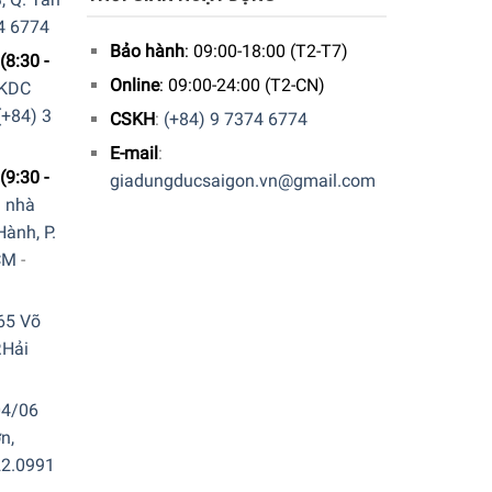
4 6774
Bảo hành
: 09:00-18:00 (T2-T7)
(8:30 -
Online
: 09:00-24:00 (T2-CN)
 KDC
(+84) 3
CSKH
:
(+84) 9 7374 6774
E-mail
:
(9:30 -
giadungducsaigon.vn@gmail.com
a nhà
ành, P.
CM
-
65 Võ
.Hải
04/06
n,
22.0991