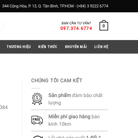
344 Cộng Hòa, P. 13, Q. Tân Bình, TP.HCM -
(+84) 3 9222 6774
BẠN CẦN TƯ VẤN?
0
097.374.6774
THƯƠNG HIỆU
KIẾN THỨC
KHUYẾN MÃI
LIÊN HỆ
CHÚNG TÔI CAM KẾT
Sản phẩm
đảm bảo chất
lượng
084
Miễn phí
giao hàng
bán
kính 10km
Lỗi nhà sản xuất
1 đổi 1