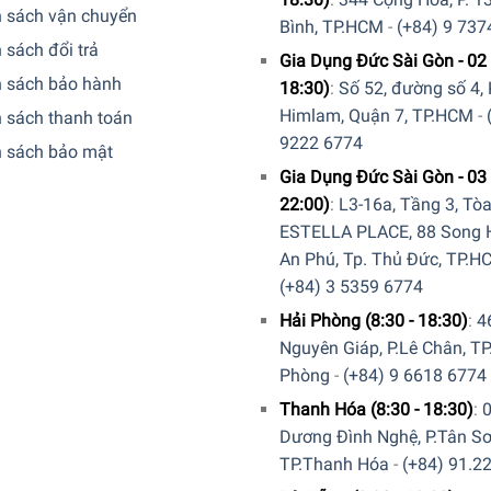
h sách vận chuyển
Bình, TP.HCM
-
(+84) 9 737
 sách đổi trả
Gia Dụng Đức Sài Gòn - 02 
h sách bảo hành
18:30)
:
Số 52, đường số 4,
Himlam, Quận 7, TP.HCM
-
 sách thanh toán
9222 6774
h sách bảo mật
Gia Dụng Đức Sài Gòn - 03 
22:00)
:
L3-16a, Tầng 3, Tò
ESTELLA PLACE, 88 Song H
An Phú, Tp. Thủ Đức, TP.H
(+84) 3 5359 6774
Hải Phòng (8:30 - 18:30)
:
4
Nguyên Giáp, P.Lê Chân, TP
Phòng
-
(+84) 9 6618 6774
Thanh Hóa (8:30 - 18:30)
:
Dương Đình Nghệ, P.Tân Sơ
TP.Thanh Hóa
-
(+84) 91.2