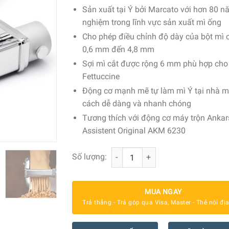
Sản xuất tại Ý bởi Marcato với hơn 80 n
nghiệm trong lĩnh vực sản xuất mì ống
Cho phép điều chỉnh độ dày của bột mì 
0,6 mm đến 4,8 mm
Sợi mì cắt được rộng 6 mm phù hợp cho
Fettuccine
Động cơ mạnh mẽ tự làm mì Ý tại nhà m
cách dễ dàng và nhanh chóng
Tương thích với động cơ máy trộn Anka
Assistent Original AKM 6230
Phụ kiện cán và cắt mì ống Ankarsr
Số lượng:
MUA NGAY
Trả thẳng - Trả góp qua Visa, Master - Thẻ nội đị