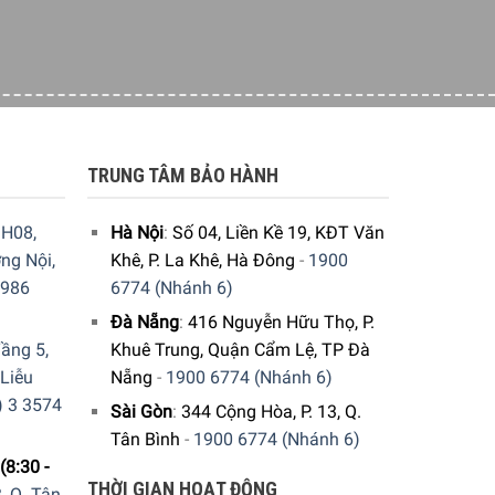
TRUNG TÂM BẢO HÀNH
H08,
Hà Nội
:
Số 04, Liền Kề 19, KĐT Văn
ng Nội,
Khê, P. La Khê, Hà Đông
-
1900
9986
6774 (Nhánh 6)
Đà Nẵng
:
416 Nguyễn Hữu Thọ, P.
ầng 5,
Khuê Trung, Quận Cẩm Lệ, TP Đà
 Liễu
Nẵng
-
1900 6774 (Nhánh 6)
) 3 3574
Sài Gòn
:
344 Cộng Hòa, P. 13, Q.
Tân Bình
-
1900 6774 (Nhánh 6)
(8:30 -
THỜI GIAN HOẠT ĐỘNG
, Q. Tân