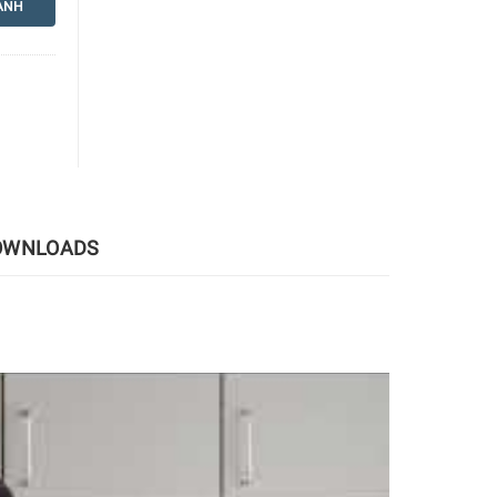
ANH
OWNLOADS