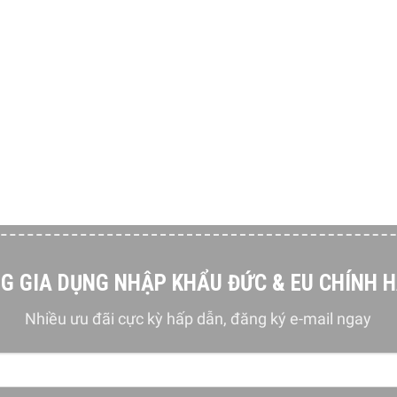
ủa bột từ 0,6 mm đến 4,8 mm
m
1 mm cho lasagna (cài đặt mức 7) và 1,2-1,5 mm cho fettuccine
agna
ccine
G GIA DỤNG NHẬP KHẨU ĐỨC & EU CHÍNH 
Nhiều ưu đãi cực kỳ hấp dẫn, đăng ký e-mail ngay