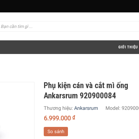
GIỚI THIỆU
Phụ kiện cán và cắt mì ống
Ankarsrum 920900084
Thương hiệu:
Ankarsrum
Model:
920900
6.999.000
₫
So sánh