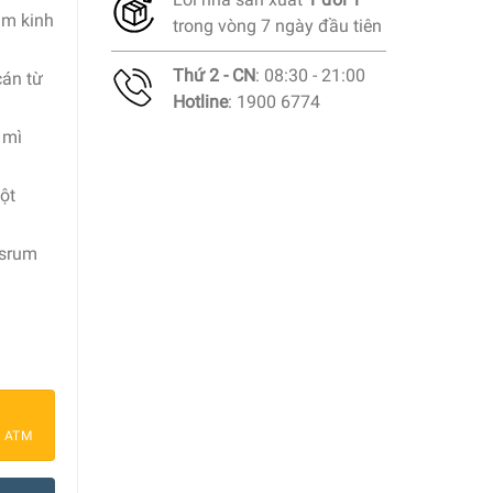
ăm kinh
trong vòng 7 ngày đầu tiên
Thứ 2 - CN
: 08:30 - 21:00
cán từ
Hotline
: 1900 6774
 mì
ột
rsrum
um 920900084 số lượng
a ATM