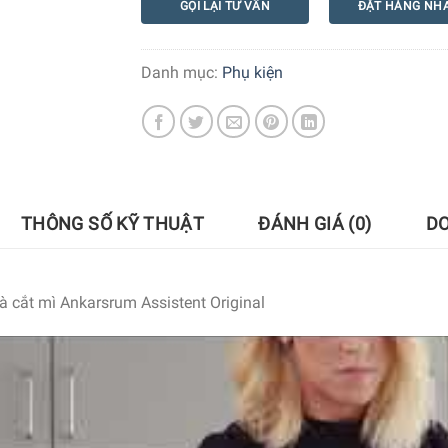
GỌI LẠI TƯ VẤN
ĐẶT HÀNG NH
Danh mục:
Phụ kiện
THÔNG SỐ KỸ THUẬT
ĐÁNH GIÁ (0)
D
 cắt mì Ankarsrum Assistent Original