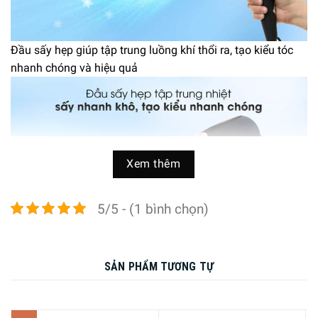
Đầu sấy hẹp giúp tập trung luồng khí thổi ra, tạo kiểu tóc
nhanh chóng và hiệu quả
Xem thêm
5/5 - (1 bình chọn)
Máy sấy tóc trang bị chế độ sấy ion
SẢN PHẨM TƯƠNG TỰ
Máy Sấy Tóc Philips BHD350/10 Series 3000 tạo ra luồng
khí với các ion âm thấm sâu vào tóc, loại bỏ hiện tượng
tĩnh điện, chăm sóc tóc và ép phẳng các biểu bì tóc mang