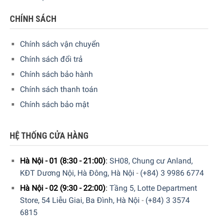
CHÍNH SÁCH
Chính sách vận chuyển
Chính sách đổi trả
Chính sách bảo hành
Chính sách thanh toán
Chính sách bảo mật
An toàn sử dụng với tính năng ngắt điện khi quá tải
Khi máy hoạt động liên tục quá lâu trong một khoảng thời
gian dài, và nhiệt độ máy tăng vượt mức quy định của nhà
HỆ THỐNG CỬA HÀNG
sản xuất, máy sẽ tự ngắt để đảm bảo an toàn cho người
dùng cũng như đảm bảo độ bền cho máy.
Hà Nội - 01 (8:30 - 21:00)
:
SH08, Chung cư Anland,
KĐT Dương Nội, Hà Đông, Hà Nội
-
(+84) 3 9986 6774
Hà Nội - 02 (9:30 - 22:00)
:
Tầng 5, Lotte Department
Store, 54 Liễu Giai, Ba Đình, Hà Nội
-
(+84) 3 3574
6815