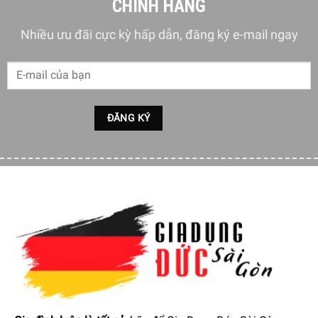
CHÍNH HÃNG
Nhiều ưu đãi cực kỳ hấp dẫn, đăng ký e-mail ngay
6 chế độ sấy: sấy mát, nóng mức 1 và 2, chế độ sấy tăng
cường cho 3 mức
Máy Sấy Tóc Philips BHD350/10 Series 3000 có chế độ
sấy mát giúp bảo vệ mái tóc khỏe mạnh, tránh gây tổn
thương tóc, thích hợp sử dụng cho tóc yếu, bị khô, tóc trẻ
em… Chức năng sấy tăng cường giúp luồng khi thổi ra
được mạnh hơn, giúp tóc mau khô hơn.