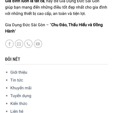
Gia đình luôn là tất cả
, hãy để Gia Dụng Đức Sài Gòn
giúp bạn mang đến những điều tốt đẹp nhất cho gia đình
với những thiết bị cao cấp, an toàn và tiện lợi.
Gia Dụng Đức Sài Gòn – "
Chu Đáo, Thấu Hiểu và Đồng
Hành
"
Mặt sau của máy sấy tóc thiết kế dạng tổ ong giúp hút khí
hiệu quả
ĐÔI NÉT
Giới thiệu
Tin tức
Khuyến mãi
Tuyển dụng
Máy sấy có móc treo tiện lợi cất giữ và bảo quản.
Kiến thức
Liên hệ