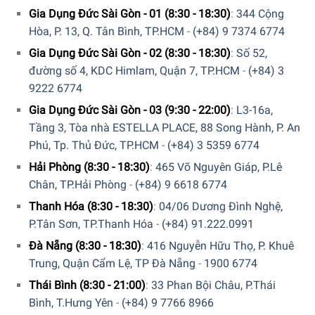
Gia Dụng Đức Sài Gòn - 01 (8:30 - 18:30)
:
344 Cộng
Hòa, P. 13, Q. Tân Bình, TP.HCM
-
(+84) 9 7374 6774
Gia Dụng Đức Sài Gòn - 02 (8:30 - 18:30)
:
Số 52,
đường số 4, KDC Himlam, Quận 7, TP.HCM
-
(+84) 3
9222 6774
Hiện tại sản phẩm đang được bày bán tại
hệ thống
Gia Dụng Đức Sài Gòn - 03 (9:30 - 22:00)
:
L3-16a,
showroom cửa hàng của Gia dụng Đức Sài Gòn
trên toàn
Tầng 3, Tòa nhà ESTELLA PLACE, 88 Song Hành, P. An
quốc. Quý vị hãy gọi điện trực tiếp vào Hotline:
1900
Phú, Tp. Thủ Đức, TP.HCM
-
(+84) 3 5359 6774
6774
hoặc
039 222 6774
để nhận được những tư vấn chi
tiết và đặt mua sản phẩm. Hoặc đặt hàng trực tiếp trên
Hải Phòng (8:30 - 18:30)
:
465 Võ Nguyên Giáp, P.Lê
website. Nhân viên tổng đài của Gia dụng Đức Sài Gòn sẽ
Chân, TP.Hải Phòng
-
(+84) 9 6618 6774
gọi lại để xác nhận đơn hàng với quý khách.
Thanh Hóa (8:30 - 18:30)
:
04/06 Dương Đình Nghệ,
P.Tân Sơn, TP.Thanh Hóa
-
(+84) 91.222.0991
Đà Nẵng (8:30 - 18:30)
:
416 Nguyễn Hữu Thọ, P. Khuê
Trung, Quận Cẩm Lệ, TP Đà Nẵng
-
1900 6774
Thái Bình (8:30 - 21:00)
:
33 Phan Bội Châu, P.Thái
Bình, T.Hưng Yên
-
(+84) 9 7766 8966