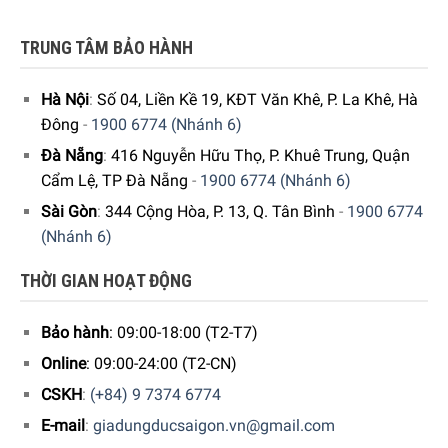
TRUNG TÂM BẢO HÀNH
GIA DỤNG ĐỨC SÀI GÒN CAM KẾT:
Hà Nội
:
Số 04, Liền Kề 19, KĐT Văn Khê, P. La Khê, Hà
Giao hàng nhanh chóng toàn quốc.
Đông
-
1900 6774 (Nhánh 6)
Bảo hành bằng thẻ bảo hành chính hãng từ công ty.
Đà Nẵng
:
416 Nguyễn Hữu Thọ, P. Khuê Trung, Quận
Hàng đúng nguồn gốc, chính hãng, nhập khẩu Đức &
Cẩm Lệ, TP Đà Nẵng
-
1900 6774 (Nhánh 6)
EU.
Sài Gòn
:
344 Cộng Hòa, P. 13, Q. Tân Bình
-
1900 6774
(Nhánh 6)
Ngoài ra quý khách còn có thể tham khảo thêm các sản
phẩm
Máy Sấy Tóc
khác đang được bán tại các showroom
THỜI GIAN HOẠT ĐỘNG
của Gia dụng Đức Sài Gòn trên toàn quốc và website của
chúng tôi.
Bảo hành
: 09:00-18:00 (T2-T7)
Online
: 09:00-24:00 (T2-CN)
5/5 - (1 bình chọn)
CSKH
:
(+84) 9 7374 6774
E-mail
:
giadungducsaigon.vn@gmail.com