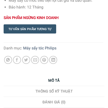
Máy sấy có móc treo tiện lợi cất giữ và bảo quản.
Bảo hành: 12 Tháng
SẢN PHẨM NGỪNG KINH DOANH
TƯ VẤN SẢN PHẨM TƯƠNG TỰ
Danh mục:
Máy sấy tóc Philips
MÔ TẢ
THÔNG SỐ KỸ THUẬT
ĐÁNH GIÁ (0)