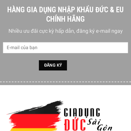
HÀNG GIA DỤNG NHẬP KHẨU ĐỨC & EU
CHÍNH HÃNG
Nhiều ưu đãi cực kỳ hấp dẫn, đăng ký e-mail ngay
Nồi Riess Aromapots Dark Aubergine được làm hoàn toàn
từ sắt tráng men với công dụng tuyệt vời như một chiếc
chảo và một chiếc nồi có thể nướng. Nồi Riess cũng có thể
được sử dụng ở nhiệt độ cao và với tất cả các loại bếp và
lò nướng. Để đảm bảo nguyên liệu chín đều và lớp tráng
men không bị bong tróc, chúng tôi khuyên bạn tuyệt đối
không đun nồi khi rỗng và luôn ở mức lửa nhỏ. Sau một
thời gian ngắn, nhiệt độ có thể tăng lên.