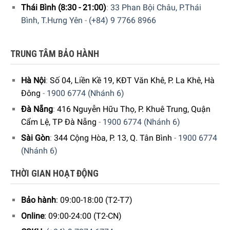
Thái Bình (8:30 - 21:00)
:
33 Phan Bội Châu, P.Thái
Bình, T.Hưng Yên
-
(+84) 9 7766 8966
TRUNG TÂM BẢO HÀNH
Hà Nội
:
Số 04, Liền Kề 19, KĐT Văn Khê, P. La Khê, Hà
Hiện tại sản phẩm đang được bày bán tại
hệ thống
Đông
-
1900 6774 (Nhánh 6)
showroom cửa hàng của Gia dụng Đức Sài Gòn
trên toàn
Đà Nẵng
:
416 Nguyễn Hữu Thọ, P. Khuê Trung, Quận
quốc. Quý vị hãy gọi điện trực tiếp vào Hotline:
1900
Cẩm Lệ, TP Đà Nẵng
-
1900 6774 (Nhánh 6)
6774
hoặc
039 222 6774
để nhận được những tư vấn chi
Sài Gòn
:
344 Cộng Hòa, P. 13, Q. Tân Bình
-
1900 6774
tiết và đặt mua sản phẩm. Hoặc đặt hàng trực tiếp trên
(Nhánh 6)
website. Nhân viên tổng đài của Gia Dụng Đức Sài Gòn sẽ
gọi lại để xác nhận đơn hàng với quý khách.
THỜI GIAN HOẠT ĐỘNG
Bảo hành
: 09:00-18:00 (T2-T7)
Online
: 09:00-24:00 (T2-CN)