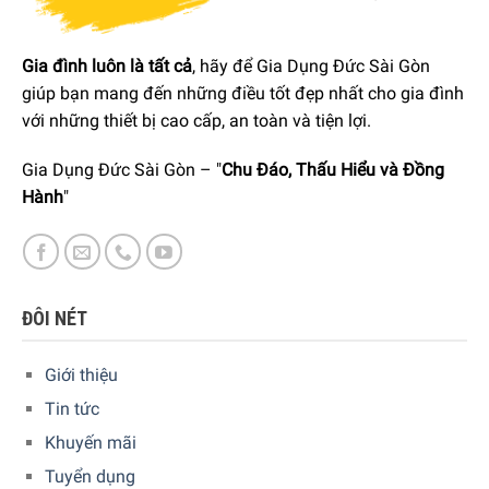
Gia đình luôn là tất cả
, hãy để Gia Dụng Đức Sài Gòn
giúp bạn mang đến những điều tốt đẹp nhất cho gia đình
với những thiết bị cao cấp, an toàn và tiện lợi.
Gia Dụng Đức Sài Gòn – "
Chu Đáo, Thấu Hiểu và Đồng
Hành
"
ĐÔI NÉT
Giới thiệu
Tin tức
Phần chất liệu sắt tráng men của nồi Riess Aromapots
Khuyến mãi
Dark Aubergine được làm từ sắt nung chảy với thủy tinh ở
nhiệt độ cao nên hoàn toàn tự nhiên. Bề mặt tráng men
Tuyển dụng