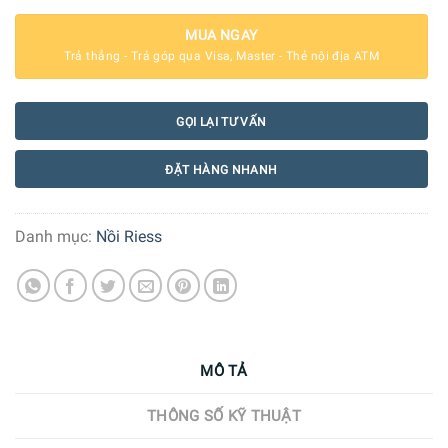
MUA NGAY
Trả thẳng - Trả góp qua Visa, Master - Thẻ nội địa ATM
GỌI LẠI TƯ VẤN
ĐẶT HÀNG NHANH
Danh mục:
Nồi Riess
MÔ TẢ
THÔNG SỐ KỸ THUẬT