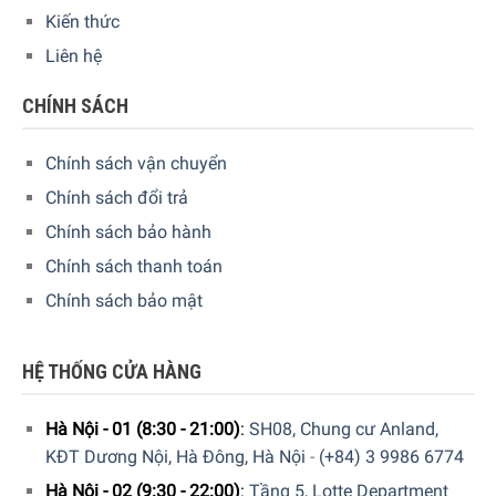
nhẵn, đảm bảo vệ sinh hoàn hảo vì không có mùi vị, ngăn
Kiến thức
vi khuẩn có hại phát triển và dễ làm sạch. Khi được sử
Liên hệ
dụng và chăm sóc đúng cách, dụng cụ nấu tráng men
Riess có thể mang lại niềm vui nấu nướng trong nhiều năm
CHÍNH SÁCH
và sẽ duy trì vẻ ngoài sáng bóng đặc trưng.
Chính sách vận chuyển
Chính sách đổi trả
Chính sách bảo hành
Chính sách thanh toán
Chính sách bảo mật
HỆ THỐNG CỬA HÀNG
Hà Nội - 01 (8:30 - 21:00)
:
SH08, Chung cư Anland,
KĐT Dương Nội, Hà Đông, Hà Nội
-
(+84) 3 9986 6774
Hà Nội - 02 (9:30 - 22:00)
:
Tầng 5, Lotte Department