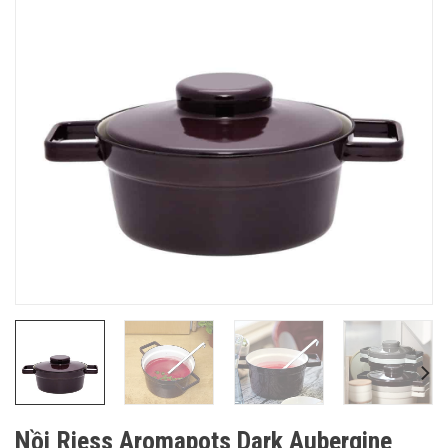
Nồi Riess Aromapots Dark Aubergine