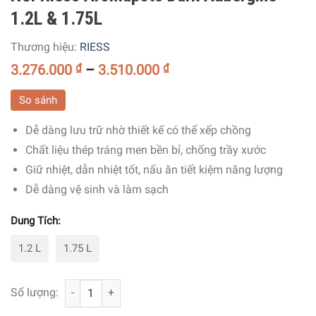
1.2L & 1.75L
Thương hiệu:
RIESS
3.276.000
₫
–
3.510.000
₫
So sánh
Dễ dàng lưu trữ nhờ thiết kế có thể xếp chồng
Chất liệu thép tráng men bền bỉ, chống trầy xước
Giữ nhiệt, dẫn nhiệt tốt, nấu ăn tiết kiệm năng lượng
Dễ dàng vệ sinh và làm sạch
Dung Tích:
1.2 L
1.75 L
Nồi Riess Aromapots Dark Aubergine 1.2L & 1.75L số lượ
Số lượng: