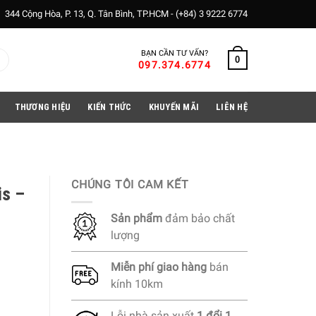
344 Cộng Hòa, P. 13, Q. Tân Bình, TP.HCM -
(+84) 3 9222 6774
BẠN CẦN TƯ VẤN?
0
097.374.6774
THƯƠNG HIỆU
KIẾN THỨC
KHUYẾN MÃI
LIÊN HỆ
CHÚNG TÔI CAM KẾT
is –
Sản phẩm
đảm bảo chất
lượng
Miễn phí
giao hàng
bán
kính 10km
Lỗi nhà sản xuất
1 đổi 1