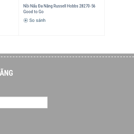
Nồi Nấu Đa Năng Russell Hobbs 28270-56
Nồi Xửng Hấp
Good to Go
2.620.000
₫
So sánh
So sánh
HÃNG