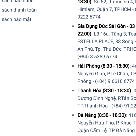
h sách bảo hành
18:30)
:
Số 52, đường số 4,
Himlam, Quận 7, TP.HCM
-
 sách thanh toán
9222 6774
h sách bảo mật
Gia Dụng Đức Sài Gòn - 03 
22:00)
:
L3-16a, Tầng 3, Tò
ESTELLA PLACE, 88 Song H
An Phú, Tp. Thủ Đức, TP.H
(+84) 3 5359 6774
Hải Phòng (8:30 - 18:30)
:
4
Nguyên Giáp, P.Lê Chân, TP
Phòng
-
(+84) 9 6618 6774
Thanh Hóa (8:30 - 18:30)
:
Dương Đình Nghệ, P.Tân Sơ
TP.Thanh Hóa
-
(+84) 91.2
Đà Nẵng (8:30 - 18:30)
:
41
Nguyễn Hữu Thọ, P. Khuê T
Quận Cẩm Lệ, TP Đà Nẵng