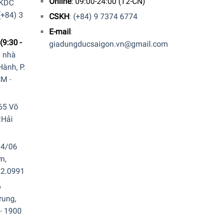
Online
: 09:00-24:00 (T2-CN)
 KDC
(+84) 3
CSKH
:
(+84) 9 7374 6774
E-mail
:
(9:30 -
giadungducsaigon.vn@gmail.com
a nhà
ành, P.
CM
-
65 Võ
.Hải
04/06
n,
22.0991
6
rung,
-
1900