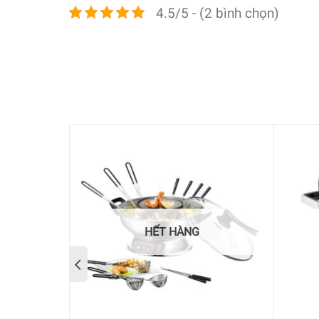
4.5/5 - (2 bình chọn)
Nồi hấp với 2 tầng WMF hấp riêng biệt (mỗi ngăn 2
dùng. Nồi còn có chức năng giữ ấm trong 40 phút
HẾT HÀNG
Nồi hấp WMF được làm bằng thép không gỉ Cromarg
và dễ dàng mở ra trong quá trình hấp.