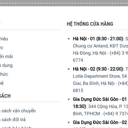
T
HỆ THỐNG CỬA HÀNG
thiệu
Hà Nội - 01 (8:30 - 21:00)
:
S
c nhau phù hợp từng loại thức ăn.
Chung cư Anland, KĐT Dươ
ức
Hà Đông, Hà Nội
-
(+84) 3 
thiết bị sẽ tự động bắt đầu với thực phẩm yêu cầu thời gian nấu
ến mãi
6774
n dụng
Hà Nội - 02 (9:30 - 22:00)
:
T
thức
Lotte Department Store, 54
rong máy rửa chén.
hệ
Giai, Ba Đình, Hà Nội
-
(+84
6815
SÁCH
Gia Dụng Đức Sài Gòn - 01 
18:30)
:
344 Cộng Hòa, P. 13
h sách vận chuyển
Bình, TP.HCM
-
(+84) 9 737
 sách đổi trả
Gia Dụng Đức Sài Gòn - 02 