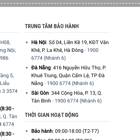
TRUNG TÂM BẢO HÀNH
H08,
Hà Nội
:
Số 04, Liền Kề 19, KĐT Văn
ng Nội,
Khê, P. La Khê, Hà Đông
-
1900
9986
6774 (Nhánh 6)
 lâu hơn và chuyển sang tầng thứ hai với thời
Đà Nẵng
:
416 Nguyễn Hữu Thọ, P.
ầng 5,
Khuê Trung, Quận Cẩm Lệ, TP Đà
 Liễu
Nẵng
-
1900 6774 (Nhánh 6)
) 3 3574
Sài Gòn
:
344 Cộng Hòa, P. 13, Q.
Tân Bình
-
1900 6774 (Nhánh 6)
(8:30 -
THỜI GIAN HOẠT ĐỘNG
, Q. Tân
4 6774
Bảo hành
: 09:00-18:00 (T2-T7)
(8:30 -