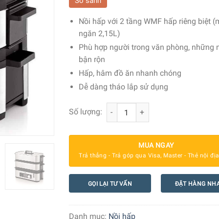
So sánh
Nồi hấp với 2 tầng WMF hấp riêng biệt (
ngăn 2,15L)
Phù hợp người trong văn phòng, những 
bận rộn
Hấp, hâm đồ ăn nhanh chóng
Dễ dàng tháo lắp sử dụng
Nồi Hấp Điện Wmf Kitchenminis - 2 T
Số lượng:
MUA NGAY
Trả thẳng - Trả góp qua Visa, Master - Thẻ nội đị
GỌI LẠI TƯ VẤN
ĐẶT HÀNG NH
Danh mục:
Nồi hấp