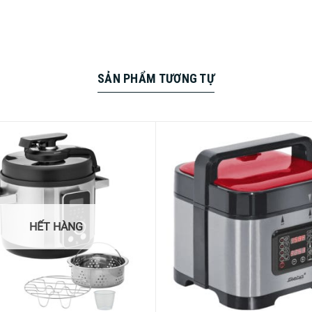
SẢN PHẨM TƯƠNG TỰ
,15l), có thể cài đặt nhiệt độ cho từng tầng hấp với 3 chương t
.
HẾT HÀNG
an 18/10 cùng với nắp thủy tinh chất lượng cao, không chứa B