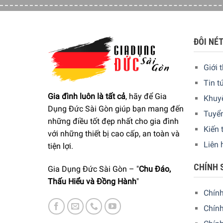
ĐÔI NÉ
Giới 
Màn hình LCD hiển thị cài đặt hấp các chế độ khá
Tin t
Gia đình luôn là tất cả
, hãy để Gia
Chỉ cần chọn chương trình phù hợp cho mỗi tầng, 
Khuy
Dụng Đức Sài Gòn giúp bạn mang đến
thực phẩm có thời gian nấu nhanh hơn.
Tuyể
những điều tốt đẹp nhất cho gia đình
Kiến 
Tất cả các bộ phận không dùng điện có thể rửa t
với những thiết bị cao cấp, an toàn và
Liên 
tiện lợi.
CHÍNH 
Gia Dụng Đức Sài Gòn – "
Chu Đáo,
Thấu Hiểu và Đồng Hành
"
Chín
Chính