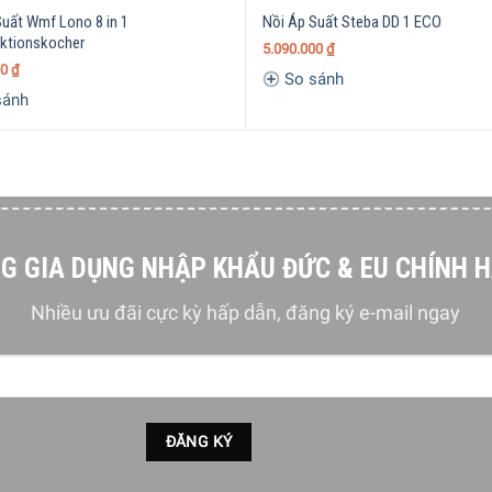
Suất Wmf Lono 8 in 1
Nồi Áp Suất Steba DD 1 ECO
nktionskocher
5.090.000
₫
00
₫
So sánh
sánh
G GIA DỤNG NHẬP KHẨU ĐỨC & EU CHÍNH 
Nhiều ưu đãi cực kỳ hấp dẫn, đăng ký e-mail ngay