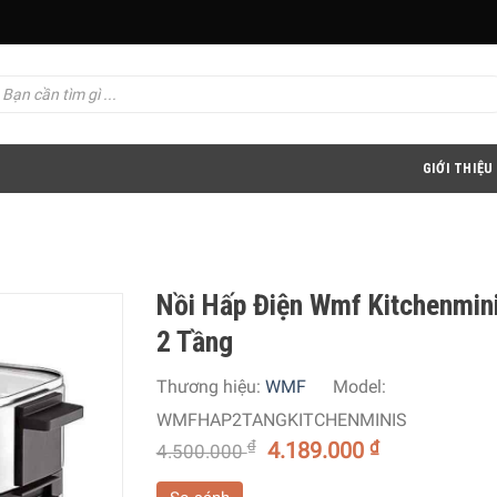
GIỚI THIỆU
Nồi Hấp Điện Wmf Kitchenmin
2 Tầng
Thương hiệu:
WMF
Model:
WMFHAP2TANGKITCHENMINIS
₫
4.189.000
₫
4.500.000