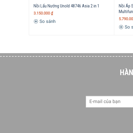
Nồi Lẩu Nướng Unold 48746 Asia 2 in 1
Nồi Áp 
Multifu
3.150.000
₫
5.790.0
So sánh
So 
HÀN