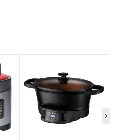
rình tự động cài sẵn và 2 chương trình người
PA. Nắp thủy tinh giúp cho việc theo dõi đồ ăn