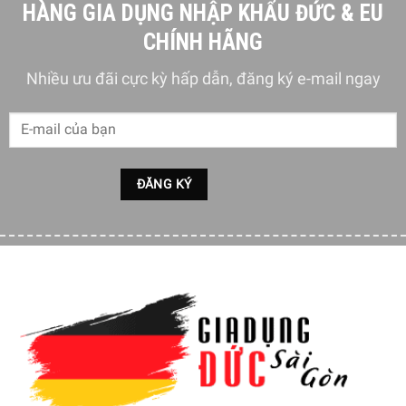
HÀNG GIA DỤNG NHẬP KHẨU ĐỨC & EU
trong trẻo và có chiều sâu mang đến hơi hướng của
công nghệ cổ điển
CHÍNH HÃNG
Dùng được trên mọi loại bếp kể cả bếp từ
Nhiều ưu đãi cực kỳ hấp dẫn, đăng ký e-mail ngay
Dễ dàng làm sạch.