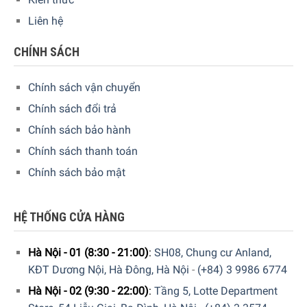
nồi/ chảo một lớp dầu ăn mỏng nhằm ngăn chặn việc hình
Liên hệ
thành những lớp gỉ, sét
CHÍNH SÁCH
Để đặt mua
“NỒI GANG WOLL IRON POTS 20CM- CHILL
RED”
Chính sách vận chuyển
Chính sách đổi trả
Quý vị hãy gọi điện trực tiếp vào Hotline:
0973746774
để
nhận được những tư vấn chi tiết và đặt mua sản phẩm.
Chính sách bảo hành
Hoặc đặt hàng trực tiếp trên website. Gia dụng Đức Sài
Chính sách thanh toán
Gòn sẽ gọi lại để xác nhận đơn hàng với quý khách.
Chính sách bảo mật
CAM KẾT:
HỆ THỐNG CỬA HÀNG
Giao hàng nhanh chóng toàn quốc
Bảo hành bằng thẻ bảo hành chính hãng từ công ty
Hà Nội - 01 (8:30 - 21:00)
:
SH08, Chung cư Anland,
Xem thêm các sản phẩm khác
Tại đây
KĐT Dương Nội, Hà Đông, Hà Nội
-
(+84) 3 9986 6774
Hà Nội - 02 (9:30 - 22:00)
:
Tầng 5, Lotte Department