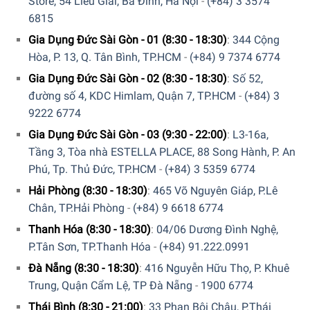
Store, 54 Liễu Giai, Ba Đình, Hà Nội
-
(+84) 3 3574
6815
5/5 - (1 bình chọn)
Gia Dụng Đức Sài Gòn - 01 (8:30 - 18:30)
:
344 Cộng
Hòa, P. 13, Q. Tân Bình, TP.HCM
-
(+84) 9 7374 6774
Gia Dụng Đức Sài Gòn - 02 (8:30 - 18:30)
:
Số 52,
đường số 4, KDC Himlam, Quận 7, TP.HCM
-
(+84) 3
9222 6774
Gia Dụng Đức Sài Gòn - 03 (9:30 - 22:00)
:
L3-16a,
Tầng 3, Tòa nhà ESTELLA PLACE, 88 Song Hành, P. An
Phú, Tp. Thủ Đức, TP.HCM
-
(+84) 3 5359 6774
Hải Phòng (8:30 - 18:30)
:
465 Võ Nguyên Giáp, P.Lê
Chân, TP.Hải Phòng
-
(+84) 9 6618 6774
Thanh Hóa (8:30 - 18:30)
:
04/06 Dương Đình Nghệ,
P.Tân Sơn, TP.Thanh Hóa
-
(+84) 91.222.0991
Đà Nẵng (8:30 - 18:30)
:
416 Nguyễn Hữu Thọ, P. Khuê
Trung, Quận Cẩm Lệ, TP Đà Nẵng
-
1900 6774
Thái Bình (8:30 - 21:00)
:
33 Phan Bội Châu, P.Thái