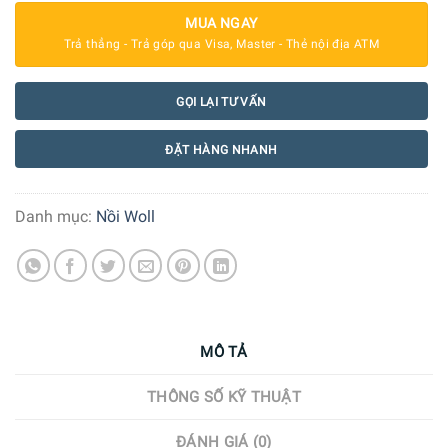
MUA NGAY
Trả thẳng - Trả góp qua Visa, Master - Thẻ nội địa ATM
GỌI LẠI TƯ VẤN
ĐẶT HÀNG NHANH
Danh mục:
Nồi Woll
MÔ TẢ
THÔNG SỐ KỸ THUẬT
ĐÁNH GIÁ (0)