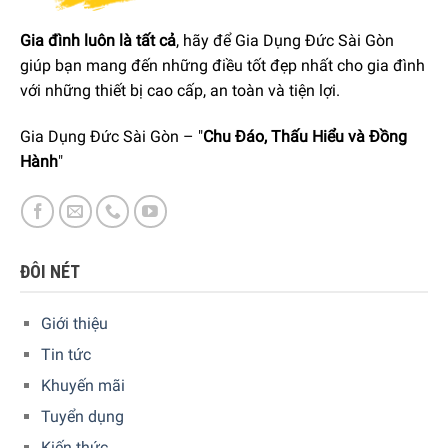
Gia đình luôn là tất cả
, hãy để Gia Dụng Đức Sài Gòn
giúp bạn mang đến những điều tốt đẹp nhất cho gia đình
với những thiết bị cao cấp, an toàn và tiện lợi.
Gia Dụng Đức Sài Gòn – "
Chu Đáo, Thấu Hiểu và Đồng
HƯỚNG DẪN
Hành
"
Khi mới sử dụng nồi/chảo lần đầu, bạn nên tráng nồi/
chảo bằng một lớp dầu ăn, để trên bếp đun sôi khoảng 5
phút, sau đó để nguội, dùng khăn giấy lau lại cho sạch là
đã có thể dùng.
ĐÔI NÉT
Để sử dụng nồi/chảo được lâu bền và có hiệu quả cao
nhất, bạn nên tráng sơ chảo qua nước nóng mỗi khi nấu
Giới thiệu
xong. Nếu cần chùi rửa những vết thức ăn bị cháy, nên
Tin tức
dùng những chất mài mòn nhẹ như muối thô hoặc bàn
Khuyến mãi
chải mềm để tránh ảnh hưởng đến bề mặt của chảo.
Tuyển dụng
Cần thường xuyên lau khô và thi thoảng tráng lên bề mặt
Kiến thức