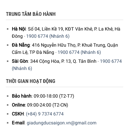
để chịu được nhiệt độ cao lên đến 250 ℃. Hình dáng và
chiều cao của núm vặn trên nắp nồi cũng được thiết kế phù
TRUNG TÂM BẢO HÀNH
hợp cho việc cầm nắm ngay cả khi chúng ta sử dụng với
găng tay cách nhiệt sử dụng trong lò nướng.
Hà Nội
:
Số 04, Liền Kề 19, KĐT Văn Khê, P. La Khê, Hà
Đông
-
1900 6774 (Nhánh 6)
Đà Nẵng
:
416 Nguyễn Hữu Thọ, P. Khuê Trung, Quận
Cẩm Lệ, TP Đà Nẵng
-
1900 6774 (Nhánh 6)
Sài Gòn
:
344 Cộng Hòa, P. 13, Q. Tân Bình
-
1900 6774
(Nhánh 6)
THỜI GIAN HOẠT ĐỘNG
Bảo hành
: 09:00-18:00 (T2-T7)
Online
: 09:00-24:00 (T2-CN)
CSKH
:
(+84) 9 7374 6774
E-mail
:
giadungducsaigon.vn@gmail.com