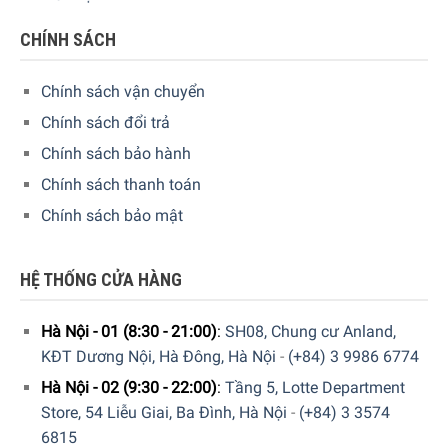
CHÍNH SÁCH
Tay cầm lớn dễ sử dụng
Chính sách vận chuyển
Với phong cách thiết kế kết hợp giữa hiện đại và truyền
Chính sách đổi trả
thống nhưng vẫn đảm bảo được sự tiện lợi trong quá trình
Chính sách bảo hành
sử dụng. Nồi Gang Staub La Cocotte Green 22cm được gia
Chính sách thanh toán
công với 2 tay cầm lớn trên thân nồi, giúp cho việc bưng bê,
Chính sách bảo mật
di chuyển nồi dễ dàng khi sử dụng trên bếp, trong lò hoặc
bếp nướng, ngay cả khi chúng ta mang bao tay cách nhiệt
để nấu ăn, đảm bảo an toàn khi nấu nướng.
HỆ THỐNG CỬA HÀNG
Hà Nội - 01 (8:30 - 21:00)
:
SH08, Chung cư Anland,
KĐT Dương Nội, Hà Đông, Hà Nội
-
(+84) 3 9986 6774
Hà Nội - 02 (9:30 - 22:00)
:
Tầng 5, Lotte Department
Store, 54 Liễu Giai, Ba Đình, Hà Nội
-
(+84) 3 3574
6815