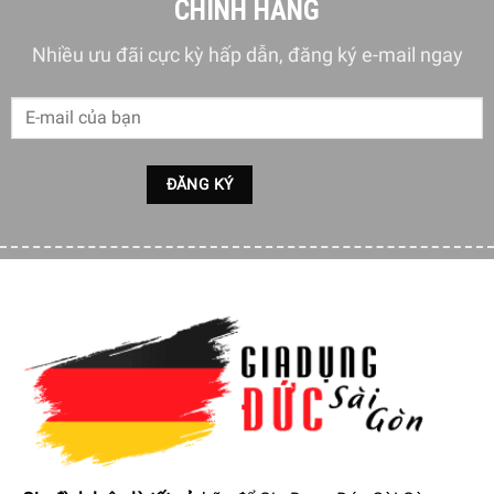
CHÍNH HÃNG
Nhiều ưu đãi cực kỳ hấp dẫn, đăng ký e-mail ngay
Đường nét tinh tế, cùng màu sắc hài hòa