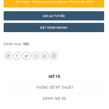
Trả thẳng - Trả góp qua Visa, Master - Thẻ nội địa ATM
GỌI LẠI TƯ VẤN
ĐẶT HÀNG NHANH
Danh mục:
Nồi
MÔ TẢ
THÔNG SỐ KỸ THUẬT
ĐÁNH GIÁ (0)