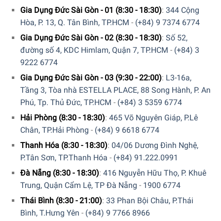
Gia Dụng Đức Sài Gòn - 01 (8:30 - 18:30)
:
344 Cộng
Hòa, P. 13, Q. Tân Bình, TP.HCM
-
(+84) 9 7374 6774
Gia Dụng Đức Sài Gòn - 02 (8:30 - 18:30)
:
Số 52,
đường số 4, KDC Himlam, Quận 7, TP.HCM
-
(+84) 3
9222 6774
Gia Dụng Đức Sài Gòn - 03 (9:30 - 22:00)
:
L3-16a,
Tầng 3, Tòa nhà ESTELLA PLACE, 88 Song Hành, P. An
Phú, Tp. Thủ Đức, TP.HCM
-
(+84) 3 5359 6774
Thiết kế nắp nồi kín, giúp giữ được hương vị món ăn dài
Hải Phòng (8:30 - 18:30)
:
465 Võ Nguyên Giáp, P.Lê
lâu
Chân, TP.Hải Phòng
-
(+84) 9 6618 6774
Nồi Gang Staub La Cocotte Green 22cm được thiết kế với
Thanh Hóa (8:30 - 18:30)
:
04/06 Dương Đình Nghệ,
nắp nồi kín với thân nồi kết hợp với thiết kế các gai trên
P.Tân Sơn, TP.Thanh Hóa
-
(+84) 91.222.0991
nắp, giúp ngưng tụ hơi nước và tạo thành hiệu ứng giọt
mưa giúp giữ được độ ẩm và giữ được hương vị cho món
Đà Nẵng (8:30 - 18:30)
:
416 Nguyễn Hữu Thọ, P. Khuê
ăn. Điều này sẽ giúp cho việc chế biến các món ăn theo
Trung, Quận Cẩm Lệ, TP Đà Nẵng
-
1900 6774
kiểu hầm, om sẽ hoàn hảo hơn. Ngoài ra, núm vặn trên nắp
Thái Bình (8:30 - 21:00)
:
33 Phan Bội Châu, P.Thái
Nồi Gang Staub La Cocotte Green 22cm cũng được thiết kế
Bình, T.Hưng Yên
-
(+84) 9 7766 8966