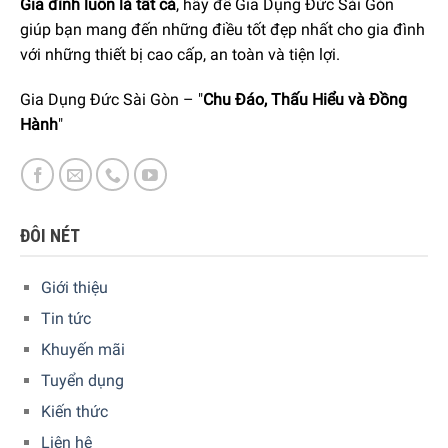
Gia đình luôn là tất cả
, hãy để Gia Dụng Đức Sài Gòn
giúp bạn mang đến những điều tốt đẹp nhất cho gia đình
Staub Cocotte màu xanh lá cây húng quế tô điểm thêm sắc
với những thiết bị cao cấp, an toàn và tiện lợi.
màu vào nhà bếp của bạn. La Cocotte có thể sử dụng cho
các món hầm, nó cũng sẽ giúp truyền cảm hứng cho bạn
Gia Dụng Đức Sài Gòn – "
Chu Đáo, Thấu Hiểu và Đồng
khi nấu nướng. Cùng với đường nét tinh tế, thiết kế nổi bật
Hành
"
sẽ là sựa lựa chọn hàng đầu cho bạn.
ĐÔI NÉT
Giới thiệu
Tin tức
Khuyến mãi
Tuyển dụng
Kiến thức
Liên hệ