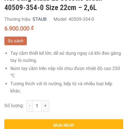
40509-354-0 Size 22cm – 2,6L
Thương hiệu:
STAUB
Model:
40509-354-0
6.900.000
₫
So sánh
Tay cầm thiết kế lớn, dễ sử dụng ngay cả khi đeo găng
tay lò nướng.
Núm tay cầm trên nắp nồi chịu được nhiệt độ cao 250
℃
Tương thích với lò nướng, bếp từ và nhiều loại bếp
khác.
Nồi Gang Staub La Cocotte Green 40509-354-0 Size 22cm 
Số lượng:
MUA NGAY