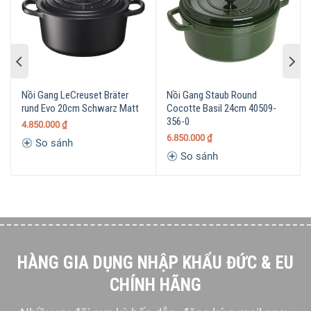
Nồi Gang LeCreuset Bräter
Nồi Gang Staub Round
rund Evo 20cm Schwarz Matt
Cocotte Basil 24cm 40509-
356-0
4.850.000
₫
6.850.000
₫
So sánh
So sánh
HÀNG GIA DỤNG NHẬP KHẨU ĐỨC & EU
CHÍNH HÃNG