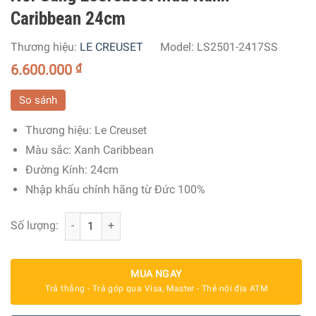
Caribbean 24cm
Thương hiệu:
LE CREUSET
Model:
LS2501-2417SS
6.600.000
₫
So sánh
Thương hiệu:
Le Creuset
Màu sắc:
Xanh Caribbean
Đường Kính:
24cm
Nhập khẩu chính hãng từ Đức 100%
Nồi Gang LeCreuset Màu Xanh Caribbean 24cm số lượng
Số lượng:
MUA NGAY
Trả thẳng - Trả góp qua Visa, Master - Thẻ nội địa ATM