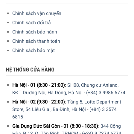
Hàng đúng nguồn gốc, chính hãng, nhập khẩu Đức &
Chính sách vận chuyển
EU.
Chính sách đổi trả
Ngoài ra quý khách còn có thể tham khảo thêm các sản
Chính sách bảo hành
phẩm
Nồi
Le Creuset
khác đang được bán tại các
Chính sách thanh toán
showroom của Gia dụng Đức Sài Gòn trên toàn quốc và
Chính sách bảo mật
website của chúng tôi.
HỆ THỐNG CỬA HÀNG
Hà Nội - 01 (8:30 - 21:00)
:
SH08, Chung cư Anland,
KĐT Dương Nội, Hà Đông, Hà Nội
-
(+84) 3 9986 6774
5/5 - (1 bình chọn)
Hà Nội - 02 (9:30 - 22:00)
:
Tầng 5, Lotte Department
Store, 54 Liễu Giai, Ba Đình, Hà Nội
-
(+84) 3 3574
6815
Gia Dụng Đức Sài Gòn - 01 (8:30 - 18:30)
:
344 Cộng
Hòa, P. 13, Q. Tân Bình, TP.HCM
-
(+84) 9 7374 6774