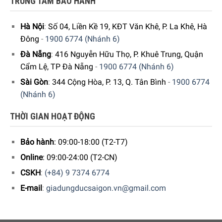
TRUNG TÂM BẢO HÀNH
Hà Nội
:
Số 04, Liền Kề 19, KĐT Văn Khê, P. La Khê, Hà
Đông
-
1900 6774 (Nhánh 6)
Đà Nẵng
:
416 Nguyễn Hữu Thọ, P. Khuê Trung, Quận
Cẩm Lệ, TP Đà Nẵng
-
1900 6774 (Nhánh 6)
Sài Gòn
:
344 Cộng Hòa, P. 13, Q. Tân Bình
-
1900 6774
(Nhánh 6)
THỜI GIAN HOẠT ĐỘNG
Bảo hành
: 09:00-18:00 (T2-T7)
Online
: 09:00-24:00 (T2-CN)
CSKH
:
(+84) 9 7374 6774
E-mail
:
giadungducsaigon.vn@gmail.com