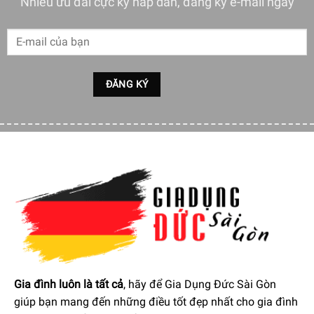
Nhiều ưu đãi cực kỳ hấp dẫn, đăng ký e-mail ngay
Rửa nồi trước khi sử dụng lần đầu, lau khô. Luôn chọn
nguồn nhiệt thích hợp với đường kính đáy nồi.Không bao
giờ đặt nồi sau khi đun nóng dưới vòi nước đang chảy. Hãy
để nó nguội trước. Nồi này có thể được rửa trong máy rửa
chén.
Gia đình luôn là tất cả
, hãy để Gia Dụng Đức Sài Gòn
giúp bạn mang đến những điều tốt đẹp nhất cho gia đình