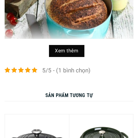
Xem thêm
5/5 - (1 bình chọn)
Thiết kế nắp đặc biệt có thể cho đá lạnh, hoặc nước lạnh
vào khi đang nấu món ăn, truyền nhiệt lạnh vào trong món
SẢN PHẨM TƯƠNG TỰ
ăn, làm món ăn mềm, ngon một cách tự nhiên nhất mà
không mất đi dưỡng chất.