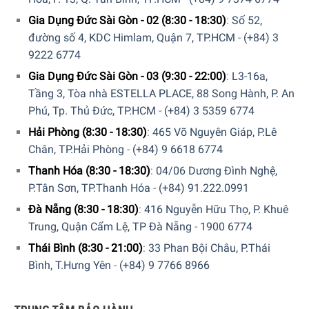
Gia Dụng Đức Sài Gòn - 02 (8:30 - 18:30)
:
Số 52,
đường số 4, KDC Himlam, Quận 7, TP.HCM
-
(+84) 3
9222 6774
Gia Dụng Đức Sài Gòn - 03 (9:30 - 22:00)
:
L3-16a,
Tầng 3, Tòa nhà ESTELLA PLACE, 88 Song Hành, P. An
Phú, Tp. Thủ Đức, TP.HCM
-
(+84) 3 5359 6774
Hải Phòng (8:30 - 18:30)
:
465 Võ Nguyên Giáp, P.Lê
Chân, TP.Hải Phòng
-
(+84) 9 6618 6774
Thanh Hóa (8:30 - 18:30)
:
04/06 Dương Đình Nghệ,
P.Tân Sơn, TP.Thanh Hóa
-
(+84) 91.222.0991
Đà Nẵng (8:30 - 18:30)
:
416 Nguyễn Hữu Thọ, P. Khuê
Trung, Quận Cẩm Lệ, TP Đà Nẵng
-
1900 6774
Thái Bình (8:30 - 21:00)
:
33 Phan Bội Châu, P.Thái
Bình, T.Hưng Yên
-
(+84) 9 7766 8966