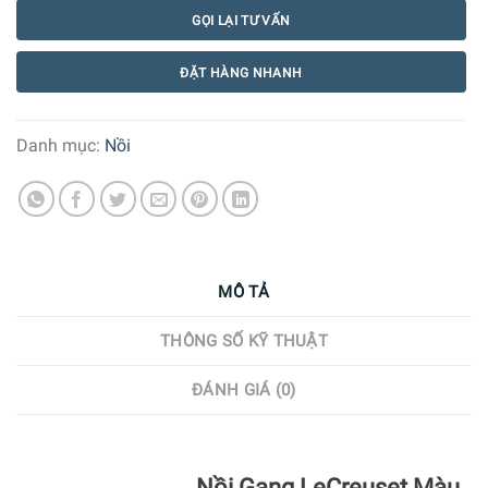
GỌI LẠI TƯ VẤN
ĐẶT HÀNG NHANH
Danh mục:
Nồi
MÔ TẢ
THÔNG SỐ KỸ THUẬT
ĐÁNH GIÁ (0)
Nồi Gang LeCreuset Màu