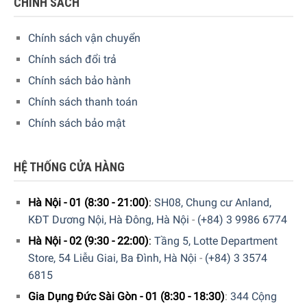
CHÍNH SÁCH
Chính sách vận chuyển
Chính sách đổi trả
Để đặt mua sản phẩm, Quý khách hàng vui lòng liên hệ:
Chính sách bảo hành
Chính sách thanh toán
Hotline:
1900 6774
hoặc
039 222 6774
để nhận được
những tư vấn chi tiết và đặt mua sản phẩm.
Chính sách bảo mật
Hoặc Đặt hàng trực tiếp trên website, Gia Dụng Đức Sài
Gòn sẽ gọi lại để xác nhận đơn hàng với quý khách.
HỆ THỐNG CỬA HÀNG
Hoặc Quý khách có thể đến trực tiếp
hệ thống
showroom
của Gia Dụng Đức Sài Gòn trên toàn quốc để
Hà Nội - 01 (8:30 - 21:00)
:
SH08, Chung cư Anland,
trải nghiệm sản phẩm này.
KĐT Dương Nội, Hà Đông, Hà Nội
-
(+84) 3 9986 6774
Hà Nội - 02 (9:30 - 22:00)
:
Tầng 5, Lotte Department
Store, 54 Liễu Giai, Ba Đình, Hà Nội
-
(+84) 3 3574
6815
Gia Dụng Đức Sài Gòn - 01 (8:30 - 18:30)
:
344 Cộng