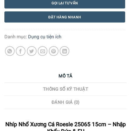
GỌI LẠI TƯ VẤN
ĐẶT HÀNG NHANH
Danh mục:
Dụng cụ tiện ích
MÔ TẢ
THÔNG SỐ KỸ THUẬT
ĐÁNH GIÁ (0)
Nhíp Nhổ Xương Cá Roesle 25065 15cm – Nhập