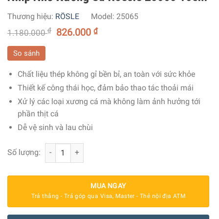
Thương hiệu:
RÖSLE
Model:
25065
₫
826.000
₫
1.180.000
So sánh
Chất liệu thép không gỉ bền bỉ, an toàn với sức khỏe
Thiết kế công thái học, đảm bảo thao tác thoải mái
Xử lý các loại xương cá mà không làm ảnh hưởng tới
phần thịt cá
Dễ vệ sinh và lau chùi
Nhíp Nhổ Xương Cá Roesle 25065 15cm số lượng
Số lượng:
MUA NGAY
Trả thẳng - Trả góp qua Visa, Master - Thẻ nội địa ATM