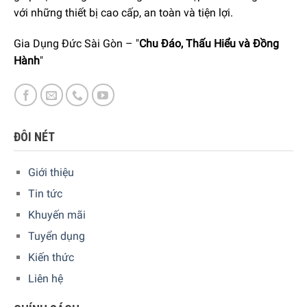
tuyệt vời cho gia đình bạn. Với kết cấu thép không gỉ chắc
với những thiết bị cao cấp, an toàn và tiện lợi.
chắn làm cho phụ kiện thông minh này đặc biệt bền, dễ
Gia Dụng Đức Sài Gòn – "
Chu Đáo, Thấu Hiểu và Đồng
dàng sử dụng và dễ lau chùi, vệ sinh, an toàn trong máy
Hành
"
rửa bát.
ĐÔI NÉT
Giới thiệu
Tin tức
Khuyến mãi
Tuyển dụng
Kiến thức
Liên hệ