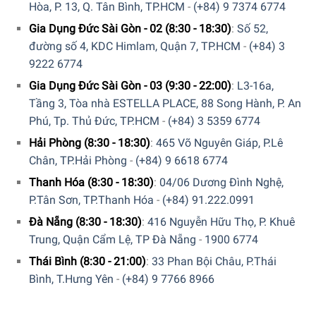
Hòa, P. 13, Q. Tân Bình, TP.HCM
-
(+84) 9 7374 6774
Gia Dụng Đức Sài Gòn - 02 (8:30 - 18:30)
:
Số 52,
đường số 4, KDC Himlam, Quận 7, TP.HCM
-
(+84) 3
9222 6774
Gia Dụng Đức Sài Gòn - 03 (9:30 - 22:00)
:
L3-16a,
Tầng 3, Tòa nhà ESTELLA PLACE, 88 Song Hành, P. An
GIA DỤNG ĐỨC SÀI GÒN CAM KẾT:
Phú, Tp. Thủ Đức, TP.HCM
-
(+84) 3 5359 6774
Giao hàng nhanh chóng toàn quốc.
Hải Phòng (8:30 - 18:30)
:
465 Võ Nguyên Giáp, P.Lê
Chân, TP.Hải Phòng
-
(+84) 9 6618 6774
Bảo hành bằng thẻ bảo hành chính hãng từ công ty.
Thanh Hóa (8:30 - 18:30)
:
04/06 Dương Đình Nghệ,
Hàng đúng nguồn gốc, chính hãng, nhập khẩu Đức &
P.Tân Sơn, TP.Thanh Hóa
-
(+84) 91.222.0991
EU.
Đà Nẵng (8:30 - 18:30)
:
416 Nguyễn Hữu Thọ, P. Khuê
Ngoài ra, Quý khách có thể tham khảo thêm các sản
Trung, Quận Cẩm Lệ, TP Đà Nẵng
-
1900 6774
phẩm
Dụng Cụ Tiện Ích
khác.
Tại đây
Thái Bình (8:30 - 21:00)
:
33 Phan Bội Châu, P.Thái
Bình, T.Hưng Yên
-
(+84) 9 7766 8966
Để phục vụ khách hàng tốt hơn trong việc sử dụng hoặc
tìm hiểu về các tính năng của các sản phẩm gia dụng. Gia