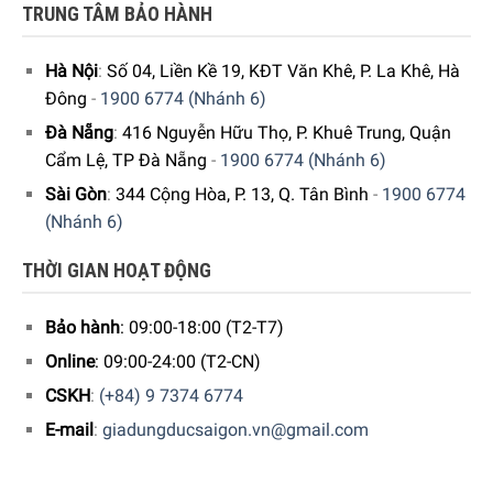
Dụng Đức Sài Gòn đã cho ra đời kênh
Youtube
với rất
TRUNG TÂM BẢO HÀNH
nhiều nội dung thú vị. Quý khách có thể theo dõi kênh
youtube bằng liên kết
Tại đây
.
Hà Nội
:
Số 04, Liền Kề 19, KĐT Văn Khê, P. La Khê, Hà
Đông
-
1900 6774 (Nhánh 6)
5/5 - (1 bình chọn)
Đà Nẵng
:
416 Nguyễn Hữu Thọ, P. Khuê Trung, Quận
Cẩm Lệ, TP Đà Nẵng
-
1900 6774 (Nhánh 6)
Sài Gòn
:
344 Cộng Hòa, P. 13, Q. Tân Bình
-
1900 6774
(Nhánh 6)
THỜI GIAN HOẠT ĐỘNG
Bảo hành
: 09:00-18:00 (T2-T7)
Online
: 09:00-24:00 (T2-CN)
CSKH
:
(+84) 9 7374 6774
E-mail
:
giadungducsaigon.vn@gmail.com