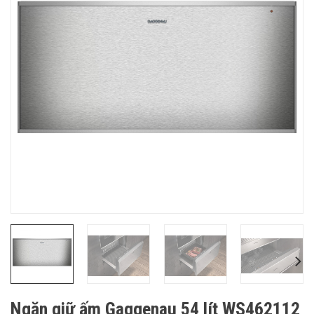
Ngăn giữ ấm Gaggenau 54 lít WS462112