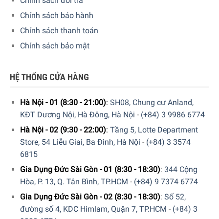
Chính sách đổi trả
Chính sách bảo hành
Chính sách thanh toán
Chính sách bảo mật
HỆ THỐNG CỬA HÀNG
Hà Nội - 01 (8:30 - 21:00)
:
SH08, Chung cư Anland,
KĐT Dương Nội, Hà Đông, Hà Nội
-
(+84) 3 9986 6774
Hà Nội - 02 (9:30 - 22:00)
:
Tầng 5, Lotte Department
Store, 54 Liễu Giai, Ba Đình, Hà Nội
-
(+84) 3 3574
6815
Gia Dụng Đức Sài Gòn - 01 (8:30 - 18:30)
:
344 Cộng
Hòa, P. 13, Q. Tân Bình, TP.HCM
-
(+84) 9 7374 6774
Gia Dụng Đức Sài Gòn - 02 (8:30 - 18:30)
:
Số 52,
đường số 4, KDC Himlam, Quận 7, TP.HCM
-
(+84) 3