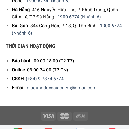
Đông
-
1900 6774 (Nhánh 6)
Đà Nẵng
:
416 Nguyễn Hữu Thọ, P. Khuê Trung, Quận
Cẩm Lệ, TP Đà Nẵng
-
1900 6774 (Nhánh 6)
Sài Gòn
:
344 Cộng Hòa, P. 13, Q. Tân Bình
-
1900 6774
(Nhánh 6)
THỜI GIAN HOẠT ĐỘNG
Bảo hành
: 09:00-18:00 (T2-T7)
Online
: 09:00-24:00 (T2-CN)
CSKH
:
(+84) 9 7374 6774
E-mail
:
giadungducsaigon.vn@gmail.com