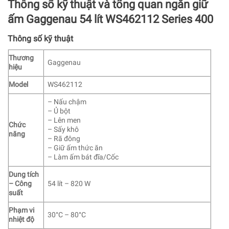
Thông số kỹ thuật và tổng quan ngăn giữ
ấm Gaggenau 54 lít WS462112 Series 400
Thông số kỹ thuật
Thương
Gaggenau
hiệu
Model
WS462112
– Nấu chậm
– Ủ bột
– Lên men
Chức
– Sấy khô
năng
– Rã đông
– Giữ ấm thức ăn
– Làm ấm bát đĩa/Cốc
Dung tích
– Công
54 lít – 820 W
suất
Phạm vi
30°C – 80°C
nhiệt độ