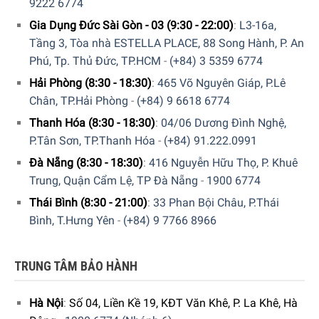
9222 6774
Gia Dụng Đức Sài Gòn - 03 (9:30 - 22:00)
:
L3-16a,
Tầng 3, Tòa nhà ESTELLA PLACE, 88 Song Hành, P. An
Phú, Tp. Thủ Đức, TP.HCM
-
(+84) 3 5359 6774
Hải Phòng (8:30 - 18:30)
:
465 Võ Nguyên Giáp, P.Lê
Chân, TP.Hải Phòng
-
(+84) 9 6618 6774
Thanh Hóa (8:30 - 18:30)
:
04/06 Dương Đình Nghệ,
P.Tân Sơn, TP.Thanh Hóa
-
(+84) 91.222.0991
Đà Nẵng (8:30 - 18:30)
:
416 Nguyễn Hữu Thọ, P. Khuê
Trung, Quận Cẩm Lệ, TP Đà Nẵng
-
1900 6774
Thái Bình (8:30 - 21:00)
:
33 Phan Bội Châu, P.Thái
Bình, T.Hưng Yên
-
(+84) 9 7766 8966
TRUNG TÂM BẢO HÀNH
Hà Nội
:
Số 04, Liền Kề 19, KĐT Văn Khê, P. La Khê, Hà