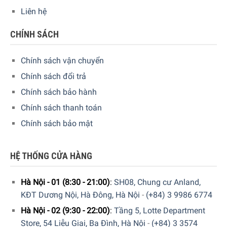
showroom
của Gia Dụng Đức Sài Gòn trên toàn quốc để
Liên hệ
trải nghiệm sản phẩm này.
CHÍNH SÁCH
Chính sách vận chuyển
Chính sách đổi trả
Chính sách bảo hành
Chính sách thanh toán
Chính sách bảo mật
HỆ THỐNG CỬA HÀNG
GIA DỤNG ĐỨC SÀI GÒN CAM KẾT:
Giao hàng nhanh chóng toàn quốc.
Hà Nội - 01 (8:30 - 21:00)
:
SH08, Chung cư Anland,
KĐT Dương Nội, Hà Đông, Hà Nội
-
(+84) 3 9986 6774
Bảo hành bằng thẻ bảo hành chính hãng từ công ty.
Hà Nội - 02 (9:30 - 22:00)
:
Tầng 5, Lotte Department
Hàng đúng nguồn gốc, chính hãng, nhập khẩu Đức &
Store, 54 Liễu Giai, Ba Đình, Hà Nội
-
(+84) 3 3574