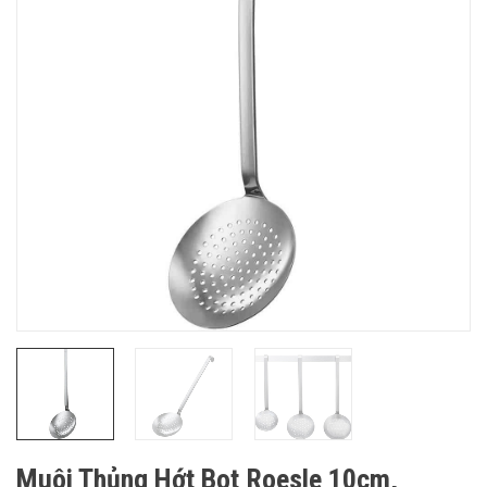
Muôi Thủng Hớt Bọt Roesle 10cm,