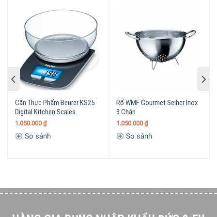
an toàn với người sử dụng khi dùng những vật dụng này
-
chế biến thức ăn cho người thân và gia đình.
Cân Thực Phẩm Beurer KS25
Rổ WMF Gourmet Seiher Inox
Digital Kitchen Scales
3 Chân
1.050.000
₫
1.050.000
₫
So sánh
So sánh