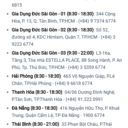
EU.
6815
Ngoài ra, Quý khách có thể tham khảo thêm các sản
Gia Dụng Đức Sài Gòn - 01 (8:30 - 18:30)
:
344 Cộng
phẩm
Dụng Cụ Tiện Ích
khác.
Tại đây
Hòa, P. 13, Q. Tân Bình, TP.HCM
-
(+84) 9 7374 6774
Gia Dụng Đức Sài Gòn - 02 (8:30 - 18:30)
:
Số 52,
Để phục vụ khách hàng tốt hơn trong việc sử dụng hoặc
đường số 4, KDC Himlam, Quận 7, TP.HCM
-
(+84) 3
tìm hiểu về các tính năng của các sản phẩm gia dụng. Gia
9222 6774
Dụng Đức Sài Gòn đã cho ra đời kênh
Youtube
với rất
Gia Dụng Đức Sài Gòn - 03 (9:30 - 22:00)
:
L3-16a,
nhiều nội dung thú vị. Quý khách có thể theo dõi kênh
Tầng 3, Tòa nhà ESTELLA PLACE, 88 Song Hành, P. An
youtube bằng liên kết
Tại đây
.
Phú, Tp. Thủ Đức, TP.HCM
-
(+84) 3 5359 6774
Hải Phòng (8:30 - 18:30)
:
465 Võ Nguyên Giáp, P.Lê
5/5 - (1 bình chọn)
Chân, TP.Hải Phòng
-
(+84) 9 6618 6774
Thanh Hóa (8:30 - 18:30)
:
04/06 Dương Đình Nghệ,
P.Tân Sơn, TP.Thanh Hóa
-
(+84) 91.222.0991
Đà Nẵng (8:30 - 18:30)
:
416 Nguyễn Hữu Thọ, P. Khuê
Trung, Quận Cẩm Lệ, TP Đà Nẵng
-
1900 6774
Thái Bình (8:30 - 21:00)
:
33 Phan Bội Châu, P.Thái