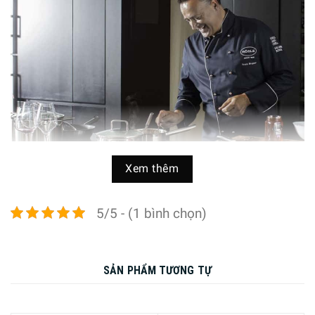
Xem thêm
5/5 - (1 bình chọn)
Muôi thủng hớt bọt Roesle được tạo nên từ vật liệu thép
không gỉ 18/10 trứ danh của Roesle. Các sản phẩm của
hãng đồ gia dụng Đức này hầu hết được chế tạo từ chất
SẢN PHẨM TƯƠNG TỰ
liệu này, đem lại một vẻ ngoài sáng bóng, hiện đại, một độ
bền bỉ, không bị ăn mòn cùng năm tháng và đặc biệt là sự