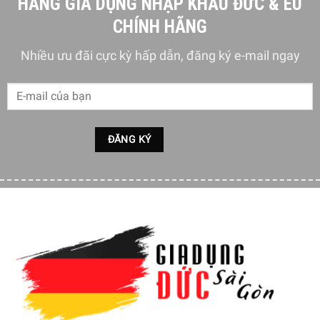
HÀNG GIA DỤNG NHẬP KHẨU ĐỨC & EU
CHÍNH HÃNG
Sản phẩm muôi thủng Roesle được thiết kế với chiều dài
Nhiều ưu đãi cực kỳ hấp dẫn, đăng ký e-mail ngay
10, 12cm vừa phải với tầm thao tác của người sử dụng.
Tay cầm vừa vặn với tay người sử dụng, đem lại cảm giác
cầm nắm tốt. Phần trung tâm muôi được làm phẳng, dẹp
hơn giúp nhẹ nhàng lấy thực ăn ra khỏi dụng cụ nấu ngay
cả khi ở đáy.
Bạn có thể tự tin cho muôi thủng hớt bọt Roesle vào máy
rửa bát để vệ sinh vì sản phẩm này an toàn với máy rửa
bát. Khi không sử dụng, sản phẩm cũng có thể được treo
lên một góc nhỏ của bếp rất tiện lợi và không chiếm nhiều
không gian, diện tích.