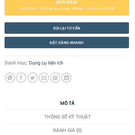
MUA NGAY
Trả thẳng - Trả góp qua Visa, Master - Thẻ nội địa ATM
GỌI LẠI TƯ VẤN
ĐẶT HÀNG NHANH
Danh mục:
Dụng cụ tiện ích
MÔ TẢ
THÔNG SỐ KỸ THUẬT
ĐÁNH GIÁ (0)