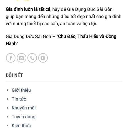
Gia đình luôn là tất cả
, hãy để Gia Dụng Đức Sài Gòn
giúp bạn mang đến những điều tốt đẹp nhất cho gia đình
với những thiết bị cao cấp, an toàn và tiện lợi.
Gia Dụng Đức Sài Gòn – "
Chu Đáo, Thấu Hiểu và Đồng
Hành
"
ĐÔI NÉT
Để đặt mua sản phẩm, Quý khách hàng vui lòng liên hệ:
Hotline:
1900 6774
hoặc
039 222 6774
để nhận được
Giới thiệu
những tư vấn chi tiết và đặt mua sản phẩm.
Tin tức
Hoặc Đặt hàng trực tiếp trên website, Gia Dụng Đức Sài
Khuyến mãi
Gòn sẽ gọi lại để xác nhận đơn hàng với quý khách.
Tuyển dụng
Hoặc Quý khách có thể đến trực tiếp
hệ thống
Kiến thức