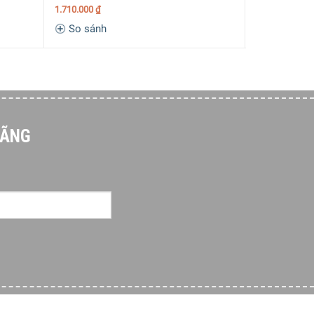
1.710.000
₫
So sánh
So sánh
HÃNG
 nấu, luộc,…. Roesle 10652 được thiết kế đơn