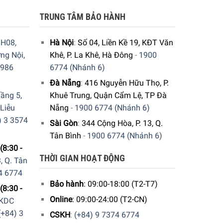
hoát nước nhanh chóng rất thích hợp để trần,
TRUNG TÂM BẢO HÀNH
 thú hơn với công việc nấu nướng.
H08,
Hà Nội
:
Số 04, Liền Kề 19, KĐT Văn
 vệ sinh không còn là một vấn đề lớn.
ng Nội,
Khê, P. La Khê, Hà Đông
-
1900
9986
6774 (Nhánh 6)
Đà Nẵng
:
416 Nguyễn Hữu Thọ, P.
ầng 5,
Khuê Trung, Quận Cẩm Lệ, TP Đà
 Liễu
Nẵng
-
1900 6774 (Nhánh 6)
) 3 3574
Sài Gòn
:
344 Cộng Hòa, P. 13, Q.
Tân Bình
-
1900 6774 (Nhánh 6)
(8:30 -
THỜI GIAN HOẠT ĐỘNG
, Q. Tân
4 6774
Bảo hành
: 09:00-18:00 (T2-T7)
(8:30 -
Online
: 09:00-24:00 (T2-CN)
 KDC
(+84) 3
CSKH
:
(+84) 9 7374 6774