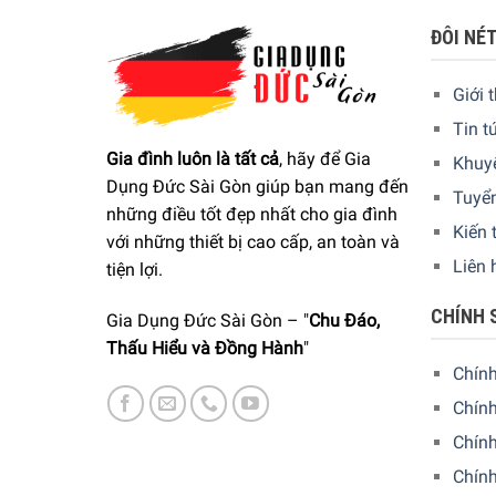
giản nhưng tinh tế, sang trọng , kiểu dáng hiện đ
ĐÔI NÉ
nhúng thức ăn. Một gian bếp đầy đủ dụng cụ, đồ 
Giới 
Với chất liệu thép không gỉ 18/10 đẳng cấp, muôi 
Tin t
Gia đình luôn là tất cả
, hãy để Gia
Khuy
Dụng Đức Sài Gòn giúp bạn mang đến
Tuyể
những điều tốt đẹp nhất cho gia đình
Kiến 
với những thiết bị cao cấp, an toàn và
Liên 
tiện lợi.
CHÍNH 
Gia Dụng Đức Sài Gòn – "
Chu Đáo,
Thấu Hiểu và Đồng Hành
"
Chín
Chính
Chín
Chính