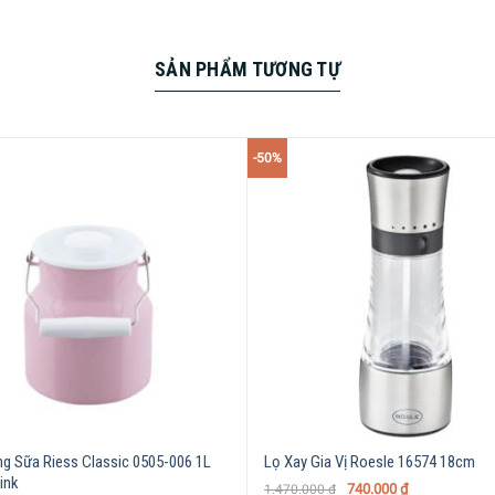
giúp bạn kiểm soát kích thước khẩu phần một cách chính xác đ
 và lấy nhanh khi phục vụ.
SẢN PHẨM TƯƠNG TỰ
-50%
g Sữa Riess Classic 0505-006 1L
Lọ Xay Gia Vị Roesle 16574 18cm
ink
740.000
₫
1.470.000
₫