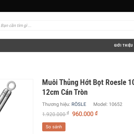
GIỚI THIỆU
Muôi Thủng Hớt Bọt Roesle 1
12cm Cán Tròn
Thương hiệu:
RÖSLE
Model:
10652
₫
960.000
₫
1.920.000
So sánh