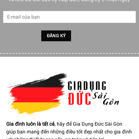
viên.
Chức năng an toàn: chức năng xay chỉ hoạt động khi
bình chứa được gắn vào.
Máy Xay Sinh Tố Mini Wmf Kult X Mix & Go bao gồm: 1
máy xay Mix & Go (10,5 x 10,5 x 40 cm, 300 W), 1 hộp
đựng / bình uống 600 ml, số hàng: 0416270011.
Gia đình luôn là tất cả
, hãy để Gia Dụng Đức Sài Gòn
giúp bạn mang đến những điều tốt đẹp nhất cho gia đình