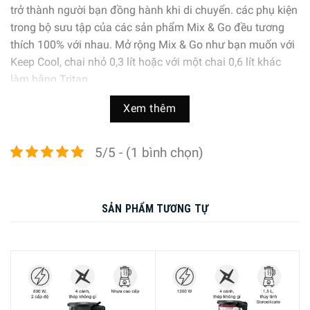
trở thành người bạn đồng hành khi di chuyển. các phụ kiện
trong bộ sưu tập của các sản phẩm Mix & Go đều tương
thích 100% với nhau. Mở rộng Mix & Go như bạn muốn với
Keep Cool, chai nhỏ 0,3 lít hoặc với một chai 0,6 lít khác
làm bằng Tritan.
Xem thêm
5/5 - (1 bình chọn)
SẢN PHẨM TƯƠNG TỰ
-