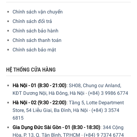
Chính sách vận chuyển
Giao hàng nhanh chóng toàn quốc
Chính sách đổi trả
Bảo hành bằng thẻ bảo hành chính hãng từ công ty
Chính sách bảo hành
Hàng đúng nguồn gốc, chính hãng, nhập khẩu Đức &
Chính sách thanh toán
EU.
Chính sách bảo mật
Xem thêm các sản phẩm khác
TẠI ĐÂY
5/5 - (1 bình chọn)
HỆ THỐNG CỬA HÀNG
Hà Nội - 01 (8:30 - 21:00)
:
SH08, Chung cư Anland,
KĐT Dương Nội, Hà Đông, Hà Nội
-
(+84) 3 9986 6774
Hà Nội - 02 (9:30 - 22:00)
:
Tầng 5, Lotte Department
Store, 54 Liễu Giai, Ba Đình, Hà Nội
-
(+84) 3 3574
6815
Gia Dụng Đức Sài Gòn - 01 (8:30 - 18:30)
:
344 Cộng
Hòa, P. 13, Q. Tân Bình, TP.HCM
-
(+84) 9 7374 6774