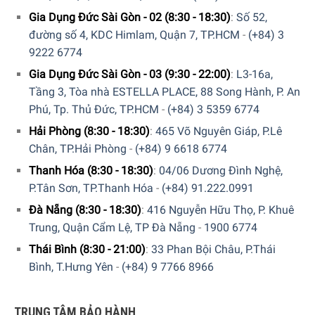
Gia Dụng Đức Sài Gòn - 02 (8:30 - 18:30)
:
Số 52,
đường số 4, KDC Himlam, Quận 7, TP.HCM
-
(+84) 3
9222 6774
Gia Dụng Đức Sài Gòn - 03 (9:30 - 22:00)
:
L3-16a,
Tầng 3, Tòa nhà ESTELLA PLACE, 88 Song Hành, P. An
Phú, Tp. Thủ Đức, TP.HCM
-
(+84) 3 5359 6774
Hải Phòng (8:30 - 18:30)
:
465 Võ Nguyên Giáp, P.Lê
Chân, TP.Hải Phòng
-
(+84) 9 6618 6774
Thanh Hóa (8:30 - 18:30)
:
04/06 Dương Đình Nghệ,
P.Tân Sơn, TP.Thanh Hóa
-
(+84) 91.222.0991
Đà Nẵng (8:30 - 18:30)
:
416 Nguyễn Hữu Thọ, P. Khuê
Trung, Quận Cẩm Lệ, TP Đà Nẵng
-
1900 6774
Thái Bình (8:30 - 21:00)
:
33 Phan Bội Châu, P.Thái
Bình, T.Hưng Yên
-
(+84) 9 7766 8966
TRUNG TÂM BẢO HÀNH