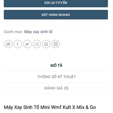
GỌI LẠI TƯ VẤN
ĐẶT HÀNG NHANH
Danh mục:
Máy xay sinh tố
MÔ TẢ
THÔNG SỐ KỸ THUẬT
ĐÁNH GIÁ (0)
Máy Xay Sinh Tố Mini Wmf Kult X Mix & Go