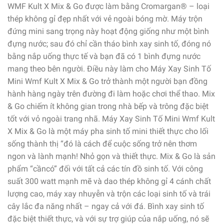
WMF Kult X Mix & Go được làm bằng Cromargan® – loại
thép không gỉ đẹp nhất với vẻ ngoài bóng mờ. Máy trộn
đứng mini sang trọng này hoạt động giống như một bình
đựng nước; sau đó chỉ cần tháo bình xay sinh tố, đóng nó
bằng nắp uống thực tế và bạn đã có 1 bình đựng nước
mang theo bên người. Điều này làm cho Máy Xay Sinh Tố
Mini Wmf Kult X Mix & Go trở thành một người bạn đồng
hành hàng ngày trên đường đi làm hoặc chơi thể thao. Mix
& Go chiếm ít không gian trong nhà bếp và trông đặc biệt
tốt với vỏ ngoài trang nhã. Máy Xay Sinh Tố Mini Wmf Kult
X Mix & Go là một máy pha sinh tố mini thiết thực cho lối
sống thành thị “đó là cách để cuộc sống trở nên thơm
ngon và lành mạnh! Nhỏ gọn và thiết thực. Mix & Go là sản
phẩm “cầncó” đối với tất cả các tín đồ sinh tố. Với công
suất 300 watt mạnh mẽ và dao thép không gỉ 4 cánh chất
lượng cao, máy xay nhuyễn và trộn các loại sinh tố và trái
cây lắc đa năng nhất – ngay cả với đá. Bình xay sinh tố
đặc biệt thiết thực, và với sự trợ giúp của nắp uống, nó sẽ