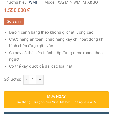
Thương hiệu:
WMF
Model:
XAYMINIWMFMIX&GO
1.550.000
₫
So sánh
Dao 4 cánh bằng thép không gỉ chất lượng cao
Chức năng an toàn: chức năng xay chỉ hoạt động khi
bình chứa được gắn vào
Ca xay có thể biến thành hộp đựng nước mang theo
người
Có thể xay được cả đá, các loại hạt
Máy Xay Sinh Tố Mini Wmf Kult X Mix & Go số lượng
Số lượng:
MUA NGAY
Trả thẳng - Trả góp qua Visa, Master - Thẻ nội địa ATM