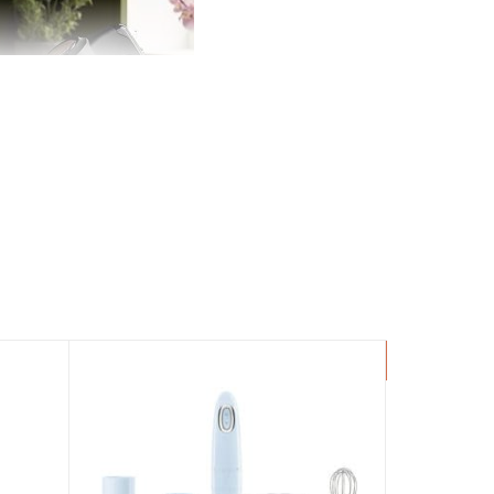
-11%
ếp hàng ngày? Máy xay mini Russell Hobbs 200W
, máy xay này cho phép bạn xay thực phẩm một
ệ sinh hàng ngày, giúp bạn tiết kiệm thời gian và