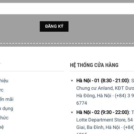
T
HỆ THỐNG CỬA HÀNG
nh để xay nhuyễn hàng loạt nguyên liệu, từ rau tươi, trái cây 
đa 18mm2. Không chạy động cơ liên tục trong hơn 1 phút, nếu k
thiệu
Hà Nội - 01 (8:30 - 21:00)
:
S
 đi.
Chung cư Anland, KĐT Dươ
ức
Hà Đông, Hà Nội
-
(+84) 3 
ến mãi
6774
n dụng
Hà Nội - 02 (9:30 - 22:00)
:
T
thức
Lotte Department Store, 54
hệ
Giai, Ba Đình, Hà Nội
-
(+84