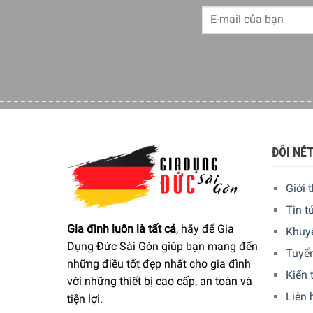
Công suất mạnh mẽ
ĐÔI NÉ
Với công suất 200W, chiếc máy xay mini này đủ mạ
Không cắt thực phẩm thành những khối lớn – tối 
Giới 
hãy tắt máy trong ít nhất 3 phút để động cơ nguội
Tin t
Gia đình luôn là tất cả
, hãy để Gia
Khuy
Dụng Đức Sài Gòn giúp bạn mang đến
Tuyể
những điều tốt đẹp nhất cho gia đình
Kiến 
với những thiết bị cao cấp, an toàn và
Liên 
tiện lợi.