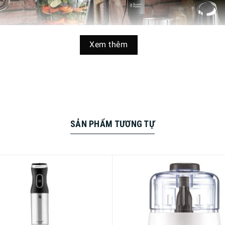
Xem thêm
SẢN PHẨM TƯƠNG TỰ
ưng đáng tin cậy để thực hiện các công việc băm xay trong b
hảo nhu cầu trên. Với công suất 200W mạnh mẽ và dung tích 1L
n của máy còn có thể tháo rời, dễ dàng và thuận tiện cho việc v