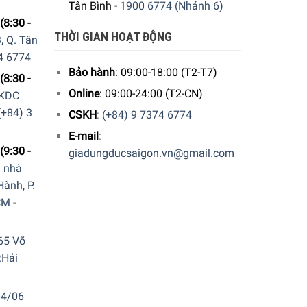
Tân Bình
-
1900 6774 (Nhánh 6)
(8:30 -
THỜI GIAN HOẠT ĐỘNG
, Q. Tân
4 6774
Bảo hành
: 09:00-18:00 (T2-T7)
(8:30 -
Online
: 09:00-24:00 (T2-CN)
 KDC
(+84) 3
CSKH
:
(+84) 9 7374 6774
E-mail
:
(9:30 -
giadungducsaigon.vn@gmail.com
a nhà
ành, P.
CM
-
65 Võ
.Hải
04/06