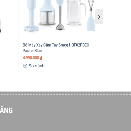
Bộ Máy Xay Cầm Tay Smeg HBF02PBEU
Máy Xay Cầm 
Pastel Blue
4
4.990.000
₫
4.990.000
₫
So sánh
So sánh
HÃNG