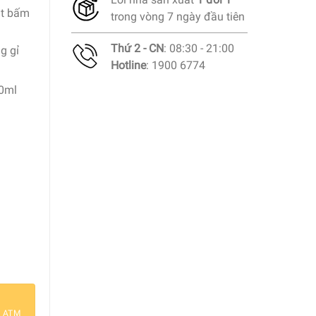
út bấm
trong vòng 7 ngày đầu tiên
Thứ 2 - CN
: 08:30 - 21:00
g gỉ
Hotline
: 1900 6774
00ml
 số lượng
a ATM