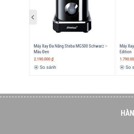
Máy Xay Đa Năng Steba MG500 Schwarz –
Máy Xay
Màu Đen
Edition
2.190.000
₫
1.790.0
So sánh
So 
HÀN