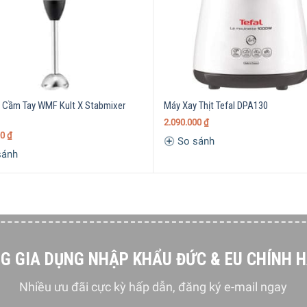
 Cầm Tay WMF Kult X Stabmixer
Máy Xay Thịt Tefal DPA130
2.090.000
₫
00
₫
So sánh
sánh
G GIA DỤNG NHẬP KHẨU ĐỨC & EU CHÍNH 
Nhiều ưu đãi cực kỳ hấp dẫn, đăng ký e-mail ngay