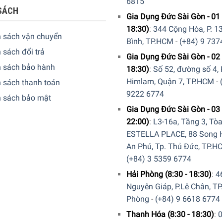
6815
SÁCH
Gia Dụng Đức Sài Gòn - 01 
18:30)
:
344 Cộng Hòa, P. 13
h sách vận chuyển
Bình, TP.HCM
-
(+84) 9 737
 sách đổi trả
Gia Dụng Đức Sài Gòn - 02 
h sách bảo hành
18:30)
:
Số 52, đường số 4,
Himlam, Quận 7, TP.HCM
-
 sách thanh toán
9222 6774
h sách bảo mật
Gia Dụng Đức Sài Gòn - 03 
22:00)
:
L3-16a, Tầng 3, Tò
ESTELLA PLACE, 88 Song H
An Phú, Tp. Thủ Đức, TP.H
(+84) 3 5359 6774
Hải Phòng (8:30 - 18:30)
:
4
Nguyên Giáp, P.Lê Chân, TP
Phòng
-
(+84) 9 6618 6774
Thanh Hóa (8:30 - 18:30)
: