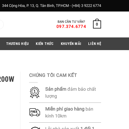
344 Cộng Hòa, P. 13, Q. Tân Bình, TP.HCM -
(+84) 3 9222 6774
BẠN CẦN TƯ VẤN?
0
097.374.6774
THƯƠNG HIỆU
KIẾN THỨC
KHUYẾN MÃI
LIÊN HỆ
CHÚNG TÔI CAM KẾT
 200W
Sản phẩm
đảm bảo chất
lượng
Miễn phí
giao hàng
bán
kính 10km
Lỗi nhà sản xuất
1 đổi 1