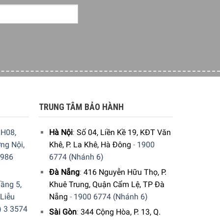
TRUNG TÂM BẢO HÀNH
cho đến hạt và gia vị một cách dễ dàng.
Lưu ý:
hông động cơ có thể bị quá nóng. Sau 1 phút,
H08,
Hà Nội
:
Số 04, Liền Kề 19, KĐT Văn
ng Nội,
Khê, P. La Khê, Hà Đông
-
1900
9986
6774 (Nhánh 6)
Đà Nẵng
:
416 Nguyễn Hữu Thọ, P.
ầng 5,
Khuê Trung, Quận Cẩm Lệ, TP Đà
 Liễu
Nẵng
-
1900 6774 (Nhánh 6)
) 3 3574
Sài Gòn
:
344 Cộng Hòa, P. 13, Q.