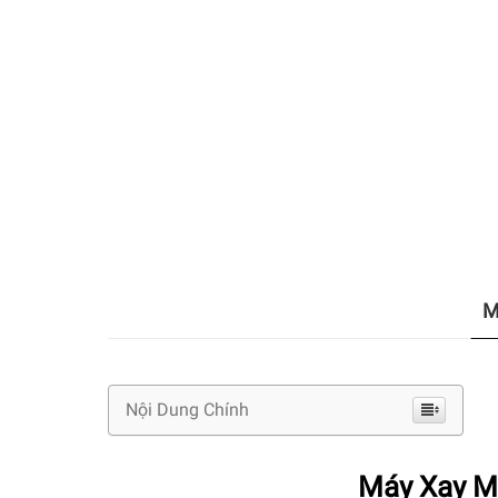
M
Nội Dung Chính
Máy Xay M