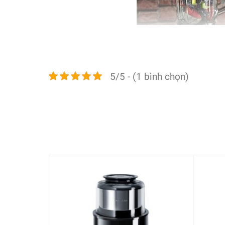
5/5 - (1 bình chọn)
Bạn đang tìm kiếm một chiếc máy xay nhỏ gọn nh
1L là một sự lựa chọn tuyệt vời, đáp ứng hoàn 
cách nhanh chóng và dễ dàng. Đặc biệt, các bộ phậ
công sức.