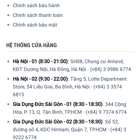
dụng, có thể được rửa trong máy rửa chén.
Chính sách bảo hành
Cối xay dung tích: 0,5 lít, làm bằng TritanTM không có
Chính sách thanh toán
BPA, lưỡi hình chữ S, có thể được rửa trong máy rửa
Chính sách bảo mật
chén (không có nắp nhựa).
Xay cầm tay: thân làm bằng inox, lưỡi dao làm bằng
HỆ THỐNG CỬA HÀNG
inox.
Tay nghiền: thân máy được làm bằng nhựa, lưỡi dao
Hà Nội - 01 (8:30 - 21:00)
:
SH08, Chung cư Anland,
được làm bằng nhựa màu xám.
KĐT Dương Nội, Hà Đông, Hà Nội
-
(+84) 3 9986 6774
Cây đánh trứng: làm bằng thép không gỉ, có thể cho vào
Hà Nội - 02 (9:30 - 22:00)
:
Tầng 5, Lotte Department
máy rửa chén (không có phần nhựa).
Store, 54 Liễu Giai, Ba Đình, Hà Nội
-
(+84) 3 3574
6815
Gia Dụng Đức Sài Gòn - 01 (8:30 - 18:30)
:
344 Cộng
Hòa, P. 13, Q. Tân Bình, TP.HCM
-
(+84) 9 7374 6774
Gia Dụng Đức Sài Gòn - 02 (8:30 - 18:30)
:
Số 52,
đường số 4, KDC Himlam, Quận 7, TP.HCM
-
(+84) 3
9222 6774