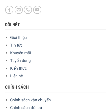
ĐÔI NÉT
Giới thiệu
Tin tức
Khuyến mãi
Tuyển dụng
Kiến thức
Liên hệ
CHÍNH SÁCH
Smeg HBF02CREU bao gồm:
Chính sách vận chuyển
Ca để trộn có nắp, dung tích 1,4 lít, có vạch chia được
làm bằng TritanTM không chứa BPA. Ca có tay cầm tiện
Chính sách đổi trả