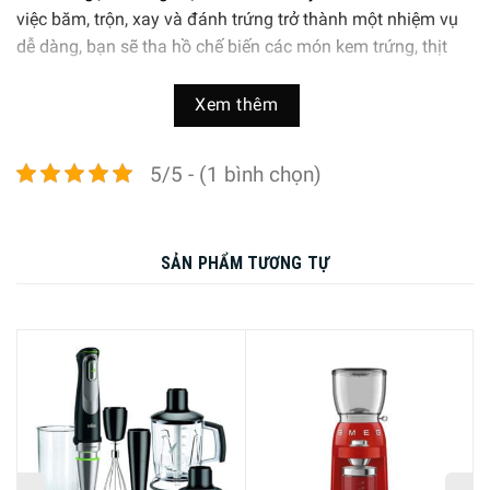
việc băm, trộn, xay và đánh trứng trở thành một nhiệm vụ
dễ dàng, bạn sẽ tha hồ chế biến các món kem trứng, thịt
xay, súp rau củ thật nhanh chóng từ sản phẩm này.
Xem thêm
5/5 - (1 bình chọn)
SẢN PHẨM TƯƠNG TỰ
-