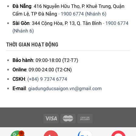
còn cồng kềnh, bạn cũng không còn mất thời gian rửa
Đà Nẵng
:
416 Nguyễn Hữu Thọ, P. Khuê Trung, Quận
cối xay nữa
Cẩm Lệ, TP Đà Nẵng
-
1900 6774 (Nhánh 6)
Động cơ mạnh mẽ lên đến 700W
Sài Gòn
:
344 Cộng Hòa, P. 13, Q. Tân Bình
-
1900 6774
Lưỡi dao máy xay cầm tay Smeg HBF02CREU được làm
(Nhánh 6)
bằng thép không gỉ và hệ thống flowlend giúp bạn xay
THỜI GIAN HOẠT ĐỘNG
nhuyễn mọi thứ tốt nhất
Dễ dàng tháo rời và vệ sinh
Bảo hành
: 09:00-18:00 (T2-T7)
Thiết kế sáng, sang trọng hiện đại, tô điểm thêm vẻ đẹp
Online
: 09:00-24:00 (T2-CN)
cho căn bếp của bạn.
CSKH
:
(+84) 9 7374 6774
E-mail
:
giadungducsaigon.vn@gmail.com
Copyright 2026 © Công ty Cổ phần Minh Housewares - ĐKKD số