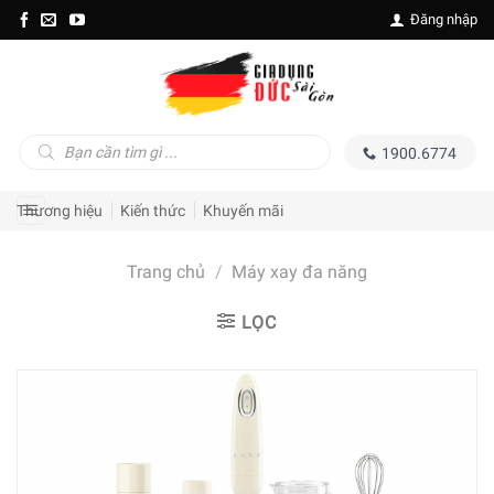
Skip
Đăng nhập
to
content
Tìm
1900.6774
kiếm
sản
phẩm
Thương hiệu
Kiến thức
Khuyến mãi
Trang chủ
/
Máy xay đa năng
LỌC