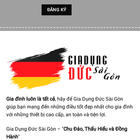
Nhiều chức năng tiện dụng trong một sản phẩm cầm tay
Chức năng chính của máy xay Smeg HBF02CREU chính là
băm, trộn, xay, đánh trứng và nhiều chức năng khác trong
một chiếc máy. Không chỉ có thế đây là công cụ giúp chế
biến các món mứt, món soup, Mayonnaise cùng nhiều món
ăn khác vô cùng tinh tế. Lưỡi dao không gỉ cao cấp, khỏe
Gia đình luôn là tất cả
, hãy để Gia Dụng Đức Sài Gòn
mạnh giúp cắt thức ăn đơn giản và hiệu quả nhất.
giúp bạn mang đến những điều tốt đẹp nhất cho gia đình
với những thiết bị cao cấp, an toàn và tiện lợi.
Gia Dụng Đức Sài Gòn – "
Chu Đáo, Thấu Hiểu và Đồng
Hành
"