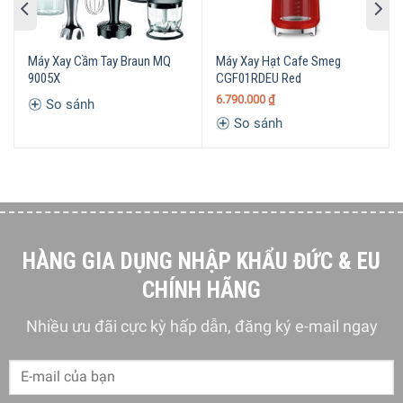
Máy Xay Cầm Tay Braun MQ
Máy Xay Hạt Cafe Smeg
9005X
CGF01RDEU Red
Xay trộn bất cứ nguyên liệu nào với chỉ một nút bấm đơn
6.790.000
₫
So sánh
giản
So sánh
Máy xay cầm tay Smeg HBF02CREU có chức năng chính là
có thể xay trộn bất cứ nguyên liệu thức ăn nào chỉ bằng
một nút bấm đơn giản. Máy có cấu trúc và thiết kế nhỏ gọn
nhưng vô cùng mạnh mẽ, kết hợp với nhiều dụng cụ đi kèm
giúp hoạt động một cách tối đa nhất.
HÀNG GIA DỤNG NHẬP KHẨU ĐỨC & EU
CHÍNH HÃNG
Nhiều ưu đãi cực kỳ hấp dẫn, đăng ký e-mail ngay