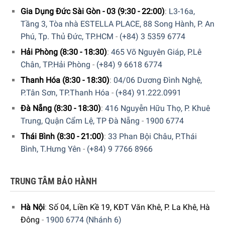
Gia Dụng Đức Sài Gòn - 03 (9:30 - 22:00)
:
L3-16a,
Tầng 3, Tòa nhà ESTELLA PLACE, 88 Song Hành, P. An
Phú, Tp. Thủ Đức, TP.HCM
-
(+84) 3 5359 6774
Hải Phòng (8:30 - 18:30)
:
465 Võ Nguyên Giáp, P.Lê
Chân, TP.Hải Phòng
-
(+84) 9 6618 6774
Thanh Hóa (8:30 - 18:30)
:
04/06 Dương Đình Nghệ,
P.Tân Sơn, TP.Thanh Hóa
-
(+84) 91.222.0991
Đà Nẵng (8:30 - 18:30)
:
416 Nguyễn Hữu Thọ, P. Khuê
Trung, Quận Cẩm Lệ, TP Đà Nẵng
-
1900 6774
Những ưu điểm của máy xay hiện đại cầm tay Smeg
Thái Bình (8:30 - 21:00)
:
33 Phan Bội Châu, P.Thái
HBF02CREU:
Bình, T.Hưng Yên
-
(+84) 9 7766 8966
Điều chỉnh tốc độ xay chỉ bằng việc quay cùng hoặc
ngược chiều kim đồng hồ
TRUNG TÂM BẢO HÀNH
Khởi động dễ dàng với 1 nút bấm, sử dụng tiện lợi với 4
dụng cụ đi kèm
Hà Nội
:
Số 04, Liền Kề 19, KĐT Văn Khê, P. La Khê, Hà
Việc xay nhuyễn hành tỏi cũng như rau củ, thịt không
Đông
-
1900 6774 (Nhánh 6)