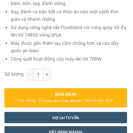
băm, trộn, xay, đánh trứng.
Xay, đánh và trộn bất cứ thức ăn nào một cách đơn
giản và nhanh chóng.
Sử dụng công nghệ cắt Flowblend với vòng quay tối đa
lên tới 14850 vòng/phút.
Máy được gắn thêm tay cầm chống trơn và các dây
quấn an toàn.
Công suất hoạt động của máy lên tới 700W.
Máy Xay Cầm Tay Smeg HBF02CREU Cream số lượng
Số lượng:
MUA NGAY
Trả thẳng - Trả góp qua Visa, Master - Thẻ nội địa ATM
GỌI LẠI TƯ VẤN
ĐẶT HÀNG NHANH