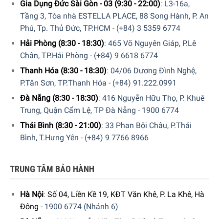
Gia Dụng Đức Sài Gòn - 03 (9:30 - 22:00)
:
L3-16a,
Tầng 3, Tòa nhà ESTELLA PLACE, 88 Song Hành, P. An
Các tính năng nổi bật
Phú, Tp. Thủ Đức, TP.HCM
-
(+84) 3 5359 6774
Động cơ êm ái, ít rung:
Hoạt động mạnh mẽ nhưng
Hải Phòng (8:30 - 18:30)
:
465 Võ Nguyên Giáp, P.Lê
giảm thiểu độ rung và tiếng ồn, mang lại trải nghiệm
Chân, TP.Hải Phòng
-
(+84) 9 6618 6774
thoải mái.
Thanh Hóa (8:30 - 18:30)
:
04/06 Dương Đình Nghệ,
Xay được nhiều loại thực phẩm:
Dễ dàng xay nhuyễn
P.Tân Sơn, TP.Thanh Hóa
-
(+84) 91.222.0991
cháo nóng, thịt, cá, rau củ, sinh tố và cả các chế phẩm
Đà Nẵng (8:30 - 18:30)
:
416 Nguyễn Hữu Thọ, P. Khuê
từ sữa.
Trung, Quận Cẩm Lệ, TP Đà Nẵng
-
1900 6774
Cối xay có nắp đậy tiện lợi:
Giúp bảo quản thực phẩm
Thái Bình (8:30 - 21:00)
:
33 Phan Bội Châu, P.Thái
tốt hơn, tránh tình trạng bắn ra ngoài khi xay.
Bình, T.Hưng Yên
-
(+84) 9 7766 8966
Chất liệu an toàn, bền bỉ:
Thân máy và cối xay bằng
nhựa cao cấp không chứa BPA, đảm bảo an toàn cho
TRUNG TÂM BẢO HÀNH
sức khỏe.
Cơ chế Click-Mechanism
: Tháo lắp nhanh gọn, tiện lợi
Hà Nội
:
Số 04, Liền Kề 19, KĐT Văn Khê, P. La Khê, Hà
khi sử dụng và vệ sinh.
Đông
-
1900 6774 (Nhánh 6)
Lưỡi dao QuattroBlade
: Siêu sắc, xay mịn hiệu quả, đảm