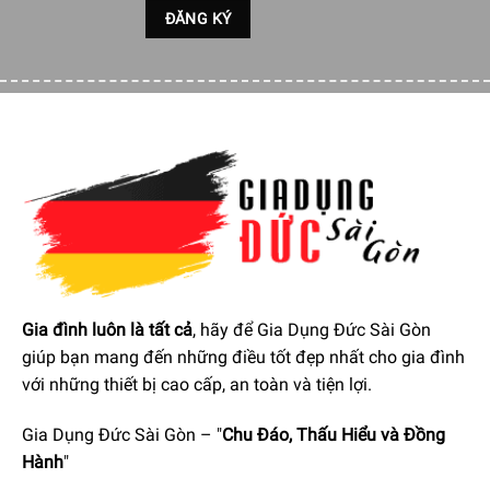
chắn
khi sử dụng. Chiều cao nhỏ gọn chỉ
39,3 cm
, giúp
máy dễ dàng cất giữ mà không chiếm nhiều không gian.
Thiết kế tay cầm
công thái học
giúp người dùng cầm nắm
thoải mái, hạn chế trơn trượt ngay cả khi tay ướt. Độ bám
chắc chắn giúp kiểm soát tốt hơn trong quá trình xay, giảm
cảm giác mỏi tay.
Máy đi kèm
cối xay, cốc đong và bộ đánh trứng
, đáp ứng
nhiều nhu cầu chế biến thực phẩm. Chất liệu nhựa cao cấp
không chứa BPA đảm bảo an toàn cho sức khỏe người
dùng.
Gia đình luôn là tất cả
, hãy để Gia Dụng Đức Sài Gòn
giúp bạn mang đến những điều tốt đẹp nhất cho gia đình
với những thiết bị cao cấp, an toàn và tiện lợi.
Gia Dụng Đức Sài Gòn – "
Chu Đáo, Thấu Hiểu và Đồng
Hành
"