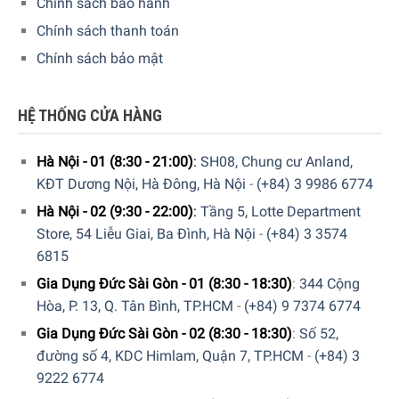
Chính sách bảo hành
Chính sách thanh toán
Chính sách bảo mật
Cấp độ xay, bảng điều khiển
Máy xay cầm tay Bosch MS6CB6157 trang bị
12 cấp độ
HỆ THỐNG CỬA HÀNG
xay
cùng
chế độ Turbo
, giúp tùy chỉnh độ nhuyễn theo nhu
cầu. Bảng điều khiển gồm
núm xoay và nút bấm
, thiết kế
Hà Nội - 01 (8:30 - 21:00)
:
SH08, Chung cư Anland,
trực quan, dễ thao tác. Nhờ đó, người dùng có thể kiểm
KĐT Dương Nội, Hà Đông, Hà Nội
-
(+84) 3 9986 6774
soát tốc độ chính xác, mang lại hiệu quả xay tối ưu.
Hà Nội - 02 (9:30 - 22:00)
:
Tầng 5, Lotte Department
Store, 54 Liễu Giai, Ba Đình, Hà Nội
-
(+84) 3 3574
6815
Gia Dụng Đức Sài Gòn - 01 (8:30 - 18:30)
:
344 Cộng
Hòa, P. 13, Q. Tân Bình, TP.HCM
-
(+84) 9 7374 6774
Gia Dụng Đức Sài Gòn - 02 (8:30 - 18:30)
:
Số 52,
đường số 4, KDC Himlam, Quận 7, TP.HCM
-
(+84) 3
9222 6774