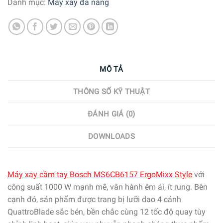
Danh mục:
Máy xay đa năng
MÔ TẢ
THÔNG SỐ KỸ THUẬT
ĐÁNH GIÁ (0)
DOWNLOADS
Máy xay cầm tay Bosch MS6CB6157 ErgoMixx Style
với
công suất 1000 W mạnh mẽ, vân hành êm ái, ít rung. Bên
cạnh đó, sản phẩm được trang bị lưỡi dao 4 cánh
QuattroBlade sắc bén, bền chắc cùng 12 tốc độ quay tùy