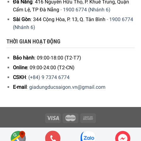
Đà Nẵng
:
416 Nguyễn Hữu Thọ, P. Khuê Trung, Quận
bảo thực phẩm nhuyễn đều.
Cẩm Lệ, TP Đà Nẵng
-
1900 6774 (Nhánh 6)
Sài Gòn
:
344 Cộng Hòa, P. 13, Q. Tân Bình
-
1900 6774
(Nhánh 6)
THỜI GIAN HOẠT ĐỘNG
Bảo hành
: 09:00-18:00 (T2-T7)
Online
: 09:00-24:00 (T2-CN)
CSKH
:
(+84) 9 7374 6774
E-mail
:
giadungducsaigon.vn@gmail.com
Dễ dàng vệ sinh
Máy xay cầm tay Bosch MS6CB6157 có
thiết kế tháo rời
tiện lợi
cùng
chất liệu cao cấp
,
chống bám bẩn
,
đảm bảo
an toàn
,
sạch sẽ
khi chế biến thực phẩm và giúp
vệ sinh
nhanh chóng
sau mỗi lần sử dụng, giúp vệ sinh nhanh
Copyright 2026 © Công ty Cổ phần Minh Housewares - ĐKKD số
chóng sau mỗi lần sử dụng. Bên cạnh đó, người dùng có