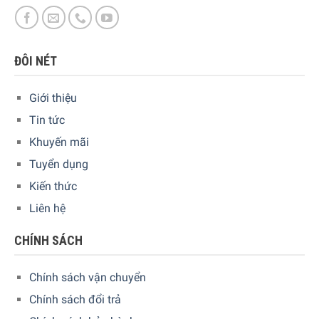
ĐÔI NÉT
Công suất hoạt động
Giới thiệu
Tin tức
Động cơ mạnh mẽ có công suất
1000 W
, dễ dàng xử lý
nhiều loại đồ ăn khác nhau như cháo, thịt cá, rau củ, sinh
Khuyến mãi
tố,… giúp tiết kiệm thời gian chế biến mà vẫn đảm bảo
chất
Tuyển dụng
lượng xay nhuyễn hoàn hảo.
Kiến thức
Liên hệ
CHÍNH SÁCH
Chính sách vận chuyển
Chính sách đổi trả