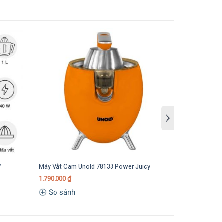
W
Máy Vắt Cam Unold 78133 Power Juicy
Máy Vắt Cam
1.790.000
₫
4.890.000
₫
So sánh
So sánh