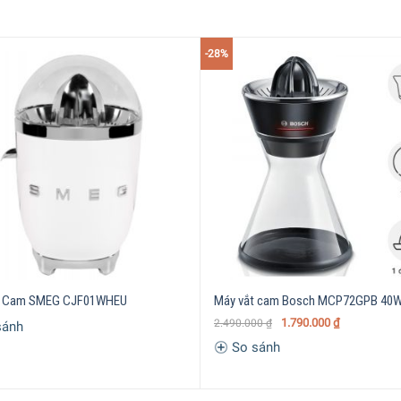
-28%
 3
t Cam SMEG CJF01WHEU
Máy vắt cam Bosch MCP72GPB 40
1.790.000
₫
2.490.000
₫
sánh
So sánh