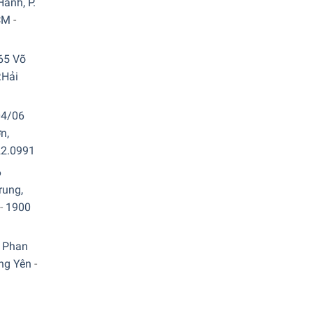
ành, P.
CM
-
65 Võ
.Hải
04/06
n,
22.0991
6
rung,
-
1900
 Phan
ưng Yên
-