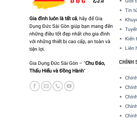
Giới 
Tin t
Gia đình luôn là tất cả
, hãy để Gia
Khuy
Dụng Đức Sài Gòn giúp bạn mang đến
Tuyể
những điều tốt đẹp nhất cho gia đình
Kiến 
với những thiết bị cao cấp, an toàn và
Liên 
tiện lợi.
CHÍNH 
Gia Dụng Đức Sài Gòn – "
Chu Đáo,
Thấu Hiểu và Đồng Hành
"
Cánh tay nhấn đòn bẩy thực tế cho năng suất 
Chín
Khởi động / dừng tự động
Chính
Động cơ êm
Chín
Chính
Hai nón ép cho các kích cỡ trái cây khác nhau
Chín
Cửa hàng nước trái cây có chức năng dừng