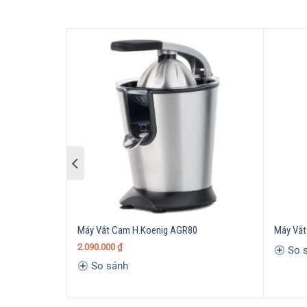
Ưu điểm nổi bật Máy Vắt Cam Steba ZP
Vỏ thép không gỉ
Máy Vắt Cam H.Koenig AGR80
Máy Vắ
2.090.000
₫
So 
So sánh