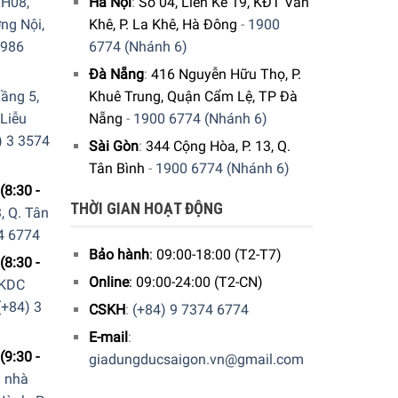
H08,
Hà Nội
:
Số 04, Liền Kề 19, KĐT Văn
ng Nội,
Khê, P. La Khê, Hà Đông
-
1900
9986
6774 (Nhánh 6)
Đà Nẵng
:
416 Nguyễn Hữu Thọ, P.
ầng 5,
Khuê Trung, Quận Cẩm Lệ, TP Đà
 Liễu
Nẵng
-
1900 6774 (Nhánh 6)
) 3 3574
Sài Gòn
:
344 Cộng Hòa, P. 13, Q.
Tân Bình
-
1900 6774 (Nhánh 6)
(8:30 -
THỜI GIAN HOẠT ĐỘNG
, Q. Tân
4 6774
Bảo hành
: 09:00-18:00 (T2-T7)
(8:30 -
Online
: 09:00-24:00 (T2-CN)
 KDC
(+84) 3
CSKH
:
(+84) 9 7374 6774
E-mail
:
(9:30 -
giadungducsaigon.vn@gmail.com
a nhà