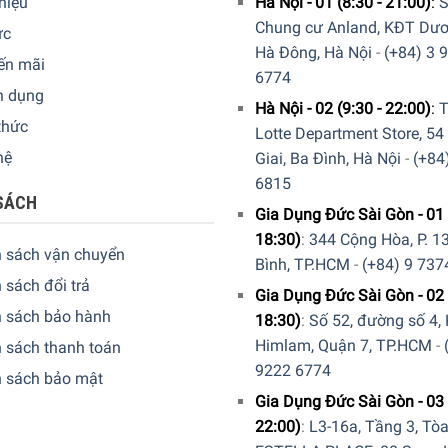
thiệu
Hà Nội - 01 (8:30 - 21:00)
:
S
Chung cư Anland, KĐT Dươ
ức
Hà Đông, Hà Nội
-
(+84) 3 
ến mãi
6774
n dụng
Hà Nội - 02 (9:30 - 22:00)
:
T
thức
Lotte Department Store, 54
hệ
Giai, Ba Đình, Hà Nội
-
(+84
6815
SÁCH
Gia Dụng Đức Sài Gòn - 01 
18:30)
:
344 Cộng Hòa, P. 13
nước ép tối ưu
h sách vận chuyển
Bình, TP.HCM
-
(+84) 9 737
 sách đổi trả
Gia Dụng Đức Sài Gòn - 02 
h sách bảo hành
18:30)
:
Số 52, đường số 4,
Himlam, Quận 7, TP.HCM
-
 sách thanh toán
9222 6774
h sách bảo mật
Gia Dụng Đức Sài Gòn - 03 
22:00)
:
L3-16a, Tầng 3, Tò