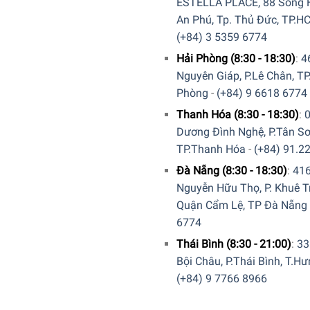
ESTELLA PLACE, 88 Song H
An Phú, Tp. Thủ Đức, TP.H
(+84) 3 5359 6774
Hải Phòng (8:30 - 18:30)
:
4
Nguyên Giáp, P.Lê Chân, TP
Phòng
-
(+84) 9 6618 6774
Thanh Hóa (8:30 - 18:30)
:
Dương Đình Nghệ, P.Tân Sơ
TP.Thanh Hóa
-
(+84) 91.2
Đà Nẵng (8:30 - 18:30)
:
41
Nguyễn Hữu Thọ, P. Khuê T
Quận Cẩm Lệ, TP Đà Nẵng
6774
Thái Bình (8:30 - 21:00)
:
33
Bội Châu, P.Thái Bình, T.H
(+84) 9 7766 8966