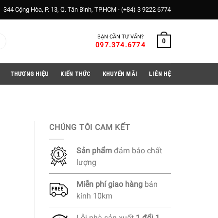
344 Cộng Hòa, P. 13, Q. Tân Bình, TP.HCM -
(+84) 3 9222 6774
BẠN CẦN TƯ VẤN?
0
097.374.6774
THƯƠNG HIỆU
KIẾN THỨC
KHUYẾN MÃI
LIÊN HỆ
CHÚNG TÔI CAM KẾT
Sản phẩm
đảm bảo chất
lượng
Miễn phí
giao hàng
bán
kính 10km
Lỗi nhà sản xuất
1 đổi 1