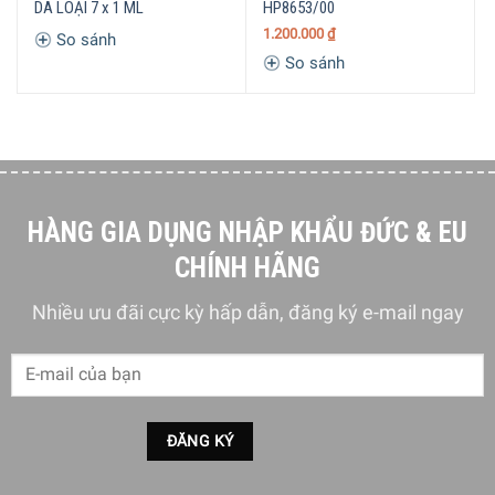
DA LOẠI 7 x 1 ML
HP8653/00
1.200.000
₫
So sánh
So sánh
HÀNG GIA DỤNG NHẬP KHẨU ĐỨC & EU
CHÍNH HÃNG
Nhiều ưu đãi cực kỳ hấp dẫn, đăng ký e-mail ngay
Sấy mát giữ kiểu tóc của bạn
Là một chức năng cần phải có cho nhà tạo kiểu tóc chuyên
nghiệp. Nút sấy mát máy sấy tóc Philips HP8233/00 cung
cấp luồng khí lạnh. Chức năng này được sử dụng sau khi