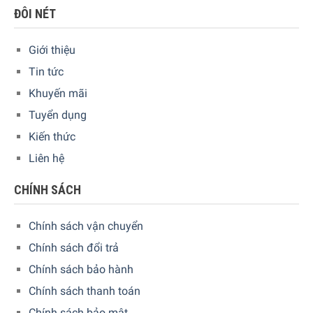
ĐÔI NÉT
Giới thiệu
Móc treo siêu tiện lợi
Tin tức
Móc cao su tại phần đế của tay cầm máy sấy tóc Philips
Khuyến mãi
HP8233/00 cung cấp một lựa chọn lưu trữ khác, đặc biệt
Tuyển dụng
thuận tiện khi sử dụng tại nhà hoặc tại khách sạn.
Kiến thức
Liên hệ
CHÍNH SÁCH
Chính sách vận chuyển
Chính sách đổi trả
Chính sách bảo hành
Chính sách thanh toán
Chính sách bảo mật