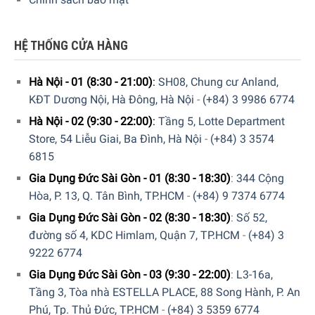
HỆ THỐNG CỬA HÀNG
Hà Nội - 01 (8:30 - 21:00)
:
SH08, Chung cư Anland,
KĐT Dương Nội, Hà Đông, Hà Nội
-
(+84) 3 9986 6774
Hà Nội - 02 (9:30 - 22:00)
:
Tầng 5, Lotte Department
Store, 54 Liễu Giai, Ba Đình, Hà Nội
-
(+84) 3 3574
6815
Bộ lọc hút khí có thể tháo rời giúp vệ sinh máy nhanh và dễ
Gia Dụng Đức Sài Gòn - 01 (8:30 - 18:30)
:
344 Cộng
dàng
Hòa, P. 13, Q. Tân Bình, TP.HCM
-
(+84) 9 7374 6774
Bộ lọc hút khí có thể tháo rời của máy sấy tóc Philips
Gia Dụng Đức Sài Gòn - 02 (8:30 - 18:30)
:
Số 52,
HP8233/00 giúp bạn bảo trì dễ dàng. Chỉ cần bấm tắt để
đường số 4, KDC Himlam, Quận 7, TP.HCM
-
(+84) 3
vệ sinh máy. Vệ sinh máy thường xuyên sẽ ngăn được việc
9222 6774
tích tụ bụi bẩn và tóc có thể ảnh hưởng đến hiệu suất sấy
Gia Dụng Đức Sài Gòn - 03 (9:30 - 22:00)
:
L3-16a,
khô.
Tầng 3, Tòa nhà ESTELLA PLACE, 88 Song Hành, P. An
Phú, Tp. Thủ Đức, TP.HCM
-
(+84) 3 5359 6774