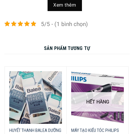
Xem thêm
Chăm sóc tốt hơn với thành phần gốm, cung cấp nhiệt
hồng ngoại xa
5/5 - (1 bình chọn)
Thành phần gốm phát ra nhiệt hồng ngoại xa, có hơi nóng
hơi nhẹ nhàng giúp sấy khô tóc ở giữa và bảo vệ tóc không
bị sấy quá mức, nhưng không làm ảnh hưởng đến tốc độ
SẢN PHẨM TƯƠNG TỰ
và hiệu quả.
HẾT HÀNG
HUYẾT THANH BALEA DƯỠNG
MÁY TẠO KIỂU TÓC PHILIPS