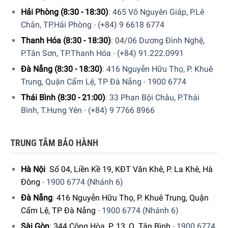
Hải Phòng (8:30 - 18:30)
:
465 Võ Nguyên Giáp, P.Lê
Chân, TP.Hải Phòng
-
(+84) 9 6618 6774
Thanh Hóa (8:30 - 18:30)
:
04/06 Dương Đình Nghệ,
P.Tân Sơn, TP.Thanh Hóa
-
(+84) 91.222.0991
Đà Nẵng (8:30 - 18:30)
:
416 Nguyễn Hữu Thọ, P. Khuê
Trung, Quận Cẩm Lệ, TP Đà Nẵng
-
1900 6774
Thái Bình (8:30 - 21:00)
:
33 Phan Bội Châu, P.Thái
Bình, T.Hưng Yên
-
(+84) 9 7766 8966
TRUNG TÂM BẢO HÀNH
Hà Nội
:
Số 04, Liền Kề 19, KĐT Văn Khê, P. La Khê, Hà
Đông
-
1900 6774 (Nhánh 6)
Đà Nẵng
:
416 Nguyễn Hữu Thọ, P. Khuê Trung, Quận
Cẩm Lệ, TP Đà Nẵng
-
1900 6774 (Nhánh 6)
Sài Gòn
:
344 Cộng Hòa, P. 13, Q. Tân Bình
-
1900 6774