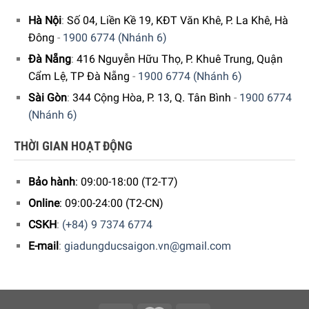
Miele.
Hà Nội
:
Số 04, Liền Kề 19, KĐT Văn Khê, P. La Khê, Hà
Đông
-
1900 6774 (Nhánh 6)
Đà Nẵng
:
416 Nguyễn Hữu Thọ, P. Khuê Trung, Quận
Cẩm Lệ, TP Đà Nẵng
-
1900 6774 (Nhánh 6)
Sài Gòn
:
344 Cộng Hòa, P. 13, Q. Tân Bình
-
1900 6774
(Nhánh 6)
THỜI GIAN HOẠT ĐỘNG
Bảo hành
: 09:00-18:00 (T2-T7)
Online
: 09:00-24:00 (T2-CN)
CSKH
:
(+84) 9 7374 6774
E-mail
:
giadungducsaigon.vn@gmail.com