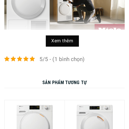
Xem thêm
Máy Sấy Quần Áo Heat Pump Miele TCC570WP EcoSpeed giải
pháp giúp quần áo luôn khô ráo khi bạn cần
5/5 - (1 bình chọn)
Đã được thử nghiệm cho tuổi thọ tương đương 20 năm
Miele TCC570WP EcoSpeed thuộc dòng máy sấy T1. Trong
SẢN PHẨM TƯƠNG TỰ
giai đoạn phát triển của dòng máy sấy T1, Miele đã thử
nghiệm các mẫu và thành phần cốt lõi với 5.000 chu kỳ
sấy (= 5 chu kỳ sấy mỗi tuần trong 50 tuần mỗi năm) trong
các chương trình khác nhau. Trong khi một số động cơ ô tô
được kiểm tra trong 3.000 giờ, chúng tôi kiểm tra hiệu suất
ổn định trong tối đa 10.000 giờ. Ngày và đêm. Toàn diện
và chính xác. Để đảm bảo cho bạn kết quả xuất sắc, năm