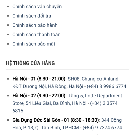
hoạt ngay cả sau khi chương trình đã bắt đầu và điều đó
Chính sách vận chuyển
được thực hiện cho đến trước khi kết thúc chương trình
Chính sách đổi trả
một thời gian ngắn. Thao tác cực kỳ dễ dàng bằng cách
Chính sách bảo hành
nhấn nút “Bắt đầu / Thêm đồ giặt” và chương trình dừng
lại.
Chính sách thanh toán
Chính sách bảo mật
HỆ THỐNG CỬA HÀNG
Hà Nội - 01 (8:30 - 21:00)
:
SH08, Chung cư Anland,
KĐT Dương Nội, Hà Đông, Hà Nội
-
(+84) 3 9986 6774
Hà Nội - 02 (9:30 - 22:00)
:
Tầng 5, Lotte Department
Store, 54 Liễu Giai, Ba Đình, Hà Nội
-
(+84) 3 3574
6815
Gia Dụng Đức Sài Gòn - 01 (8:30 - 18:30)
:
344 Cộng
Hòa, P. 13, Q. Tân Bình, TP.HCM
-
(+84) 9 7374 6774