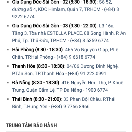
Gia Dụng Đức Sài Gòn - 02 (8:30 - 18:30)
:
Số 52,
đường số 4, KDC Himlam, Quận 7, TP.HCM
-
(+84) 3
9222 6774
Gia Dụng Đức Sài Gòn - 03 (9:30 - 22:00)
:
L3-16a,
Tầng 3, Tòa nhà ESTELLA PLACE, 88 Song Hành, P. An
Máy Sấy Quần Áo Heat Pump Miele TCC570WP EcoSpeed cho
Phú, Tp. Thủ Đức, TP.HCM
-
(+84) 3 5359 6774
phép bổ sung quần áo dễ dàng trong quá trình sấy
Hải Phòng (8:30 - 18:30)
:
465 Võ Nguyên Giáp, P.Lê
Chân, TP.Hải Phòng
-
(+84) 9 6618 6774
Kết nối thông minh với Miele@home
Thanh Hóa (8:30 - 18:30)
:
04/06 Dương Đình Nghệ,
Với hệ thống Miele@home, bạn có thể khai thác triệt để
P.Tân Sơn, TP.Thanh Hóa
-
(+84) 91.222.0991
tiềm năng của các thiết bị Miele và làm cho cuộc sống
Đà Nẵng (8:30 - 18:30)
:
416 Nguyễn Hữu Thọ, P. Khuê
hàng ngày của bạn trở nên thông minh hơn. Máy sấy quần
Trung, Quận Cẩm Lệ, TP Đà Nẵng
-
1900 6774
áo Miele TCC570WP EcoSpeed có thể được nối mạng một
Thái Bình (8:30 - 21:00)
:
33 Phan Bội Châu, P.Thái
cách thuận tiện và an toàn. Thao tác rất dễ dàng, thông
Bình, T.Hưng Yên
-
(+84) 9 7766 8966
qua điều khiển bằng giọng nói hay thông qua tích hợp vào
các giải pháp nhà thông minh hiện có. Kết nối mạng diễn
ra thông qua bộ định tuyến WiFi gia đình và đám mây
TRUNG TÂM BẢO HÀNH