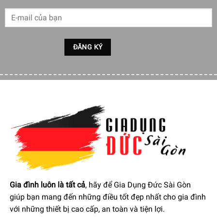
Máy Sấy Quần Áo Heat Pump Miele TCC570WP EcoSpeed đã
được thử nghiệm trong thời gian dài phát triển sản phẩm
Trang bị hệ thống ống thoát nước ngưng tụ
Máy sấy quần áo Heat Pump Miele TCC570WP EcoSpeed
có hệ thống thoát nước ngưng tụ tích hợp với cuộn vòi.
Điều này cho phép nước ngưng tụ được chảy trực tiếp vào
bồn rửa hoặc vào xi phông giúp bạn tiết kiệm thời gian,
giảm thiểu những rắc rối khi làm sạch bình chứa nước
ngưng tụ.
Gia đình luôn là tất cả
, hãy để Gia Dụng Đức Sài Gòn
giúp bạn mang đến những điều tốt đẹp nhất cho gia đình
với những thiết bị cao cấp, an toàn và tiện lợi.