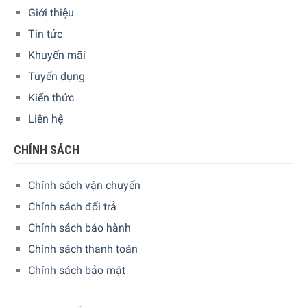
Giới thiệu
Máy hoạt động dựa trên
công nghệ sấy bơm nhiệt
tiên tiến,
sử dụng luồng khí nóng tuần hoàn khép kín giúp
tiết kiệm
Tin tức
năng lượng
và
bảo vệ sợi vải
tối ưu. Nhiệt độ sấy luôn
Khuyến mãi
được duy trì ở mức ổn định, không quá cao nên quần áo
Tuyển dụng
không bị co rút hay hư hại. Với
công suất 625 W
, máy vẫn
Kiến thức
đảm bảo hiệu quả sấy khô nhanh, đồng thời giảm đáng kể
lượng điện tiêu thụ so với các dòng máy sấy truyền thống.
Liên hệ
CHÍNH SÁCH
Chính sách vận chuyển
Chính sách đổi trả
Chính sách bảo hành
Chính sách thanh toán
Chính sách bảo mật