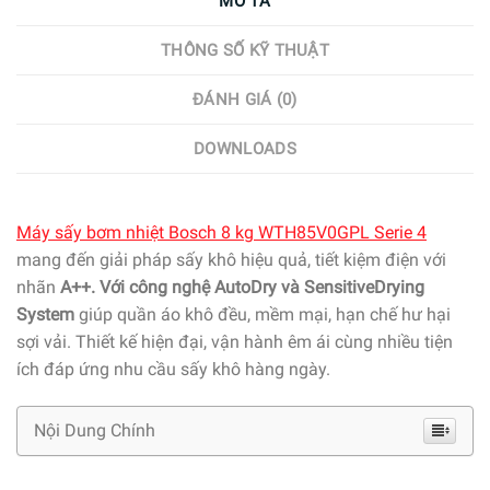
MÔ TẢ
THÔNG SỐ KỸ THUẬT
ĐÁNH GIÁ (0)
DOWNLOADS
Máy sấy bơm nhiệt Bosch 8 kg WTH85V0GPL Serie 4
mang đến giải pháp sấy khô hiệu quả, tiết kiệm điện với
nhãn
A++. Với công nghệ AutoDry và SensitiveDrying
System
giúp quần áo khô đều, mềm mại, hạn chế hư hại
sợi vải. Thiết kế hiện đại, vận hành êm ái cùng nhiều tiện
ích đáp ứng nhu cầu sấy khô hàng ngày.
Nội Dung Chính