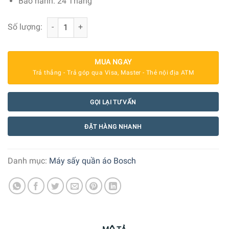
Bảo hành: 24 Tháng
Máy sấy bơm nhiệt Bosch 8 kg WTH85V0GPL Serie 4 số l
Số lượng:
MUA NGAY
Trả thẳng - Trả góp qua Visa, Master - Thẻ nội địa ATM
GỌI LẠI TƯ VẤN
ĐẶT HÀNG NHANH
Danh mục:
Máy sấy quần áo Bosch