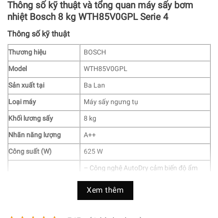
Thông số kỹ thuật và tổng quan máy sấy bơm
nhiệt Bosch 8 kg WTH85V0GPL Serie 4
Thông số kỹ thuật
Thương hiệu
BOSCH
Model
WTH85V0GPL
Sản xuất tại
Ba Lan
Loại máy
Máy sấy ngưng tụ
Khối lương sấy
8 kg
Nhãn năng lượng
A++
Công suất (W)
625 W
– Công nghệ AutoDry cảm biến độ ẩm
hạn chế sấy khô quá mức
Công nghệ sấy
– Hệ thông sấy khô nhẹ nhàng hạn chế
Xem thêm
co rút vải SensitiveDrying System
– Bộ lọc sơ vải EasyClean