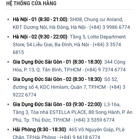
HỆ THỐNG CỬA HÀNG
Khối lượng sấy và chương trình hoạt động
Với
khối lượng sấy 8 kg
, máy đáp ứng tốt nhu cầu của gia
Hà Nội - 01 (8:30 - 21:00)
:
SH08, Chung cư Anland,
đình 3–5 người, xử lý hiệu quả cả quần áo hàng ngày lẫn
KĐT Dương Nội, Hà Đông, Hà Nội
-
(+84) 3 9986 6774
đồ dày, cồng kềnh. Dung tích này cho phép sấy nhiều quần
Hà Nội - 02 (9:30 - 22:00)
:
Tầng 5, Lotte Department
áo cùng lúc, tiết kiệm thời gian và điện năng. Máy còn
Store, 54 Liễu Giai, Ba Đình, Hà Nội
-
(+84) 3 3574
được trang bị 8
chương trình sấy chuyên biệt
, đáp ứng
6815
từng loại vải và nhu cầu sử dụng khác nhau như sau:
Gia Dụng Đức Sài Gòn - 01 (8:30 - 18:30)
:
344 Cộng
Hòa, P. 13, Q. Tân Bình, TP.HCM
-
(+84) 9 7374 6774
Sấy đồ bông (Cotton):
Sấy khô hiệu quả cho quần áo và
đồ dùng bằng vải bông, phù hợp cho cả khối lượng lớn.
Gia Dụng Đức Sài Gòn - 02 (8:30 - 18:30)
:
Số 52,
đường số 4, KDC Himlam, Quận 7, TP.HCM
-
(+84) 3
Sấy vải tổng hợp (Mixed Load):
Dành cho quần áo làm
9222 6774
từ sợi tổng hợp, đảm bảo khô đều và không hư hại chất
Gia Dụng Đức Sài Gòn - 03 (9:30 - 22:00)
:
L3-16a,
liệu.
Tầng 3, Tòa nhà ESTELLA PLACE, 88 Song Hành, P. An
Sấy đồ hỗn hợp (Mix):
Sấy chung nhiều loại vải khác
Phú, Tp. Thủ Đức, TP.HCM
-
(+84) 3 5359 6774
nhau trong cùng một mẻ, tiết kiệm thời gian.
Hải Phòng (8:30 - 18:30)
:
465 Võ Nguyên Giáp, P.Lê
Sấy đồ lông vũ/đồ mỏng (Delicates):
Chế độ nhẹ nhàng
Chân, TP.Hải Phòng
-
(+84) 9 6618 6774