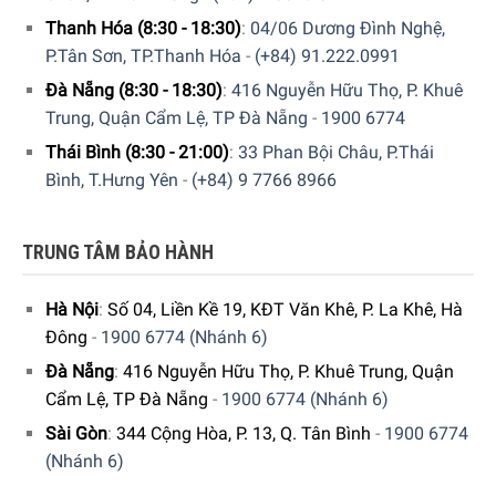
cho đồ mỏng hoặc chứa lông vũ, tránh co rút và hư sợi
Thanh Hóa (8:30 - 18:30)
:
04/06 Dương Đình Nghệ,
vải.
P.Tân Sơn, TP.Thanh Hóa
-
(+84) 91.222.0991
Sấy đồ thể thao (Sportswear):
Tối ưu cho quần áo thể
Đà Nẵng (8:30 - 18:30)
:
416 Nguyễn Hữu Thọ, P. Khuê
thao với chất liệu co giãn, giữ form dáng tốt.
Trung, Quận Cẩm Lệ, TP Đà Nẵng
-
1900 6774
Sấy áo sơ mi (Shirts):
Giảm nhăn và giữ dáng áo sơ mi,
Thái Bình (8:30 - 21:00)
:
33 Phan Bội Châu, P.Thái
giúp dễ ủi hơn.
Bình, T.Hưng Yên
-
(+84) 9 7766 8966
Sấy nhanh 40 phút (Super Quick 40’):
Sấy nhanh trong
thời gian ngắn, thích hợp cho lượng quần áo ít hoặc cần
TRUNG TÂM BẢO HÀNH
gấp.
Sấy khăn tắm (Towels):
Làm khô nhanh và giữ độ mềm
Hà Nội
:
Số 04, Liền Kề 19, KĐT Văn Khê, P. La Khê, Hà
mại cho khăn tắm dày.
Đông
-
1900 6774 (Nhánh 6)
Đà Nẵng
:
416 Nguyễn Hữu Thọ, P. Khuê Trung, Quận
Cẩm Lệ, TP Đà Nẵng
-
1900 6774 (Nhánh 6)
Sài Gòn
:
344 Cộng Hòa, P. 13, Q. Tân Bình
-
1900 6774
(Nhánh 6)