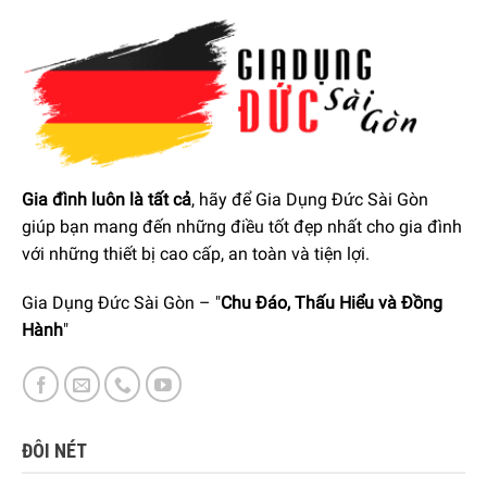
Thông số lắp đặt
Dưới đây là các thông số lắp đặt của máy sấy bơm nhiệt
Bosch 8 kg WTH85V0GPL Serie 4, được nhà sản xuất
khuyến nghị nhằm đảm bảo thiết bị hoạt động
hiệu quả
và
bền bỉ
trong suốt quá trình sử dụng.
Gia đình luôn là tất cả
, hãy để Gia Dụng Đức Sài Gòn
giúp bạn mang đến những điều tốt đẹp nhất cho gia đình
với những thiết bị cao cấp, an toàn và tiện lợi.
Gia Dụng Đức Sài Gòn – "
Chu Đáo, Thấu Hiểu và Đồng
Hành
"
ĐÔI NÉT
Đặc điểm và cơ chế sấy