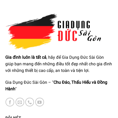
Gia đình luôn là tất cả
, hãy để Gia Dụng Đức Sài Gòn
giúp bạn mang đến những điều tốt đẹp nhất cho gia đình
Máy Rửa Chén Miele G 7310 SCU AutoDos được trang bị khả
với những thiết bị cao cấp, an toàn và tiện lợi.
năng kết nối không dây
Gia Dụng Đức Sài Gòn – "
Chu Đáo, Thấu Hiểu và Đồng
Thiết kế giỏ thông minh phù hợp cho tất cả các loại chén
Hành
"
dĩa hay ly cốc
Máy Rửa Chén Miele G 7310 SCU AutoDos với tay cầm của
giỏ có thể được kéo ra một cách an toàn – thuận tiện từ
mọi góc độ. Chén dĩa hay ly cốc đều được giữ chắc chắn