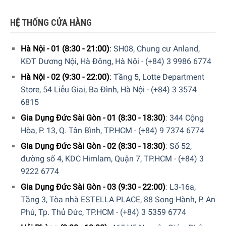
HỆ THỐNG CỬA HÀNG
Hà Nội - 01 (8:30 - 21:00)
:
SH08, Chung cư Anland,
KĐT Dương Nội, Hà Đông, Hà Nội
-
(+84) 3 9986 6774
Hà Nội - 02 (9:30 - 22:00)
:
Tầng 5, Lotte Department
Máy Rửa Chén Miele G 7310 SCU AutoDos với hệ thống giỏ
Store, 54 Liễu Giai, Ba Đình, Hà Nội
-
(+84) 3 3574
cực kỳ linh hoạt
6815
Gia Dụng Đức Sài Gòn - 01 (8:30 - 18:30)
:
344 Cộng
Ngăn kéo linh hoạt 3D MultiFlex
Hòa, P. 13, Q. Tân Bình, TP.HCM
-
(+84) 9 7374 6774
Ngoài hệ thống các giỏ linh hoạt Máy Rửa Chén Miele G
Gia Dụng Đức Sài Gòn - 02 (8:30 - 18:30)
:
Số 52,
7310 SCU AutoDos còn được trang bị khay trên cùng với
đường số 4, KDC Himlam, Quận 7, TP.HCM
-
(+84) 3
thiết kế cho phép thay đổi linh hoạt để tăng không gian
9222 6774
cho các vật dụng có kích thước khác nhau.
Gia Dụng Đức Sài Gòn - 03 (9:30 - 22:00)
:
L3-16a,
Tầng 3, Tòa nhà ESTELLA PLACE, 88 Song Hành, P. An
Phú, Tp. Thủ Đức, TP.HCM
-
(+84) 3 5359 6774