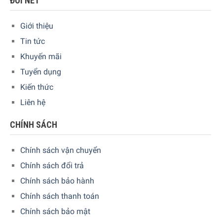
ĐÔI NÉT
trên giá đựng ly cốc FlexCare. Bạn có thể sắp xếp chén dĩa
một cách tối ưu. Và bạn lo lắng về những ly rượu thân dài
Giới thiệu
và dễ vỡ sao?. Chúng sẽ được giữ nhẹ nhàng và an toàn
Tin tức
trong giá đựng ly cốc FlexCare bằng miếng đệm silicon
Khuyến mãi
mềm.
Tuyển dụng
Kiến thức
Liên hệ
CHÍNH SÁCH
Chính sách vận chuyển
Chính sách đổi trả
Chính sách bảo hành
Chính sách thanh toán
Chính sách bảo mật