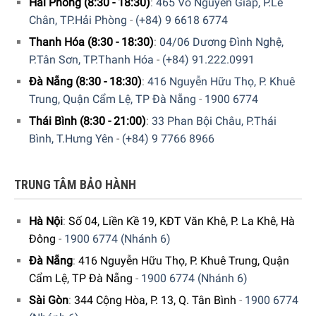
Hải Phòng (8:30 - 18:30)
:
465 Võ Nguyên Giáp, P.Lê
Chân, TP.Hải Phòng
-
(+84) 9 6618 6774
Thanh Hóa (8:30 - 18:30)
:
04/06 Dương Đình Nghệ,
P.Tân Sơn, TP.Thanh Hóa
-
(+84) 91.222.0991
Đà Nẵng (8:30 - 18:30)
:
416 Nguyễn Hữu Thọ, P. Khuê
Trung, Quận Cẩm Lệ, TP Đà Nẵng
-
1900 6774
Thái Bình (8:30 - 21:00)
:
33 Phan Bội Châu, P.Thái
Bình, T.Hưng Yên
-
(+84) 9 7766 8966
TRUNG TÂM BẢO HÀNH
Máy Rửa Chén Miele G 7310 SCU AutoDos với hệ thống giỏ
cực kỳ linh hoạt
Hà Nội
:
Số 04, Liền Kề 19, KĐT Văn Khê, P. La Khê, Hà
Đông
-
1900 6774 (Nhánh 6)
QuickPowerWash – Chế độ rửa nhanh
Đà Nẵng
:
416 Nguyễn Hữu Thọ, P. Khuê Trung, Quận
Máy Rửa Chén Miele G 7310 SCU AutoDos giúp làm sạch
Cẩm Lệ, TP Đà Nẵng
-
1900 6774 (Nhánh 6)
chén dĩa trong vòng chưa đầy một giờ. Một sự kết hợp
Sài Gòn
:
344 Cộng Hòa, P. 13, Q. Tân Bình
-
1900 6774
không thể đánh bại: chương trình QuickPowerWash và