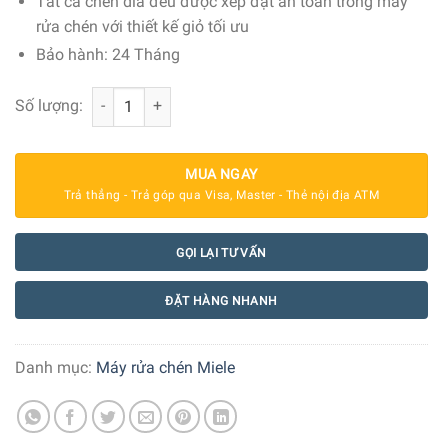
Tất cả chén dĩa đều được xếp đặt an toàn trong máy
rửa chén với thiết kế giỏ tối ưu
Bảo hành: 24 Tháng
Máy Rửa Chén Miele G 7310 SCU AutoDos số lượng
Số lượng:
MUA NGAY
Trả thẳng - Trả góp qua Visa, Master - Thẻ nội địa ATM
GỌI LẠI TƯ VẤN
ĐẶT HÀNG NHANH
Danh mục:
Máy rửa chén Miele