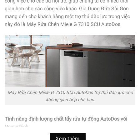
công việc cho các bà nội trợ, giúp chúng ta có nhiều thời
gian hơn cho các công việc khác. Gia Dụng Đức Sài Gòn
mang đến cho khách hàng một trợ thủ đắc lực trong việc
này đó là Máy Rửa Chén Miele G 7310 SCU AutoDos.
Máy Rửa Chén Miele G 7310 SCU AutoDos trợ thủ đắc lực cho
không gian bếp nhà bạn
Tính năng định lượng chất tẩy rửa tự động AutoDos với
PowerDisk
Máy Rửa Chén Miele G 7310 SCU AutoDos được trang bị
Xem thêm