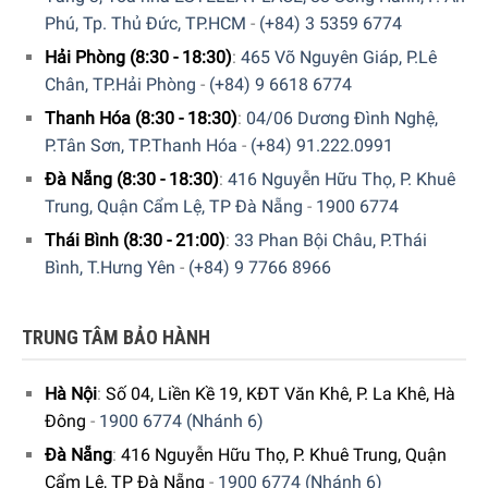
Phú, Tp. Thủ Đức, TP.HCM
-
(+84) 3 5359 6774
Hải Phòng (8:30 - 18:30)
:
465 Võ Nguyên Giáp, P.Lê
Chân, TP.Hải Phòng
-
(+84) 9 6618 6774
Thanh Hóa (8:30 - 18:30)
:
04/06 Dương Đình Nghệ,
P.Tân Sơn, TP.Thanh Hóa
-
(+84) 91.222.0991
Đà Nẵng (8:30 - 18:30)
:
416 Nguyễn Hữu Thọ, P. Khuê
Trung, Quận Cẩm Lệ, TP Đà Nẵng
-
1900 6774
Thái Bình (8:30 - 21:00)
:
33 Phan Bội Châu, P.Thái
Bình, T.Hưng Yên
-
(+84) 9 7766 8966
TRUNG TÂM BẢO HÀNH
Máy Rửa Chén Bán Âm Smeg PL252CSDE được trang bị hệ
Hà Nội
:
Số 04, Liền Kề 19, KĐT Văn Khê, P. La Khê, Hà
thống giàn rửa linh hoạt
Đông
-
1900 6774 (Nhánh 6)
Đà Nẵng
:
416 Nguyễn Hữu Thọ, P. Khuê Trung, Quận
Công Nghệ Rửa Trên Máy Rửa Chén Bán Âm Smeg
Cẩm Lệ, TP Đà Nẵng
-
1900 6774 (Nhánh 6)