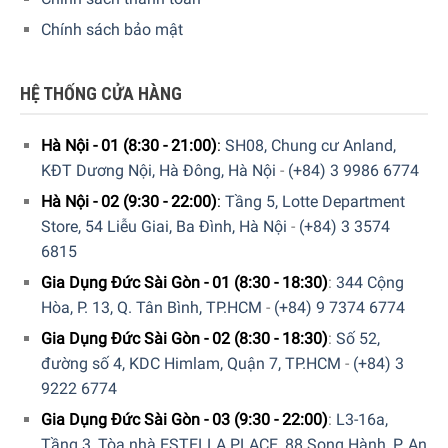
Chính sách bảo mật
Giàn Rửa Của Máy Rửa Chén Bán Âm Smeg
PL252CSDE
HỆ THỐNG CỬA HÀNG
Với thiết kế 2 giàn rửa phù hợp với kích thước đĩa lớn lên
đến 25cm ở giỏ trên và 30cm ở giỏ dưới. Các giỏ rửa
Hà Nội - 01 (8:30 - 21:00)
:
SH08, Chung cư Anland,
được thiết kế linh hoạt cho việc điều chỉnh độ cao 3 cấp
KĐT Dương Nội, Hà Đông, Hà Nội
-
(+84) 3 9986 6774
độ ở giỏ trên cùng các giá đỡ đĩa có thể gập lại mang
Hà Nội - 02 (9:30 - 22:00)
:
Tầng 5, Lotte Department
đến sự tiện lợi cho quá trình sử dụng.
Store, 54 Liễu Giai, Ba Đình, Hà Nội
-
(+84) 3 3574
EasyGlide: Hệ thống EasyGlide tiện lợi để dễ dàng dỡ
6815
thiết bị, cho phép linh hoạt tối đa khi sử dụng.
Gia Dụng Đức Sài Gòn - 01 (8:30 - 18:30)
:
344 Cộng
Hệ thống chống nhỏ giọt: hệ thống giỏ được thiết kế đặc
Hòa, P. 13, Q. Tân Bình, TP.HCM
-
(+84) 9 7374 6774
biệt để chống nhỏ giọt, giúp cải thiện quá trình làm khô.
Gia Dụng Đức Sài Gòn - 02 (8:30 - 18:30)
:
Số 52,
đường số 4, KDC Himlam, Quận 7, TP.HCM
-
(+84) 3
9222 6774
Gia Dụng Đức Sài Gòn - 03 (9:30 - 22:00)
:
L3-16a,
Tầng 3, Tòa nhà ESTELLA PLACE, 88 Song Hành, P. An