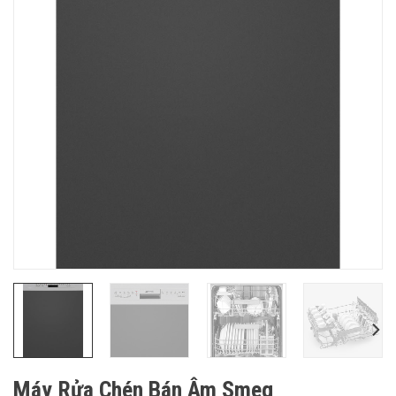
Máy Rửa Chén Bán Âm Smeg