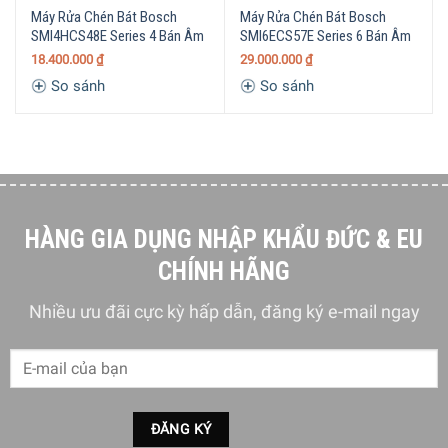
Máy Rửa Chén Bát Bosch
Máy Rửa Chén Bát Bosch
trình rửa được tích hợp trên máy giúp đáp ứng hiệu quả
SMI4HCS48E Series 4 Bán Âm
SMI6ECS57E Series 6 Bán Âm
nhu cầu hàng ngày của bạn. Vi khuẩn được loại bỏ một
18.400.000
₫
29.000.000
₫
cách đáng tin cậy với chương trình vệ sinh, đó là lý do tại
So sánh
So sánh
sao máy rửa chén này thích hợp để làm sạch bình sữa trẻ
em. Nhiệt độ trong các chương trình khác nhau cũng sẽ
khác nhau và nằm trong khoảng từ 45 đến 75 độ.
HÀNG GIA DỤNG NHẬP KHẨU ĐỨC & EU
CHÍNH HÃNG
Nhiều ưu đãi cực kỳ hấp dẫn, đăng ký e-mail ngay