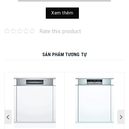
Xem thêm
Máy Rửa Chén Bán Âm Smeg PL252CSDE sẽ là trợ thủ đắc lực
Rate this product
cho gia đình bạn
Gia Dụng Đức Sài Gòn mang đến cho khách hàng dòng
SẢN PHẨM TƯƠNG TỰ
sản phẩm Máy Rửa Chén Bán Âm Smeg PL252CSDE được
nhập khẩu trực tiếp từ Châu Âu. Sản phẩm chắc chắn làm
hài lòng quý khách về chất lượng, thẩm mỹ, máy hoạt
động cực kỳ yên tĩnh ngay cả trong không gian kín.
Đặc Điểm Nổi Bật Của Máy Rửa Chén Bán Âm Smeg
PL252CSDE
Trang bị nhiều chương trình rửa
Máy Rửa Chén Bán Âm Smeg PL252CSDE với công suất
rửa lên đến 13 bộ chén đĩa Châu Âu cùng với 5 chương