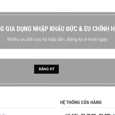
G GIA DỤNG NHẬP KHẨU ĐỨC & EU CHÍNH 
Nhiều ưu đãi cực kỳ hấp dẫn, đăng ký e-mail ngay
thiết bị hoạt động ổn định, bạn nên tham khảo thông số lắp đ
T
HỆ THỐNG CỬA HÀNG