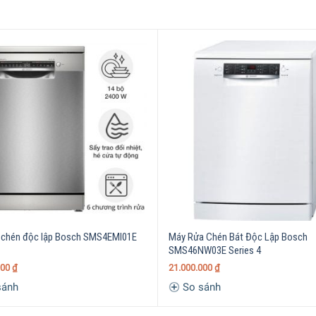
áy rửa chén âm toàn phần
, cho phép bạn
tối ưu không gian lắp
n
được làm cùng
chất liệu thép không gỉ
, có độ cứng cao và bền
àu trắng sang trọng
, dễ dàng phối hợp với nhiều nội thất khác.
ạt để thuận tiện cho việc sắp xếp chén dĩa.
 chén độc lập Bosch SMS4EMI01E
Máy Rửa Chén Bát Độc Lập Bosch
SMS46NW03E Series 4
000
₫
21.000.000
₫
sánh
So sánh