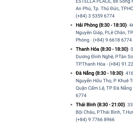
ESTELLA PLACE, 88 Song H
An Phú, Tp. Thủ Đức, TP.H
(+84) 3 5359 6774
Hải Phòng (8:30 - 18:30)
:
4
Nguyên Giáp, P.Lê Chân, TP
Phòng
-
(+84) 9 6618 6774
 Bosch SMV4ECX21E Serie 4 được thiết kế 3 giàn rửa, giúp bạn
Thanh Hóa (8:30 - 18:30)
:
Dương Đình Nghệ, P.Tân Sơ
ng nhỏ
như muỗng, đũa, dao, kéo,… và tách cà phê nhỏ.
TP.Thanh Hóa
-
(+84) 91.2
Đà Nẵng (8:30 - 18:30)
:
41
có kích thước vừa
. Phần ray của giàn rửa được thiết kế hệ thống
Nguyễn Hữu Thọ, P. Khuê T
Quận Cẩm Lệ, TP Đà Nẵng
o và dĩa có kích thước lớn
.
6774
Thái Bình (8:30 - 21:00)
:
33
Bội Châu, P.Thái Bình, T.H
(+84) 9 7766 8966