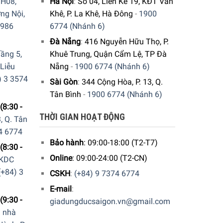
H08,
Hà Nội
:
Số 04, Liền Kề 19, KĐT Văn
ng Nội,
Khê, P. La Khê, Hà Đông
-
1900
9986
6774 (Nhánh 6)
Đà Nẵng
:
416 Nguyễn Hữu Thọ, P.
ầng 5,
Khuê Trung, Quận Cẩm Lệ, TP Đà
 Liễu
Nẵng
-
1900 6774 (Nhánh 6)
) 3 3574
Sài Gòn
:
344 Cộng Hòa, P. 13, Q.
Tân Bình
-
1900 6774 (Nhánh 6)
(8:30 -
THỜI GIAN HOẠT ĐỘNG
, Q. Tân
4 6774
Bảo hành
: 09:00-18:00 (T2-T7)
(8:30 -
Online
: 09:00-24:00 (T2-CN)
 KDC
(+84) 3
CSKH
:
(+84) 9 7374 6774
E-mail
:
(9:30 -
giadungducsaigon.vn@gmail.com
a nhà