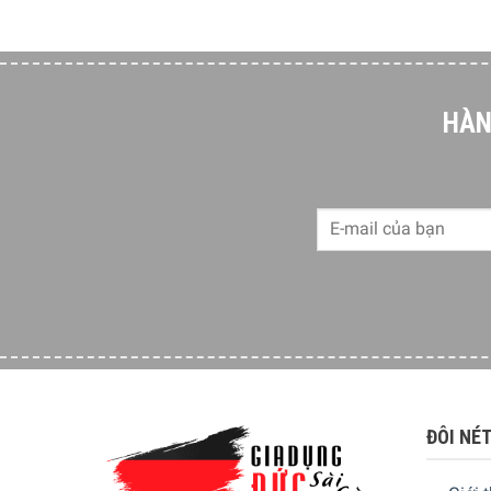
HÀN
Thông số lắp đặt
Do thuộc kiểu lắp đặt âm toàn phần và đảm bảo 
xuất khuyến nghị dưới đây:
ĐÔI NÉ