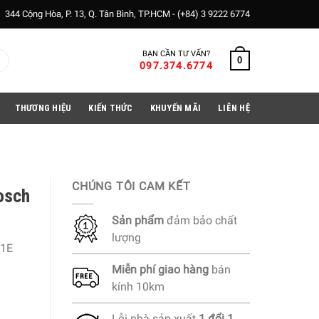
344 Cộng Hòa, P. 13, Q. Tân Bình, TP.HCM -
(+84) 3 9222 6774
BẠN CẦN TƯ VẤN?
0
097.374.6774
THƯƠNG HIỆU
KIẾN THỨC
KHUYẾN MÃI
LIÊN HỆ
CHÚNG TÔI CAM KẾT
osch
Sản phẩm
đảm bảo chất
lượng
1E
Miễn phí
giao hàng
bán
kính 10km
Lỗi nhà sản xuất
1 đổi 1