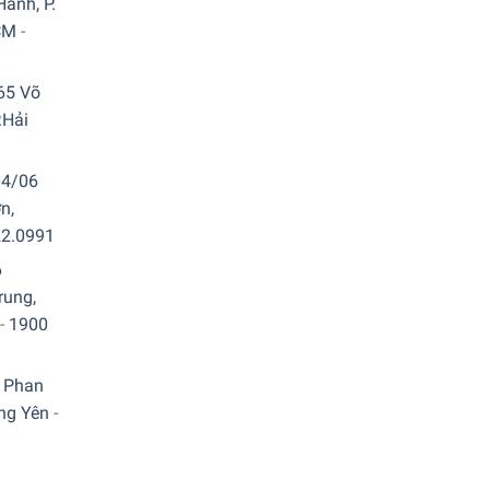
ành, P.
CM
-
65 Võ
.Hải
 phân loại và sắp xếp các dụng cụ ăn uống, nấu
04/06
n,
22.0991
6
 Rackmatic, hỗ trợ bạn nâng và hạ giàn theo 3
rung,
-
1900
 Phan
ưng Yên
-