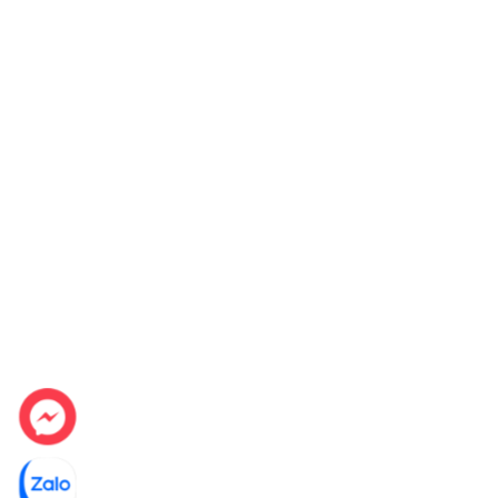
Hệ thống giàn rửa
Không gian bên trong máy rửa chén âm toàn phần
nướng dễ dàng:
Giàn rửa dao kéo
: Là khu vực chứa
các vật dụ
Giàn rửa trên
: Là khu vực chứa
chén dĩa và ly 
mức với độ cao tối đa 5 cm.
Giàn rửa dưới
: Là khu vực thích hợp để
nồi chả