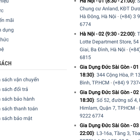
thiệu
Hà Nội - 01 (8:30 - 21:00)
:
S
Chung cư Anland, KĐT Dươ
ức
Hà Đông, Hà Nội
-
(+84) 3 
ến mãi
6774
n dụng
Hà Nội - 02 (9:30 - 22:00)
:
T
thức
Lotte Department Store, 54
hệ
Giai, Ba Đình, Hà Nội
-
(+84
6815
SÁCH
Gia Dụng Đức Sài Gòn - 01 
18:30)
:
344 Cộng Hòa, P. 13
h sách vận chuyển
Bình, TP.HCM
-
(+84) 9 737
 sách đổi trả
Gia Dụng Đức Sài Gòn - 02 
h sách bảo hành
18:30)
:
Số 52, đường số 4,
Himlam, Quận 7, TP.HCM
-
 sách thanh toán
9222 6774
h sách bảo mật
Gia Dụng Đức Sài Gòn - 03 
22:00)
:
L3-16a, Tầng 3, Tò