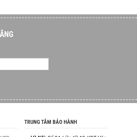
HÃNG
ặt máy rửa chén SMV4ECX21E Serie 4 mà nhà sản
TRUNG TÂM BẢO HÀNH