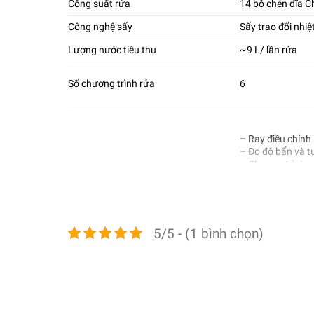
Công suất rửa
14 bộ chén dĩa 
Công nghệ sấy
Sấy trao đổi nhiệ
Lượng nước tiêu thụ
~9 L/ lần rửa
Số chương trình rửa
6
– Ray điều chỉnh
– Đo độ bẩn và 
– Chương trình 
Tiện ích
– Điều khiển từ
– Động cơ không 
– Hẹn giờ 24 tiến
– Chống rò rỉ nư
5/5 - (1 bình chọn)
Kích thước – Khối lượng
Cao 81,5 cm x Ng
Tổng quan thiết kế