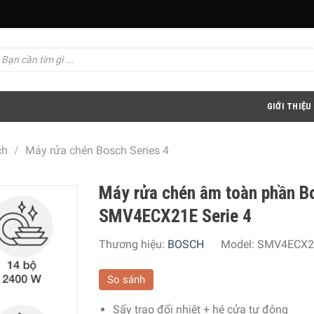
GIỚI THIỆU
ch
/
Máy rửa chén Bosch Series 4
Máy rửa chén âm toàn phần B
SMV4ECX21E Serie 4
Thương hiệu:
BOSCH
Model:
SMV4ECX2
So sánh
Sấy trao đổi nhiệt + hé cửa tự động