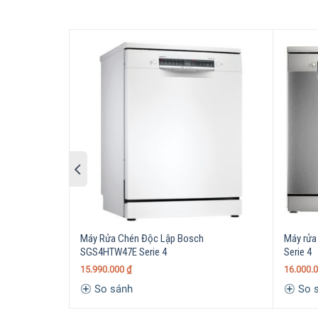
Máy rửa chén SMV4ECX21E Serie 4 thuộc dòng
m
không gian nhà bếp. Phần vỏ và cửa
máy rửa ché
Kiểu dáng máy được
thiết kế hiện đại với gam m
với hệ thống 3 giàn rửa
, có thể kéo ra vào linh ho
Máy Rửa Chén Độc Lập Bosch
Máy rửa
SGS4HTW47E Serie 4
Serie 4
15.990.000
₫
16.000.
So sánh
So 