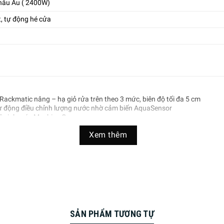
Châu Âu ( 2400W)
t, tự động hé cửa
 Rackmatic nâng – hạ giỏ rửa trên theo 3 mức, biên độ tối đa 5 cm
tự động điều chỉnh lượng nước nhờ cảm biến AquaSensor
vệ sinh máy Machine Care
 xa thông qua ứng dụng Home Connect
Xem thêm
chổi than EcoSilence Drive vận hành êm ái
g
ớc với công nghệ AquaStop
ang 59,8 cm x Sâu 55 cm – 35,9 kg
SẢN PHẨM TƯƠNG TỰ