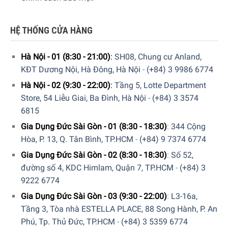
quá trình làm khô bát đĩa.
HỆ THỐNG CỬA HÀNG
Hà Nội - 01 (8:30 - 21:00)
:
SH08, Chung cư Anland,
KĐT Dương Nội, Hà Đông, Hà Nội
-
(+84) 3 9986 6774
Hà Nội - 02 (9:30 - 22:00)
:
Tầng 5, Lotte Department
Store, 54 Liễu Giai, Ba Đình, Hà Nội
-
(+84) 3 3574
6815
Gia Dụng Đức Sài Gòn - 01 (8:30 - 18:30)
:
344 Cộng
Hòa, P. 13, Q. Tân Bình, TP.HCM
-
(+84) 9 7374 6774
Gia Dụng Đức Sài Gòn - 02 (8:30 - 18:30)
:
Số 52,
đường số 4, KDC Himlam, Quận 7, TP.HCM
-
(+84) 3
QuickPowerWash – Chế độ làm sạch cực nhanh và hiệu
9222 6774
Khác xa với những chương trình rửa thông thường,
Gia Dụng Đức Sài Gòn - 03 (9:30 - 22:00)
:
L3-16a,
QuickPowerWash trong Máy Rửa Bát Miele G 5940 SCU SL
Tầng 3, Tòa nhà ESTELLA PLACE, 88 Song Hành, P. An
Bán Âm có thể hoàn thành quá trình rửa và sấy trong thời
Phú, Tp. Thủ Đức, TP.HCM
-
(+84) 3 5359 6774
gian chưa đầy một giờ. Khả năng kết hợp hoàn hảo của