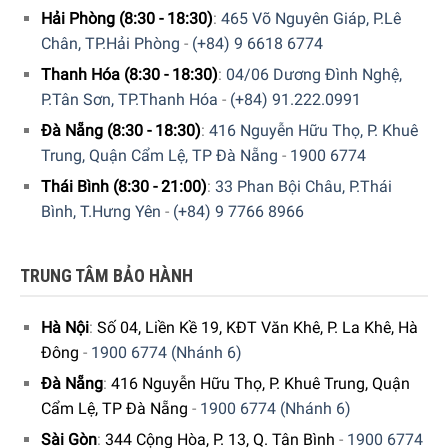
chương trình rửa QuickPowerWash và viên UltraTabs All in
Hải Phòng (8:30 - 18:30)
:
465 Võ Nguyên Giáp, P.Lê
1 sẽ giúp đạt được hiệu quả làm sạch và sấy khô tốt nhất
Chân, TP.Hải Phòng
-
(+84) 9 6618 6774
cho bát đĩa của bạn chỉ trong vòng 58 phút. Khi bạn sử
Thanh Hóa (8:30 - 18:30)
:
04/06 Dương Đình Nghệ,
dụng với các chất tẩy rửa chuyên dụng của Miele thì sẽ
P.Tân Sơn, TP.Thanh Hóa
-
(+84) 91.222.0991
giúp tối ưu hóa thời gian hòa tan, giảm xuống chỉ còn 2-3
Đà Nẵng (8:30 - 18:30)
:
416 Nguyễn Hữu Thọ, P. Khuê
phút. Điều này rất hữu ích khi bạn cần sử dụng các bát đĩa
Trung, Quận Cẩm Lệ, TP Đà Nẵng
-
1900 6774
sạch ngay lập tức hoặc khi bạn có khách đến nhà và cần
Thái Bình (8:30 - 21:00)
:
33 Phan Bội Châu, P.Thái
chuẩn bị nhanh để tiếp đãi.
Bình, T.Hưng Yên
-
(+84) 9 7766 8966
TRUNG TÂM BẢO HÀNH
Hà Nội
:
Số 04, Liền Kề 19, KĐT Văn Khê, P. La Khê, Hà
Đông
-
1900 6774 (Nhánh 6)
Đà Nẵng
:
416 Nguyễn Hữu Thọ, P. Khuê Trung, Quận
Cẩm Lệ, TP Đà Nẵng
-
1900 6774 (Nhánh 6)
Sài Gòn
:
344 Cộng Hòa, P. 13, Q. Tân Bình
-
1900 6774