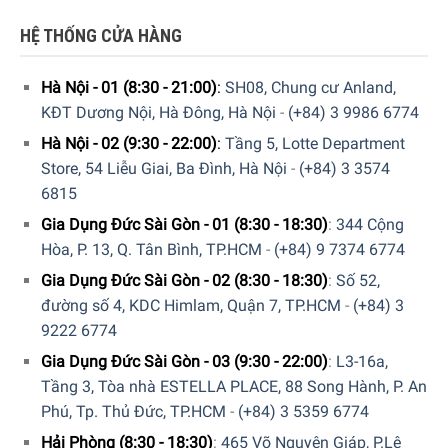
HỆ THỐNG CỬA HÀNG
Hà Nội - 01 (8:30 - 21:00)
:
SH08, Chung cư Anland,
Chương trình Thông minh: Tối ưu hóa quá trình rửa theo
KĐT Dương Nội, Hà Đông, Hà Nội
-
(+84) 3 9986 6774
nhu cầu cá nhân
Hà Nội - 02 (9:30 - 22:00)
:
Tầng 5, Lotte Department
Máy rửa chén Bosch SBV6ZBX01D Serie 6 mang đến giải
Store, 54 Liễu Giai, Ba Đình, Hà Nội
-
(+84) 3 3574
pháp rửa chén cá nhân hóa thông qua Chương trình Thông
6815
minh. Quá trình rửa sẽ được tự động điều chỉnh dựa trên
Gia Dụng Đức Sài Gòn - 01 (8:30 - 18:30)
:
344 Cộng
đánh giá của người dùng về kết quả làm sạch, làm khô
Hòa, P. 13, Q. Tân Bình, TP.HCM
-
(+84) 9 7374 6774
cũng như thời gian rửa thông qua ứng dụng Home
Gia Dụng Đức Sài Gòn - 02 (8:30 - 18:30)
:
Số 52,
Connect. Máy sẽ đề xuất các tùy chọn tối ưu như tiết kiệm
đường số 4, KDC Himlam, Quận 7, TP.HCM
-
(+84) 3
năng lượng, đồng thời cung cấp thông tin chi tiết về lượng
9222 6774
nước và điện tiêu thụ, mang đến sự minh bạch và linh hoạt
Gia Dụng Đức Sài Gòn - 03 (9:30 - 22:00)
:
L3-16a,
cho người sử dụng.
Tầng 3, Tòa nhà ESTELLA PLACE, 88 Song Hành, P. An
Phú, Tp. Thủ Đức, TP.HCM
-
(+84) 3 5359 6774
Hải Phòng (8:30 - 18:30)
:
465 Võ Nguyên Giáp, P.Lê