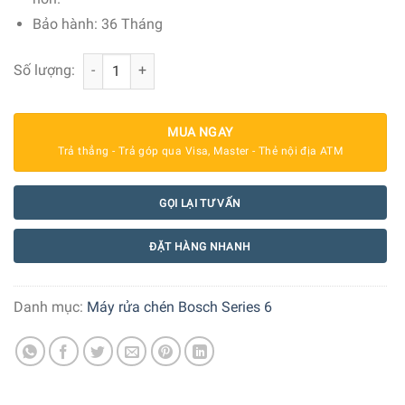
Bảo hành: 36 Tháng
Máy Rửa Chén Bosch SBV6ZBX01D Serie 6 Âm Toàn Phần
Số lượng:
MUA NGAY
Trả thẳng - Trả góp qua Visa, Master - Thẻ nội địa ATM
GỌI LẠI TƯ VẤN
ĐẶT HÀNG NHANH
Danh mục:
Máy rửa chén Bosch Series 6