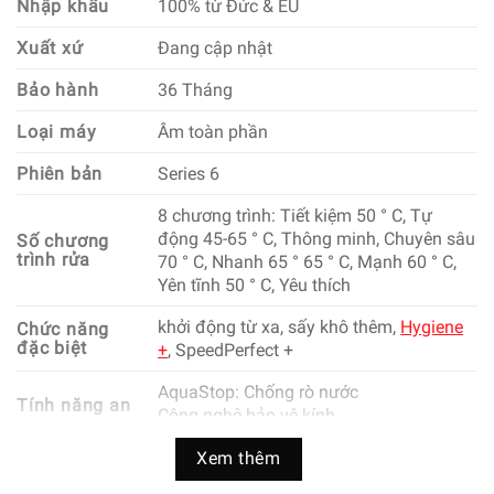
Nhập khẩu
100% từ Đức & EU
Xuất xứ
Đang cập nhật
Bảo hành
36 Tháng
Loại máy
Âm toàn phần
Phiên bản
Series 6
8 chương trình: Tiết kiệm 50 ° C, Tự
động 45-65 ° C, Thông minh, Chuyên sâu
Số chương
trình rửa
70 ° C, Nhanh 65 ° 65 ° C, Mạnh 60 ° C,
Yên tĩnh 50 ° C, Yêu thích
khởi động từ xa, sấy khô thêm,
Hygiene
Chức năng
đặc biệt
+
, SpeedPerfect +
AquaStop: Chống rò nước
Tính năng an
Công nghệ bảo vệ kính
toàn
Bao gồm tấm bảo vệ hơi nước
Xem thêm
Chất liệu vỏ
Thép không gỉ