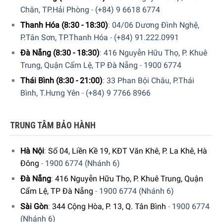
Chân, TP.Hải Phòng
-
(+84) 9 6618 6774
Thanh Hóa (8:30 - 18:30)
:
04/06 Dương Đình Nghệ,
P.Tân Sơn, TP.Thanh Hóa
-
(+84) 91.222.0991
Đà Nẵng (8:30 - 18:30)
:
416 Nguyễn Hữu Thọ, P. Khuê
Trung, Quận Cẩm Lệ, TP Đà Nẵng
-
1900 6774
Thái Bình (8:30 - 21:00)
:
33 Phan Bội Châu, P.Thái
Bình, T.Hưng Yên
-
(+84) 9 7766 8966
Thiết kế linh hoạt và chất lượng trong từng chi tiết
TRUNG TÂM BẢO HÀNH
Máy rửa chén Bosch SBV6ZBX01D Serie 6 được trang bị
giỏ Max Flex với thiết kế ưu việt, giúp sắp xếp chén dĩa dễ
dàng và linh hoạt. Giỏ dưới vững chắc với các hàng gai có
Hà Nội
:
Số 04, Liền Kề 19, KĐT Văn Khê, P. La Khê, Hà
thể gấp lại, cho phép đặt cả những đĩa sành sứ lớn. Giá đỡ
Đông
-
1900 6774 (Nhánh 6)
kính được cải tiến cùng dải chống trượt silicone ở giỏ trên
Đà Nẵng
:
416 Nguyễn Hữu Thọ, P. Khuê Trung, Quận
đảm bảo an toàn cho ly thủy tinh. Ngoài ra, máy có tùy
Cẩm Lệ, TP Đà Nẵng
-
1900 6774 (Nhánh 6)
chọn ngăn kéo dao kéo hoặc giỏ thứ ba, gia tăng không
Sài Gòn
:
344 Cộng Hòa, P. 13, Q. Tân Bình
-
1900 6774
gian chứa đồ và sự tiện lợi.
(Nhánh 6)