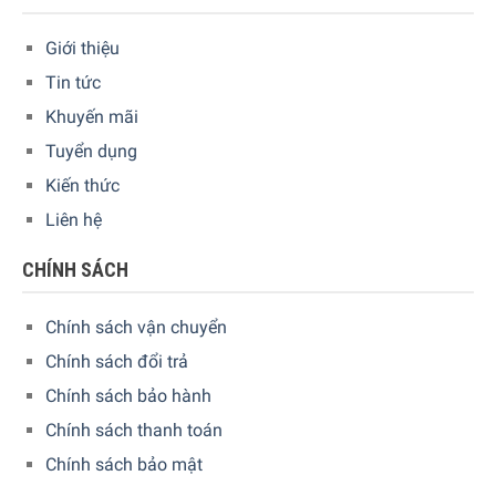
hiệu suất năng lượng loại B, tiết kiệm điện hơn đáng kể so
Giới thiệu
với các máy rửa chén tương tự không sử dụng công nghệ
Zeolith (hiệu suất năng lượng loại D).
Tin tức
Khuyến mãi
Tuyển dụng
Kiến thức
Liên hệ
CHÍNH SÁCH
Chính sách vận chuyển
Chính sách đổi trả
Chính sách bảo hành
Chính sách thanh toán
Chính sách bảo mật