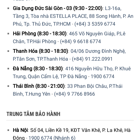
Gia Dụng Đức Sài Gòn - 03 (9:30 - 22:00)
:
L3-16a,
Màn hình cảm ứng TFT hiển thị sắc nét
Tầng 3, Tòa nhà ESTELLA PLACE, 88 Song Hành, P. An
Máy pha Cafe Smeg được trang bị màn hình cảm ứng TFT
Phú, Tp. Thủ Đức, TP.HCM
-
(+84) 3 5359 6774
rộng 4,3” hiển thị sắc nét kết hợp hệ thống đèn LED, giúp
Hải Phòng (8:30 - 18:30)
:
465 Võ Nguyên Giáp, P.Lê
bạn dễ dàng sử dụng, xóa bỏ nỗi lo không biết cách dùng
Chân, TP.Hải Phòng
-
(+84) 9 6618 6774
máy pha Cafe. Màn hình máy hiển thị sẵn nhiều chức năng
Thanh Hóa (8:30 - 18:30)
:
04/06 Dương Đình Nghệ,
và có thể thiết lập tới 6 hồ sơ người dùng khác nhau để ghi
P.Tân Sơn, TP.Thanh Hóa
-
(+84) 91.222.0991
nhớ đồ uống yêu thích của từng thành viên trong gia đình.
Đà Nẵng (8:30 - 18:30)
:
416 Nguyễn Hữu Thọ, P. Khuê
Trung, Quận Cẩm Lệ, TP Đà Nẵng
-
1900 6774
Thái Bình (8:30 - 21:00)
:
33 Phan Bội Châu, P.Thái
Bình, T.Hưng Yên
-
(+84) 9 7766 8966
TRUNG TÂM BẢO HÀNH
Hà Nội
:
Số 04, Liền Kề 19, KĐT Văn Khê, P. La Khê, Hà
Đông
-
1900 6774 (Nhánh 6)