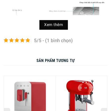
Xem thêm
5/5 - (1 bình chọn)
SẢN PHẨM TƯƠNG TỰ
Nội Dung Chính
-
Thông số kỹ thuật máy pha Cafe Smeg
CMS4604NR
THƯƠNG
SMEG
HIỆU