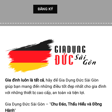
– N° drinks: Tùy chọn 13 loại cà phê (espresso, coffee,
long, 2 x espresso, espresso macchiato, americano,
cappuccino, cappuccino mix, caffelatte, latte
macchiato, hot milk, flat white, hot water)
– Coffee function (single): Chức năng pha cà phê ly
đơn
– Coffee function (double): Chức năng pha cà phê ly
đôi
– Hot water function: Chức năng nước nóng
– Ground coffee option: Tùy chọn cà phê bột
– Adjustable coffee intensity: Điều chỉnh 5 cấp độ đậm
nhạt
CÁC CHẾ
ĐỘ PHA
– Variable coffee length: Thay đổi kích thước hạt cà
phê
– Adjustable cappuccino foam: Điều chỉnh bọt sữa
cappuccino
– Programmed automatic switch-on: Tự động kích
hoạt chương trình
Gia đình luôn là tất cả
, hãy để Gia Dụng Đức Sài Gòn
– Automatic rinsing: Rửa tự động
giúp bạn mang đến những điều tốt đẹp nhất cho gia đình
– Automatic descaling: Tự động khử cặn
– Variable coffee temperature: Điều chỉnh 3 mức nhiệt
với những thiết bị cao cấp, an toàn và tiện lợi.
độ cafe
– Adjustable coffee grinder: Điều chỉnh 13 mức độ xay
Gia Dụng Đức Sài Gòn – "
Chu Đáo, Thấu Hiểu và Đồng
cà phê
Hành
"