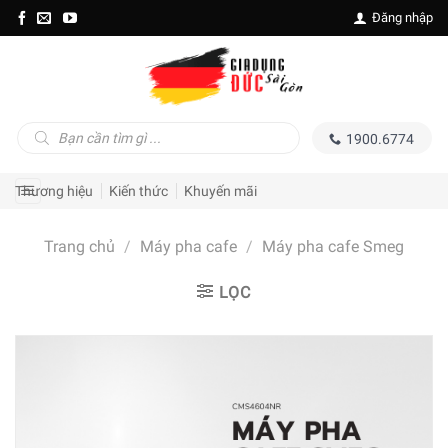
Skip
Đăng nhập
to
content
Tìm
1900.6774
kiếm
sản
phẩm
Thương hiệu
Kiến thức
Khuyến mãi
Trang chủ
/
Máy pha cafe
/
Máy pha cafe Smeg
LỌC