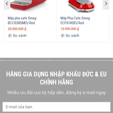
MODEL
CMS4604NR
LOẠI
Tự Động Hoàn Toàn
Máy pha cafe Smeg
Máy Pha Cafe Smeg
MÁY
BCC02RDMEU Red
ECF01RDEU Red
CÔNG
1350W
20.000.000
₫
10.990.000
₫
SUẤT
So sánh
So sánh
DUNG
TÍCH
2,4L
BÌNH
CHỨA
NƯỚC
LOẠI CÀ
Cả cà phê hạt & bột
PHÊ
BẢNG
HÀNG GIA DỤNG NHẬP KHẨU ĐỨC & EU
Màn hình cảm ứng TFT 4,3”
ĐIỀU
KHIỂN
CHÍNH HÃNG
CHẤT
Thép không gỉ
LIỆU
Nhiều ưu đãi cực kỳ hấp dẫn, đăng ký e-mail ngay
MÁY
ÁP LỰC
15 bar
NƯỚC