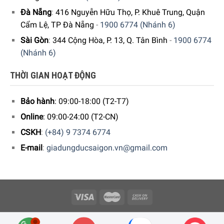
Đà Nẵng
:
416 Nguyễn Hữu Thọ, P. Khuê Trung, Quận
Cẩm Lệ, TP Đà Nẵng
-
1900 6774 (Nhánh 6)
Sài Gòn
:
344 Cộng Hòa, P. 13, Q. Tân Bình
-
1900 6774
Hoạt động yên tĩnh
(Nhánh 6)
Máy pha Cafe này được hãng công bố là một trong số
những máy có độ ồn thấp nhất trên thị trường, độ ồn của
THỜI GIAN HOẠT ĐỘNG
máy giảm 20% so với các dòng máy trước đó. Điều này
mang lại không gian yên tĩnh, tránh ảnh hưởng đến giấc
Bảo hành
: 09:00-18:00 (T2-T7)
ngủ của các thành viên trong gia đình.
Online
: 09:00-24:00 (T2-CN)
CSKH
:
(+84) 9 7374 6774
E-mail
:
giadungducsaigon.vn@gmail.com
Copyright 2026 © Công ty Cổ phần Minh Housewares - ĐKKD số