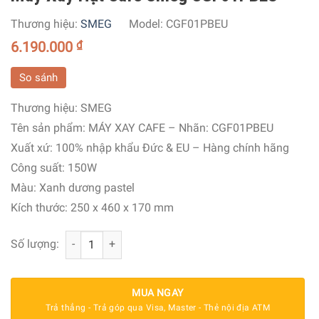
Thương hiệu:
SMEG
Model:
CGF01PBEU
6.190.000
₫
So sánh
Thương hiệu:
SMEG
Tên sản phẩm: MÁY XAY CAFE
– Nhãn: CGF01PBEU
Xuất xứ:
100% nhập khẩu Đức & EU – Hàng chính hãng
Công suất:
150W
Màu: Xanh dương pastel
Kích thước: 250 x 460 x 170 mm
Máy Xay Hạt Cafe Smeg CGF01PBEU số lượng
Số lượng:
MUA NGAY
Trả thẳng - Trả góp qua Visa, Master - Thẻ nội địa ATM