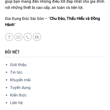
giúp bạn mang đến những điều tốt đẹp nhất cho gia đình
với những thiết bị cao cấp, an toàn và tiện lợi.
Gia Dụng Đức Sài Gòn – "
Chu Đáo, Thấu Hiểu và Đồng
Hành
"
ĐÔI NÉT
Giới thiệu
Tin tức
Khuyến mãi
Với bấy nhiêu ưu điểm trên, chúng
tôi tin rằng bạn sẽ có
Tuyển dụng
được những trải nghiệm hoàn hảo khi sử dụng chiếc máy
xay coffee này!
Kiến thức
Liên hệ