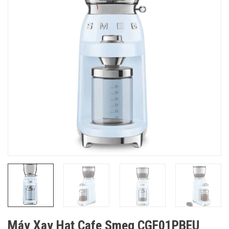
Máy Xay Hạt Cafe Smeg CGF01PBEU