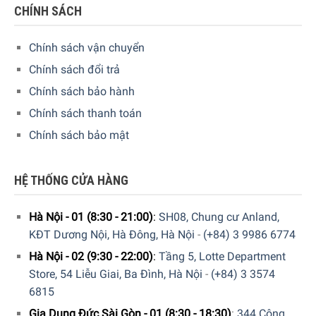
CHÍNH SÁCH
Chính sách vận chuyển
Chính sách đổi trả
Chính sách bảo hành
Chính sách thanh toán
Chính sách bảo mật
Hiện tại sản phẩm đang được bày bán tại
hệ thống
showroom cửa hàng của Gia dụng Đức Sài Gòn
trên toàn
HỆ THỐNG CỬA HÀNG
quốc. Quý vị hãy gọi điện trực tiếp vào Hotline:
1900
6774
hoặc
024 7300 6774
để nhận được những tư vấn chi
Hà Nội - 01 (8:30 - 21:00)
:
SH08, Chung cư Anland,
tiết và đặt mua sản phẩm. Hoặc đặt hàng trực tiếp trên
KĐT Dương Nội, Hà Đông, Hà Nội
-
(+84) 3 9986 6774
website. Nhân viên tổng đài của Gia dụng Đức Sài Gòn sẽ
Hà Nội - 02 (9:30 - 22:00)
:
Tầng 5, Lotte Department
gọi lại để xác nhận đơn hàng với quý khách.
Store, 54 Liễu Giai, Ba Đình, Hà Nội
-
(+84) 3 3574
GIA DỤNG ĐỨC SÀI GÒN CAM KẾT:
6815
Giao hàng nhanh chóng toàn quốc.
Gia Dụng Đức Sài Gòn - 01 (8:30 - 18:30)
:
344 Cộng