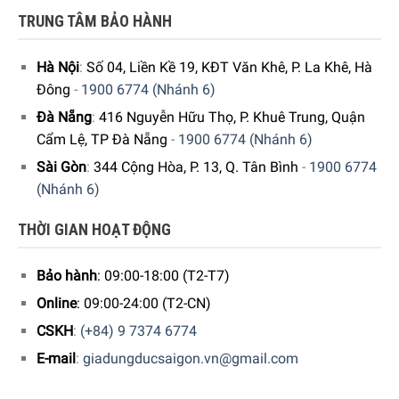
TRUNG TÂM BẢO HÀNH
Hà Nội
:
Số 04, Liền Kề 19, KĐT Văn Khê, P. La Khê, Hà
Đông
-
1900 6774 (Nhánh 6)
Đà Nẵng
:
416 Nguyễn Hữu Thọ, P. Khuê Trung, Quận
Cẩm Lệ, TP Đà Nẵng
-
1900 6774 (Nhánh 6)
Sài Gòn
:
344 Cộng Hòa, P. 13, Q. Tân Bình
-
1900 6774
(Nhánh 6)
THỜI GIAN HOẠT ĐỘNG
Bảo hành
: 09:00-18:00 (T2-T7)
Online
: 09:00-24:00 (T2-CN)
CSKH
:
(+84) 9 7374 6774
E-mail
:
giadungducsaigon.vn@gmail.com