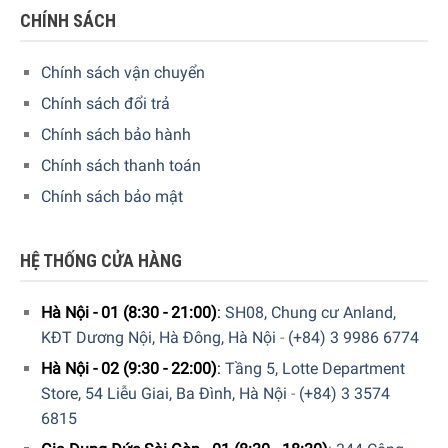
thay thế bộ lọc hoặc bộ phận làm ẩm. Nếu bộ lọc hoặc
CHÍNH SÁCH
phần làm ẩm không được thay thế ngay lập tức, thiết bị sẽ
không còn hoạt động để tránh hoạt động không hiệu quả.
Chính sách vận chuyển
Chính sách đổi trả
Chính sách bảo hành
Chính sách thanh toán
Chính sách bảo mật
HỆ THỐNG CỬA HÀNG
Hà Nội - 01 (8:30 - 21:00)
:
SH08, Chung cư Anland,
Màn hình số với cảm biến thông minh
KĐT Dương Nội, Hà Đông, Hà Nội
-
(+84) 3 9986 6774
Màn hình số hiển thị rõ ràng độ ẩm và nhiệt độ không khí
Hà Nội - 02 (9:30 - 22:00)
:
Tầng 5, Lotte Department
trong nhà, được đo chính xác bằng cảm biến thông minh.
Store, 54 Liễu Giai, Ba Đình, Hà Nội
-
(+84) 3 3574
Nếu Philips HU5930/10 phát hiện bể chứa nước rỗng, đèn
6815
LED mực nước thấp sẽ thông báo cho bạn rằng bạn cần