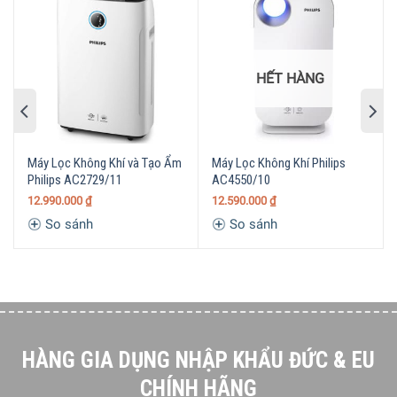
nhà, văn phòng và không khí trong nhà khác bằng cách
duy trì độ ẩm tương đối và thậm chí tương đối trong
khoảng từ 40% đến 60%. Với cài đặt độ ẩm 40%, 50%, 60%
hoặc độ ẩm liên tục, bạn có thể tự động kiểm soát độ ẩm
HẾT HÀNG
trong nhà theo yêu cầu. Độ ẩm tối ưu này làm giảm các
vấn đề sức khỏe do không khí khô và làm cho việc thở dễ
dàng hơn.
Máy Lọc Không Khí và Tạo Ẩm
Máy Lọc Không Khí Philips
Philips AC2729/11
AC4550/10
12.990.000
₫
12.590.000
₫
So sánh
So sánh
HÀNG GIA DỤNG NHẬP KHẨU ĐỨC & EU
CHÍNH HÃNG