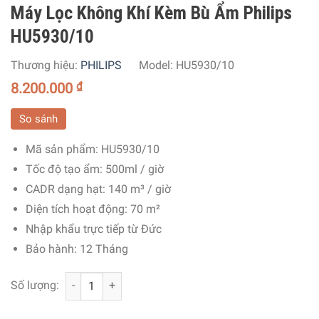
Máy Lọc Không Khí Kèm Bù Ẩm Philips
HU5930/10
Thương hiệu:
PHILIPS
Model:
HU5930/10
8.200.000
₫
So sánh
Mã sản phẩm:
HU5930/10
Tốc độ tạo ẩm:
500ml / giờ
CADR dạng hạt:
140 m³ / giờ
Diện tích hoạt động:
70 m²
Nhập khẩu trực tiếp từ Đức
Bảo hành: 12 Tháng
Máy Lọc Không Khí Kèm Bù Ẩm Philips HU5930/10 số lư
Số lượng: