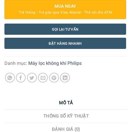
MUA NGAY
Trả thẳng - Trả góp qua Visa, Master - Thẻ nội địa ATM
GỌI LẠI TƯ VẤN
ĐẶT HÀNG NHANH
Danh mục:
Máy lọc không khí Philips
MÔ TẢ
THÔNG SỐ KỸ THUẬT
ĐÁNH GIÁ (0)