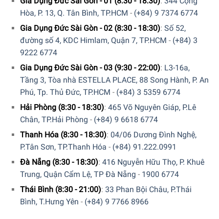
Gia Dụng Đức Sài Gòn - 01 (8:30 - 18:30)
:
344 Cộng
thêm nước kịp thời.
Hòa, P. 13, Q. Tân Bình, TP.HCM
-
(+84) 9 7374 6774
Cài đặt hẹn giờ kỹ thuật số 1 – 8 giờ và chế độ ban đêm
Gia Dụng Đức Sài Gòn - 02 (8:30 - 18:30)
:
Số 52,
Màn hình cảm ứng kỹ thuật số cura Philips HU5930/10
đường số 4, KDC Himlam, Quận 7, TP.HCM
-
(+84) 3
cho phép cài đặt hẹn giờ đơn giản từ 1 đến 8 giờ và đảm
9222 6774
bảo hoạt động không phức tạp. Màn hình LED có thể được
tắt nếu cần thiết để bạn có thể ngủ ngon vào ban đêm.
Gia Dụng Đức Sài Gòn - 03 (9:30 - 22:00)
:
L3-16a,
Tầng 3, Tòa nhà ESTELLA PLACE, 88 Song Hành, P. An
Phú, Tp. Thủ Đức, TP.HCM
-
(+84) 3 5359 6774
Hải Phòng (8:30 - 18:30)
:
465 Võ Nguyên Giáp, P.Lê
Chân, TP.Hải Phòng
-
(+84) 9 6618 6774
Thanh Hóa (8:30 - 18:30)
:
04/06 Dương Đình Nghệ,
P.Tân Sơn, TP.Thanh Hóa
-
(+84) 91.222.0991
Đà Nẵng (8:30 - 18:30)
:
416 Nguyễn Hữu Thọ, P. Khuê
Trung, Quận Cẩm Lệ, TP Đà Nẵng
-
1900 6774
Thái Bình (8:30 - 21:00)
:
33 Phan Bội Châu, P.Thái
Bình, T.Hưng Yên
-
(+84) 9 7766 8966