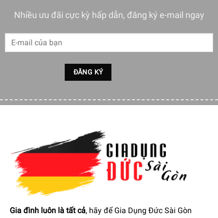
Nhiều ưu đãi cực kỳ hấp dẫn, đăng ký e-mail ngay
Philips HU5930/10 có 4 tốc độ quạt
Nhờ có 4 chế độ khác nhau, bạn có thể dễ dàng chọn và
đặt tốc độ quạt mong muốn từ Cấp 1, Cấp 2, Cấp 3 và Tự
động trên máy lọc không khí Philips HU5930/10
Philips HU5930/10 tiết kiệm năng lượng
Máy lọc không khí Philips HU5930/10 hoạt động hiệu quả,
tiết kiệm năng lượng với công suất tiêu thụ chỉ 6W.
Gia đình luôn là tất cả
, hãy để Gia Dụng Đức Sài Gòn