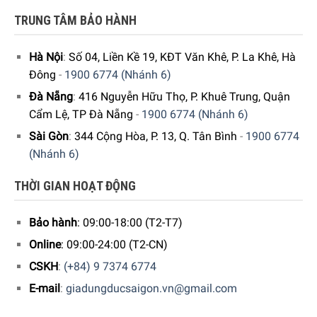
TRUNG TÂM BẢO HÀNH
Hà Nội
:
Số 04, Liền Kề 19, KĐT Văn Khê, P. La Khê, Hà
Đông
-
1900 6774 (Nhánh 6)
Philips HU5930/10kKiểm soát an toàn
Đà Nẵng
:
416 Nguyễn Hữu Thọ, P. Khuê Trung, Quận
Cẩm Lệ, TP Đà Nẵng
-
1900 6774 (Nhánh 6)
Tính năng Parental Control khóa bảng điều khiển trẻ em
giúp tránh những hoạt động không đúng của trẻ em, làm
Sài Gòn
:
344 Cộng Hòa, P. 13, Q. Tân Bình
-
1900 6774
tổn hại đến trẻ hay đến máy.
(Nhánh 6)
Philips HU5930/10 dễ dàng vệ sinh
THỜI GIAN HOẠT ĐỘNG
Thiết kế thông minh của máy Máy lọc bụi mịn Philips cho
phép dễ dàng vệ sinh và bảo trì bộ máy tạo độ ẩm, bình
Bảo hành
: 09:00-18:00 (T2-T7)
chứa nước…
Online
: 09:00-24:00 (T2-CN)
CSKH
:
(+84) 9 7374 6774
E-mail
:
giadungducsaigon.vn@gmail.com