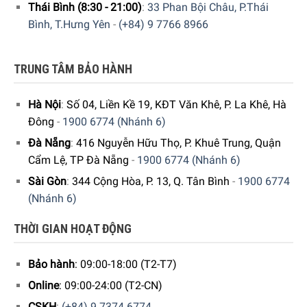
Thái Bình (8:30 - 21:00)
:
33 Phan Bội Châu, P.Thái
Bình, T.Hưng Yên
-
(+84) 9 7766 8966
TRUNG TÂM BẢO HÀNH
Hà Nội
:
Số 04, Liền Kề 19, KĐT Văn Khê, P. La Khê, Hà
Đông
-
1900 6774 (Nhánh 6)
Đà Nẵng
:
416 Nguyễn Hữu Thọ, P. Khuê Trung, Quận
Cẩm Lệ, TP Đà Nẵng
-
1900 6774 (Nhánh 6)
Sài Gòn
:
344 Cộng Hòa, P. 13, Q. Tân Bình
-
1900 6774
(Nhánh 6)
THỜI GIAN HOẠT ĐỘNG
Bảo hành
: 09:00-18:00 (T2-T7)
Online
: 09:00-24:00 (T2-CN)
CSKH
:
(+84) 9 7374 6774