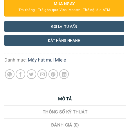
MUA NGAY
Trả thẳng - Trả góp qua Visa, Master - Thẻ nội địa ATM
GỌI LẠI TƯ VẤN
ĐẶT HÀNG NHANH
Danh mục:
Máy hút mùi Miele
MÔ TẢ
THÔNG SỐ KỸ THUẬT
ĐÁNH GIÁ (0)