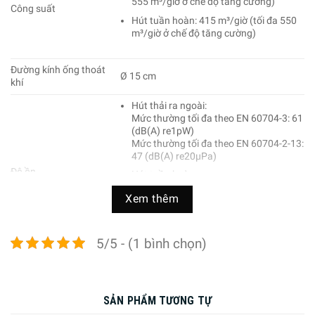
555 m³/giờ ở chế độ tăng cường)
Công suất
Hút tuần hoàn: 415 m³/giờ (tối đa 550
m³/giờ ở chế độ tăng cường)
Đường kính ống thoát
Ø 15 cm
khí
Hút thải ra ngoài:
Mức thường tối đa theo EN 60704-3: 61
(dB(A) re1pW)
Mức thường tối đa theo EN 60704-2-13:
47 (dB(A) re20µPa)
Độ ồn
Hút tuần hoàn:
Mức thường tối đa theo EN 60704-3: 68
Xem thêm
(dB(A) re1pW)
Mức thường tối đa theo EN 60704-2-13:
54 (dB(A) re20µPa)
5/5 - (1 bình chọn)
Điều khiển
Nút bấm
Bộ điều khiển điện tử chính xác
SẢN PHẨM TƯƠNG TỰ
Quạt hút 2 cửa tối ưu lượng khí lưu