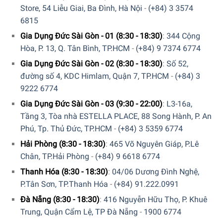
Store, 54 Liễu Giai, Ba Đình, Hà Nội
-
(+84) 3 3574
6815
Gia Dụng Đức Sài Gòn - 01 (8:30 - 18:30)
:
344 Cộng
Hòa, P. 13, Q. Tân Bình, TP.HCM
-
(+84) 9 7374 6774
Gia Dụng Đức Sài Gòn - 02 (8:30 - 18:30)
:
Số 52,
đường số 4, KDC Himlam, Quận 7, TP.HCM
-
(+84) 3
9222 6774
Gia Dụng Đức Sài Gòn - 03 (9:30 - 22:00)
:
L3-16a,
Tầng 3, Tòa nhà ESTELLA PLACE, 88 Song Hành, P. An
Phú, Tp. Thủ Đức, TP.HCM
-
(+84) 3 5359 6774
Hải Phòng (8:30 - 18:30)
:
465 Võ Nguyên Giáp, P.Lê
Chân, TP.Hải Phòng
-
(+84) 9 6618 6774
Thanh Hóa (8:30 - 18:30)
:
04/06 Dương Đình Nghệ,
P.Tân Sơn, TP.Thanh Hóa
-
(+84) 91.222.0991
Đà Nẵng (8:30 - 18:30)
:
416 Nguyễn Hữu Thọ, P. Khuê
Trung, Quận Cẩm Lệ, TP Đà Nẵng
-
1900 6774