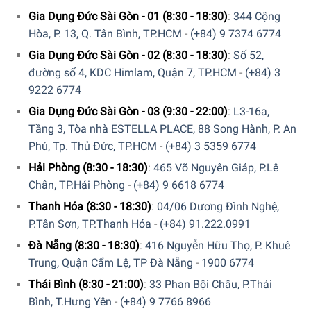
Gia Dụng Đức Sài Gòn - 01 (8:30 - 18:30)
:
344 Cộng
Trong đó, chương trình Iron Assist giúp cho quần áo được
Hòa, P. 13, Q. Tân Bình, TP.HCM
-
(+84) 9 7374 6774
làm mới
và giảm nhăn chỉ trong 20 phút
. Chương trình này
Gia Dụng Đức Sài Gòn - 02 (8:30 - 18:30)
:
Số 52,
sử dụng hơi nước
để loại bỏ các nếp gấp, nếp nhăn trên
đường số 4, KDC Himlam, Quận 7, TP.HCM
-
(+84) 3
quần áo đáng kể, từ đó
tiết kiệm thời gian ủi đồ đáng kể
9222 6774
cho bạn.
Gia Dụng Đức Sài Gòn - 03 (9:30 - 22:00)
:
L3-16a,
Tầng 3, Tòa nhà ESTELLA PLACE, 88 Song Hành, P. An
Phú, Tp. Thủ Đức, TP.HCM
-
(+84) 3 5359 6774
Hải Phòng (8:30 - 18:30)
:
465 Võ Nguyên Giáp, P.Lê
Chân, TP.Hải Phòng
-
(+84) 9 6618 6774
Thanh Hóa (8:30 - 18:30)
:
04/06 Dương Đình Nghệ,
P.Tân Sơn, TP.Thanh Hóa
-
(+84) 91.222.0991
Đà Nẵng (8:30 - 18:30)
:
416 Nguyễn Hữu Thọ, P. Khuê
Trung, Quận Cẩm Lệ, TP Đà Nẵng
-
1900 6774
Công nghệ giặt nổi bật
Thái Bình (8:30 - 21:00)
:
33 Phan Bội Châu, P.Thái
Bình, T.Hưng Yên
-
(+84) 9 7766 8966
Kiểm soát nước hiệu quả với Active Water Plus