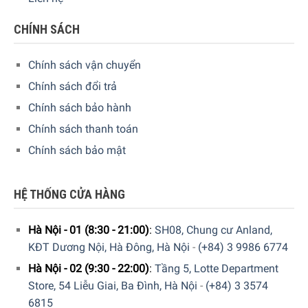
Giặt nhanh Super Quick 15’/30′
Giặt đồ thể thao Sportswear
CHÍNH SÁCH
Chương tình sấy tăng cường cho da nhạy cảm Easy
Chính sách vận chuyển
Care Plus
Chính sách đổi trả
Chương trình xả vắt Spin/Drain
Chính sách bảo hành
Chương trình xả Rinse
Chính sách thanh toán
Giặt tiết kiệm Eco 40 – 60°C
Chính sách bảo mật
Giặt đồ Cottons
Chương trình sấy cho đồ lằm bằng vải tổng hợp Easy
HỆ THỐNG CỬA HÀNG
Care
Giặt đồ hỗn hợp Mixed Load
Hà Nội - 01 (8:30 - 21:00)
:
SH08, Chung cư Anland,
KĐT Dương Nội, Hà Đông, Hà Nội
-
(+84) 3 9986 6774
Giặt đồ mỏng nhẹ Delicates/Silk
Hà Nội - 02 (9:30 - 22:00)
:
Tầng 5, Lotte Department
Giặt đồ len Wool
Store, 54 Liễu Giai, Ba Đình, Hà Nội
-
(+84) 3 3574
Chu trình tải về App Programme
6815