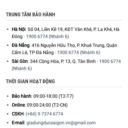
Công nghệ Active Water Plus điều khiển máy giặt
sử dụng
TRUNG TÂM BẢO HÀNH
lượng nước cần thiết vừa đủ
cho mỗi chu trình giặt, ngay
cả khi bạn giặt với khối lượng quần áo ít, mà không làm
Hà Nội
:
Số 04, Liền Kề 19, KĐT Văn Khê, P. La Khê, Hà
ảnh hưởng đến hiệu quả giặt sạch. Vì thế, công nghệ này
Đông
-
1900 6774 (Nhánh 6)
giúp
máy giặt Bosch
tiết kiệm nước đến 50%
.
Đà Nẵng
:
416 Nguyễn Hữu Thọ, P. Khuê Trung, Quận
Cẩm Lệ, TP Đà Nẵng
-
1900 6774 (Nhánh 6)
Sài Gòn
:
344 Cộng Hòa, P. 13, Q. Tân Bình
-
1900 6774
(Nhánh 6)
THỜI GIAN HOẠT ĐỘNG
Bảo hành
: 09:00-18:00 (T2-T7)
Online
: 09:00-24:00 (T2-CN)
CSKH
:
(+84) 9 7374 6774
Nâng cao hiệu quả giặt sạch cùng công nghệ giặt 4D
E-mail
:
giadungducsaigon.vn@gmail.com
Công nghệ giặt 4D được xem là hệ thống giặt đa chiều, kết