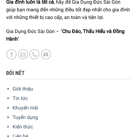
Gia đình luôn là tất cả
, hãy để Gia Dụng Đức Sài Gòn
giúp bạn mang đến những điều tốt đẹp nhất cho gia đình
với những thiết bị cao cấp, an toàn và tiện lợi.
Gia Dụng Đức Sài Gòn – "
Chu Đáo, Thấu Hiểu và Đồng
Hành
"
Khối lượng giặt – Chương trình giặt
Với khối lượng giặt 10 kg, máy giặt Bosch WGB2560X0
ĐÔI NÉT
đáp ứng tốt cho nhu cầu giặt giũ của các hộ gia đình từ
5
– 7 thành viên
. Máy giặt cho phép bạn tùy chọn dễ dàng
Giới thiệu
theo nhu cầu sử dụng với
14 chương trình giặt sấy
đa dạng
Tin tức
như:
Khuyến mãi
Chương trình làm mới giảm nhăn Iron Assist
Tuyển dụng
Kiến thức
Chương trình giặt diệt khuẩn Hygiene Plus
Liên hệ