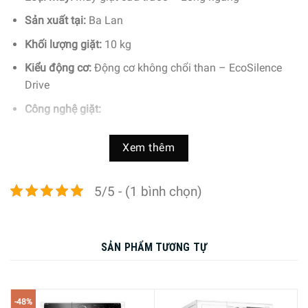
Sản xuất tại:
Ba Lan
Khối lượng giặt:
10 kg
Kiểu động cơ:
Động cơ không chổi than – EcoSilence
Drive
Công nghệ giặt:
Tự động cân chỉnh lượng nước phù hợp Active
Xem thêm
Water Plus
Công nghệ giặt 4D
5/5 - (1 bình chọn)
Công nghệ giặt tải nhỏ MiniLoad
Giặt nước nóng diệt khuẩn Hygiene
SẢN PHẨM TƯƠNG TỰ
Tiện ích:
Đèn chiếu sáng lồng giặt
-48%