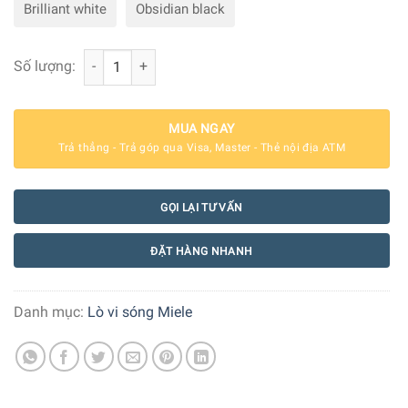
Brilliant white
Obsidian black
Lò Vi Sóng Kèm Nướng Miele M 2234 SC số lượng
Số lượng:
MUA NGAY
Trả thẳng - Trả góp qua Visa, Master - Thẻ nội địa ATM
GỌI LẠI TƯ VẤN
ĐẶT HÀNG NHANH
Danh mục:
Lò vi sóng Miele