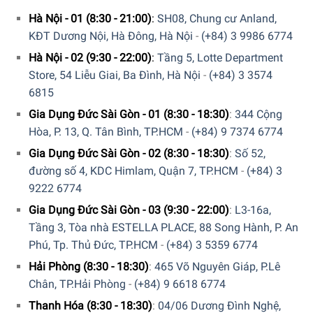
Với việc tích hợp hệ thống nướng bằng các bóng thạch anh
Hà Nội - 01 (8:30 - 21:00)
:
SH08, Chung cư Anland,
và tính năng cho phép hoạt động kết hợp giữa vi sóng và
KĐT Dương Nội, Hà Đông, Hà Nội
-
(+84) 3 9986 6774
nướng sẽ giúp bạn tối ưu hóa các quá trình nấu ăn của
Hà Nội - 02 (9:30 - 22:00)
:
Tầng 5, Lotte Department
mình. Với tùy chọn này bạn có thể nấu chín bên trong và
Store, 54 Liễu Giai, Ba Đình, Hà Nội
-
(+84) 3 3574
làm vàng giòn bên ngoài chỉ trong cùng một quy trình. Bạn
6815
có thể chế biến món thịt hầm, bánh pizza hoặc đùi gà giòn
Gia Dụng Đức Sài Gòn - 01 (8:30 - 18:30)
:
344 Cộng
ngon ở chế độ kết hợp mà không cần phải thực hiện thêm
Hòa, P. 13, Q. Tân Bình, TP.HCM
-
(+84) 9 7374 6774
bất kỳ cài đặt nào hoặc kiểm tra quá trình nấu ăn.
Gia Dụng Đức Sài Gòn - 02 (8:30 - 18:30)
:
Số 52,
đường số 4, KDC Himlam, Quận 7, TP.HCM
-
(+84) 3
9222 6774
Gia Dụng Đức Sài Gòn - 03 (9:30 - 22:00)
:
L3-16a,
Tầng 3, Tòa nhà ESTELLA PLACE, 88 Song Hành, P. An
Phú, Tp. Thủ Đức, TP.HCM
-
(+84) 3 5359 6774
Hải Phòng (8:30 - 18:30)
:
465 Võ Nguyên Giáp, P.Lê
Chân, TP.Hải Phòng
-
(+84) 9 6618 6774
Thanh Hóa (8:30 - 18:30)
:
04/06 Dương Đình Nghệ,