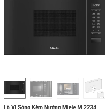
Lò Vi Sóng Kèm Nướng Miele M 2234