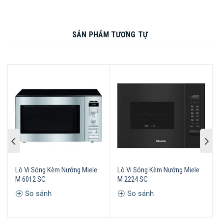
Tích hợp nhiều chương trình nấu tự động
Không chỉ là hâm nóng hay rã đông thực phẩm, Miele M
SẢN PHẨM TƯƠNG TỰ
2234 SC còn làm được nhiều hơn thế khi tích hợp rất nhiều
chương trình nấu tự động. Với tùy chọn này bạn chỉ cần
chọn chương trình phù hợp với món ăn và cài đặt khối
lượng của thực phẩm. Thiết bị tự động xác định công suất
và thời gian nấu phù hợp. Điều này giúp bạn có nhiều thời
gian cho việc khác khi không cần vận hành và kiểm soát
nữa.
Lò Vi Sóng Kèm Nướng Miele
Lò Vi Sóng Kèm Nướng Miele
M 6012 SC
M 2224 SC
So sánh
So sánh