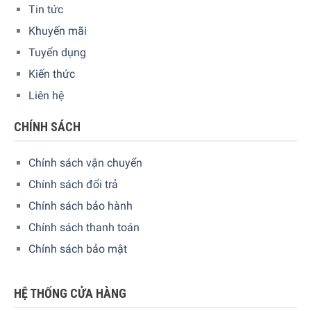
Tin tức
Khuyến mãi
Tuyển dụng
Kiến thức
Liên hệ
CHÍNH SÁCH
Chính sách vận chuyển
Chính sách đổi trả
Chính sách bảo hành
Chính sách thanh toán
Lò Vi Sóng Miele M 2234 SC mang đến những món ăn vàng
Chính sách bảo mật
giòn nhanh chóng với dàn nướng thạch anh
HỆ THỐNG CỬA HÀNG
Kết hợp vi sóng và nướng trong quá trình nấu