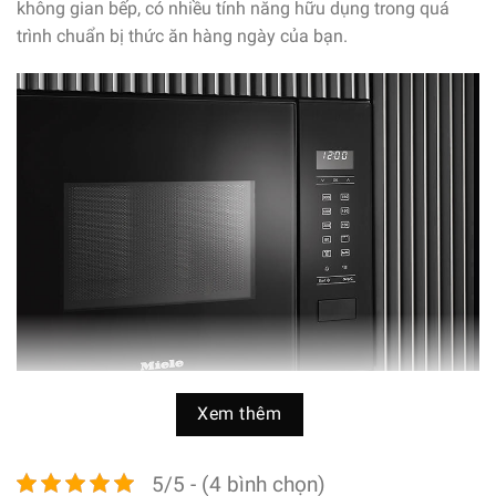
không gian bếp, có nhiều tính năng hữu dụng trong quá
trình chuẩn bị thức ăn hàng ngày của bạn.
Xem thêm
Lò Vi Sóng Miele M 2234 SC trợ thủ đắc lực cho không gian
bếp của bạn
5/5 - (4 bình chọn)