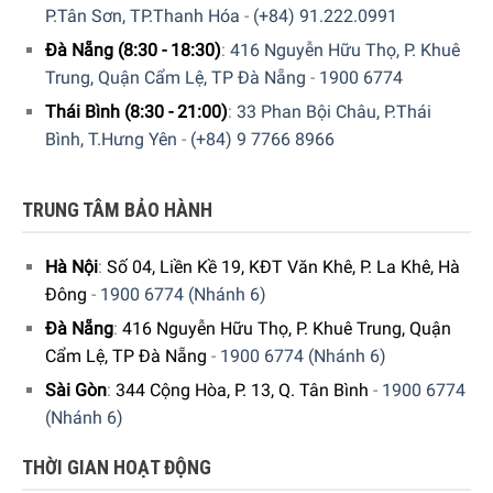
P.Tân Sơn, TP.Thanh Hóa
-
(+84) 91.222.0991
Đà Nẵng (8:30 - 18:30)
:
416 Nguyễn Hữu Thọ, P. Khuê
Trung, Quận Cẩm Lệ, TP Đà Nẵng
-
1900 6774
Thái Bình (8:30 - 21:00)
:
33 Phan Bội Châu, P.Thái
Lò Vi Sóng Miele M 2234 SC giúp bạn có được các món ăn
Bình, T.Hưng Yên
-
(+84) 9 7766 8966
ngon hơn, đẹp mắt hơn với chế độ kết hợp
TRUNG TÂM BẢO HÀNH
Tính năng tự động giữ ấm
Sau khoảng thời gian khoảng 2 phút sau khi kết thúc quy
Hà Nội
:
Số 04, Liền Kề 19, KĐT Văn Khê, P. La Khê, Hà
trình nấu ở mức công suất tối thiểu 450W, lò vi sóng Miele
Đông
-
1900 6774 (Nhánh 6)
M 2234 SC sẽ tự động chuyển qua chế độ giữ ấm thức ăn.
Đà Nẵng
:
416 Nguyễn Hữu Thọ, P. Khuê Trung, Quận
Nếu cửa lò không mở và không có bất kỳ thao tác điều
Cẩm Lệ, TP Đà Nẵng
-
1900 6774 (Nhánh 6)
khiển nào thì Miele M 2234 SC sẽ giúp bạn giữ thức ăn
bằng cách duy trì mức công suất 80W với thời gian lên đến
Sài Gòn
:
344 Cộng Hòa, P. 13, Q. Tân Bình
-
1900 6774
15 phút.
(Nhánh 6)
THỜI GIAN HOẠT ĐỘNG