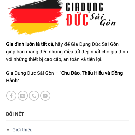
Gia đình luôn là tất cả
, hãy để Gia Dụng Đức Sài Gòn
Lò Vi Sóng Miele M 2234 SC giúp bạn tiết kiệm thời gian chuẩn
giúp bạn mang đến những điều tốt đẹp nhất cho gia đình
bị với Quick Microwave
với những thiết bị cao cấp, an toàn và tiện lợi.
Gia Dụng Đức Sài Gòn – "
Chu Đáo, Thấu Hiểu và Đồng
Trang bị hệ thống nướng thạch anh
Hành
"
Ngoài tính năng vi sóng, Miele M 2234 SC được tích hợp hệ
thống bóng sấy nhiệt thạch anh và kết hợp với bàn xoay sẽ
làm chín các món ăn của bạn một cách đồng đều và
nhanh chóng – công suất nướng sẽ đạt được công suất tối
ĐÔI NÉT
đa chỉ sau vài giây. Ví dụ, bạn có thể sử dụng cho khoai tây
chiên hoặc một số món tráng miệng nhất định để hoàn
Giới thiệu
thiện không chỉ về hình thức mà còn về hương vị.