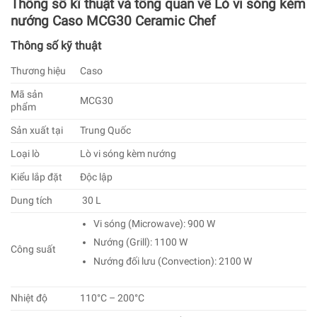
Thông số kĩ thuật và tổng quan về Lò vi sóng kèm
nướng Caso MCG30 Ceramic Chef
Thông số kỹ thuật
Thương hiệu
Caso
Mã sản
MCG30
phẩm
Sản xuất tại
Trung Quốc
Loại lò
Lò vi sóng kèm nướng
Kiểu lắp đặt
Độc lập
Dung tích
30 L
Vi sóng (Microwave): 900 W
Nướng (Grill): 1100 W
Công suất
Nướng đối lưu (Convection): 2100 W
Nhiệt độ
110°C – 200°C