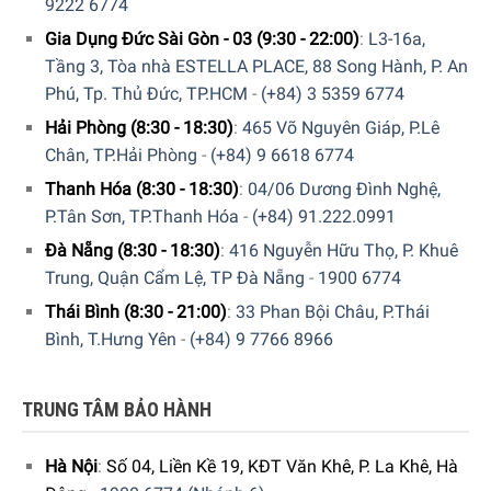
9222 6774
Gia Dụng Đức Sài Gòn - 03 (9:30 - 22:00)
:
L3-16a,
Tầng 3, Tòa nhà ESTELLA PLACE, 88 Song Hành, P. An
Phú, Tp. Thủ Đức, TP.HCM
-
(+84) 3 5359 6774
Hải Phòng (8:30 - 18:30)
:
465 Võ Nguyên Giáp, P.Lê
Chân, TP.Hải Phòng
-
(+84) 9 6618 6774
Thanh Hóa (8:30 - 18:30)
:
04/06 Dương Đình Nghệ,
P.Tân Sơn, TP.Thanh Hóa
-
(+84) 91.222.0991
Đà Nẵng (8:30 - 18:30)
:
416 Nguyễn Hữu Thọ, P. Khuê
Trung, Quận Cẩm Lệ, TP Đà Nẵng
-
1900 6774
Thái Bình (8:30 - 21:00)
:
33 Phan Bội Châu, P.Thái
Bình, T.Hưng Yên
-
(+84) 9 7766 8966
TRUNG TÂM BẢO HÀNH
Hà Nội
:
Số 04, Liền Kề 19, KĐT Văn Khê, P. La Khê, Hà