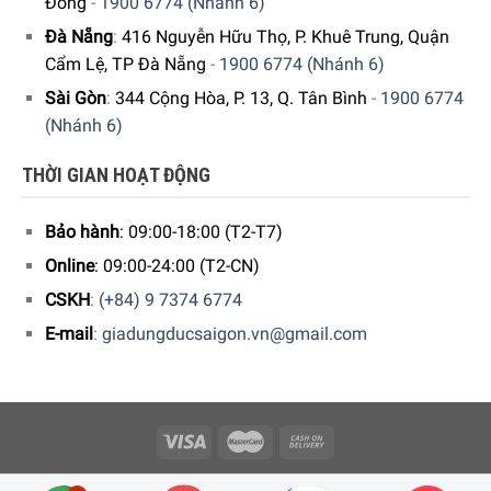
Đông
-
1900 6774 (Nhánh 6)
Đà Nẵng
:
416 Nguyễn Hữu Thọ, P. Khuê Trung, Quận
Cẩm Lệ, TP Đà Nẵng
-
1900 6774 (Nhánh 6)
Sài Gòn
:
344 Cộng Hòa, P. 13, Q. Tân Bình
-
1900 6774
(Nhánh 6)
THỜI GIAN HOẠT ĐỘNG
Bảo hành
: 09:00-18:00 (T2-T7)
Online
: 09:00-24:00 (T2-CN)
CSKH
:
(+84) 9 7374 6774
E-mail
:
giadungducsaigon.vn@gmail.com