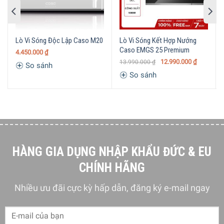
5/5 - (1 bình chọn)
Lò Vi Sóng Độc Lập Caso M20
Lò Vi Sóng Kết Hợp Nướng
Caso EMGS 25 Premium
4.450.000
₫
12.990.000
₫
13.990.000
₫
So sánh
So sánh
HÀNG GIA DỤNG NHẬP KHẨU ĐỨC & EU
CHÍNH HÃNG
Nhiều ưu đãi cực kỳ hấp dẫn, đăng ký e-mail ngay