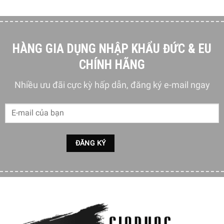
HÀNG GIA DỤNG NHẬP KHẨU ĐỨC & EU
CHÍNH HÃNG
Nhiều ưu đãi cực kỳ hấp dẫn, đăng ký e-mail ngay
Thiết kế âm tủ sang trọng
Lò vi sóng kèm nướng Caso EMCG 32 có thiết kế cổ điển,
sang trọng của lò vi sóng bằng thép không gỉ phù hợp
hoàn hảo với bất kỳ phong cách nhà bếp nào.
Nội thất thép không gỉ bền bỉ
Lò vi sóng kèm nướng Caso EMCG 32 có phần nội thất
bằng thép không gỉ chất lượng cao đảm bảo tuổi thọ lâu
dài. Ngoài ra, các món ăn khi được chế biến trong lò cũng