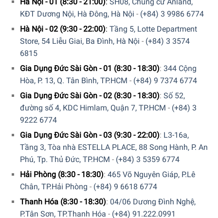
Hà Nội - 01 (8:30 - 21:00)
:
SH08, Chung cư Anland,
KĐT Dương Nội, Hà Đông, Hà Nội
-
(+84) 3 9986 6774
Giao hàng nhanh chóng toàn quốc.
Hà Nội - 02 (9:30 - 22:00)
:
Tầng 5, Lotte Department
Bảo hành bằng thẻ bảo hành chính hãng từ công ty.
Store, 54 Liễu Giai, Ba Đình, Hà Nội
-
(+84) 3 3574
Hàng đúng nguồn gốc, chính hãng, nhập khẩu Đức &
6815
EU.
Gia Dụng Đức Sài Gòn - 01 (8:30 - 18:30)
:
344 Cộng
Hòa, P. 13, Q. Tân Bình, TP.HCM
-
(+84) 9 7374 6774
Ngoài ra, Quý khách có thể tham khảo thêm các sản
phẩm khác.
Tại đây
Gia Dụng Đức Sài Gòn - 02 (8:30 - 18:30)
:
Số 52,
đường số 4, KDC Himlam, Quận 7, TP.HCM
-
(+84) 3
Thêm vào đó, chúng tôi cũng có kênh
Youtube
review về
9222 6774
các sản phẩm, cũng như hướng dẫn sử dụng các loại thiết
Gia Dụng Đức Sài Gòn - 03 (9:30 - 22:00)
:
L3-16a,
bị Đồ gia dụng. Quý khách có thể tham khảo
tại đây
.
Tầng 3, Tòa nhà ESTELLA PLACE, 88 Song Hành, P. An
Phú, Tp. Thủ Đức, TP.HCM
-
(+84) 3 5359 6774
5/5 - (1 bình chọn)
Hải Phòng (8:30 - 18:30)
:
465 Võ Nguyên Giáp, P.Lê
Chân, TP.Hải Phòng
-
(+84) 9 6618 6774
Thanh Hóa (8:30 - 18:30)
:
04/06 Dương Đình Nghệ,
P.Tân Sơn, TP.Thanh Hóa
-
(+84) 91.222.0991