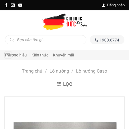
Skip
Đăng nhập
to
content
Tìm
1900.6774
kiếm
sản
phẩm
Thương hiệu
Kiến thức
Khuyến mãi
Trang chủ
/
Lò nướng
/
Lò nướng Caso
LỌC