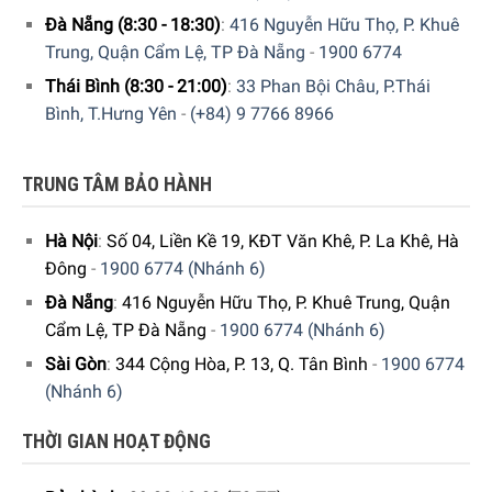
Đà Nẵng (8:30 - 18:30)
:
416 Nguyễn Hữu Thọ, P. Khuê
Trung, Quận Cẩm Lệ, TP Đà Nẵng
-
1900 6774
Thái Bình (8:30 - 21:00)
:
33 Phan Bội Châu, P.Thái
Bình, T.Hưng Yên
-
(+84) 9 7766 8966
TRUNG TÂM BẢO HÀNH
Hà Nội
:
Số 04, Liền Kề 19, KĐT Văn Khê, P. La Khê, Hà
Đông
-
1900 6774 (Nhánh 6)
Đà Nẵng
:
416 Nguyễn Hữu Thọ, P. Khuê Trung, Quận
Cẩm Lệ, TP Đà Nẵng
-
1900 6774 (Nhánh 6)
Sài Gòn
:
344 Cộng Hòa, P. 13, Q. Tân Bình
-
1900 6774
(Nhánh 6)
THỜI GIAN HOẠT ĐỘNG