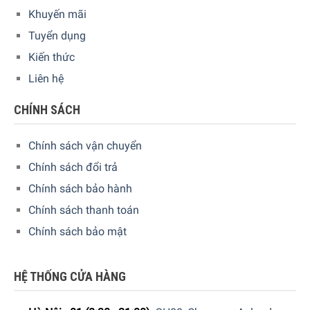
những tư vấn chi tiết và đặt mua sản phẩm.
Khuyến mãi
Hoặc Đặt hàng trực tiếp trên website, Gia Dụng Đức Sài
Tuyển dụng
Gòn sẽ gọi lại để xác nhận đơn hàng với quý khách.
Kiến thức
Hoặc Quý khách có thể đến trực tiếp
hệ thống
Liên hệ
showroom
của Gia Dụng Đức Sài Gòn trên toàn quốc để
trải nghiệm sản phẩm này.
CHÍNH SÁCH
Chính sách vận chuyển
Chính sách đổi trả
Chính sách bảo hành
Chính sách thanh toán
Chính sách bảo mật
HỆ THỐNG CỬA HÀNG
GIA DỤNG ĐỨC SÀI GÒN CAM KẾT: