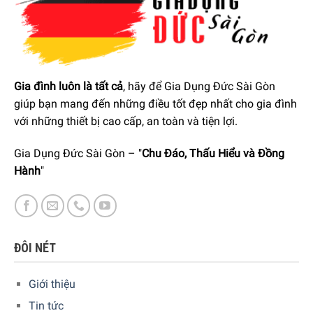
sẽ được kiểm soát trực quan với đèn chiếu sáng khoang lò,
giúp người dùng luôn có thể quan sát xuyên suốt quá trình
nấu.
Gia đình luôn là tất cả
, hãy để Gia Dụng Đức Sài Gòn
giúp bạn mang đến những điều tốt đẹp nhất cho gia đình
với những thiết bị cao cấp, an toàn và tiện lợi.
Gia Dụng Đức Sài Gòn – "
Chu Đáo, Thấu Hiểu và Đồng
Hành
"
ĐÔI NÉT
Để đặt mua sản phẩm, Quý khách hàng vui lòng liên hệ:
Giới thiệu
Hotline:
1900 6774
hoặc
039 222 6774
để nhận được
Tin tức