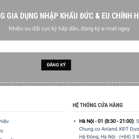
chương trình của người dùng
G GIA DỤNG NHẬP KHẨU ĐỨC & EU CHÍNH 
Nhiều ưu đãi cực kỳ hấp dẫn, đăng ký e-mail ngay
5 cm x Sâu 56,7 cm – Nặng 46,4 kg
T
HỆ THỐNG CỬA HÀNG
thiệu
Hà Nội - 01 (8:30 - 21:00)
:
S
Chung cư Anland, KĐT Dươ
ức
Hà Đông, Hà Nội
-
(+84) 3 