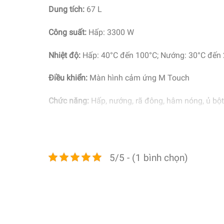
Dung tích:
67 L
Công suất:
Hấp: 3300 W
Nhiệt độ:
Hấp: 40°C đến 100°C; Nướng: 30°C đến
Điều khiển:
Màn hình cảm ứng M Touch
Chức năng:
Hấp, nướng, rã đông, hâm nóng, ủ bột
Số chương trình:
28
Tiện ích:
5/5 - (1 bình chọn)
Công nghệ tạo hơi nước DualSteam
Cá nhân hóa cài đặt độ ẩm trong các chế độ 
Điều khiển và kiểm soát từ xa khi kết nối ứn
Tính năng chạm để mở cửa Touch2Open