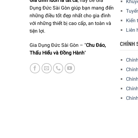
Gia đình luôn là tất cả
, hãy để Gia
Khuy
Dụng Đức Sài Gòn giúp bạn mang đến
Tuyể
những điều tốt đẹp nhất cho gia đình
Kiến 
với những thiết bị cao cấp, an toàn và
Liên 
tiện lợi.
CHÍNH 
Gia Dụng Đức Sài Gòn – "
Chu Đáo,
Thấu Hiểu và Đồng Hành
"
Chín
Chính
Chín
Chính
Chín