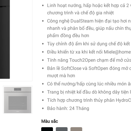
Linh hoạt nướng, hấp hoặc kết hợp cả 2 
chương trình và chế độ gia nhiệt
Công nghệ DualSteam hiện đại tạo hơi 
nhanh và phân bổ đều, giúp nấu chín th
phẩm đồng đều hơn
Tùy chỉnh độ ẩm khi sử dụng chế độ kết
Điều khiển từ xa khi kết nối Miele@home
Tính năng Touch2Open chạm để mở cử
B
ản lề
SoftClose và
SoftOpen đ
óng mở c
mượt mà hơn
Có thể nướng/hấp cùng lúc nhiều món ă
Trang bị nhiệt kế đầu dò không dây tiện l
Tích hợp chương trình thủy phân Hydro
Bảo hành: 24 Tháng
Màu sắc