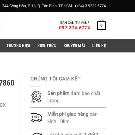
344 Cộng Hòa, P. 13, Q. Tân Bình, TP.HCM -
(+84) 3 9222 6774
BẠN CẦN TƯ VẤN?
0
097.374.6774
THƯƠNG HIỆU
KIẾN THỨC
KHUYẾN MÃI
LIÊN HỆ
CHÚNG TÔI CAM KẾT
 7860
Sản phẩm
đảm bảo chất
lượng
HCX
Miễn phí
giao hàng
bán
kính 10km
Lỗi nhà sản xuất
1 đổi 1