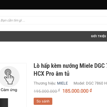
GIỚI THIỆU
Lò hấp kèm nướng Miele DGC
HCX Pro âm tủ
Thương hiệu:
MIELE
Model:
DGC 7860 
₫
185.000.000
₫
195.000.000
So sánh