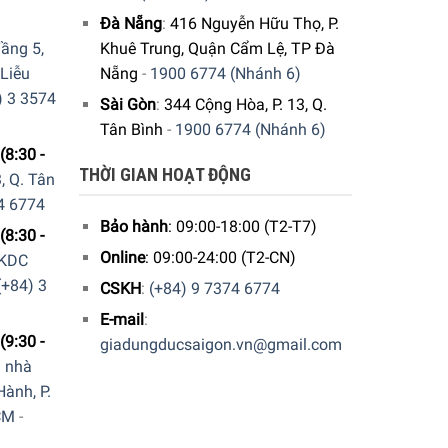
Đà Nẵng
:
416 Nguyễn Hữu Thọ, P.
ầng 5,
Khuê Trung, Quận Cẩm Lệ, TP Đà
 Liễu
Nẵng
-
1900 6774 (Nhánh 6)
) 3 3574
Sài Gòn
:
344 Cộng Hòa, P. 13, Q.
Tân Bình
-
1900 6774 (Nhánh 6)
(8:30 -
THỜI GIAN HOẠT ĐỘNG
, Q. Tân
4 6774
Bảo hành
: 09:00-18:00 (T2-T7)
(8:30 -
Online
: 09:00-24:00 (T2-CN)
 KDC
(+84) 3
CSKH
:
(+84) 9 7374 6774
E-mail
:
(9:30 -
giadungducsaigon.vn@gmail.com
a nhà
ành, P.
CM
-