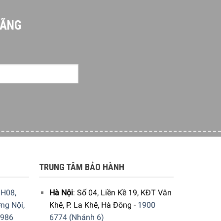
HÃNG
TRUNG TÂM BẢO HÀNH
H08,
Hà Nội
:
Số 04, Liền Kề 19, KĐT Văn
ng Nội,
Khê, P. La Khê, Hà Đông
-
1900
9986
6774 (Nhánh 6)