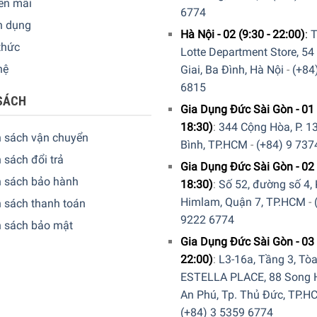
ến mãi
6774
n dụng
Hà Nội - 02 (9:30 - 22:00)
:
T
thức
Lotte Department Store, 54
hệ
Giai, Ba Đình, Hà Nội
-
(+84
6815
SÁCH
Gia Dụng Đức Sài Gòn - 01 
18:30)
:
344 Cộng Hòa, P. 13
h sách vận chuyển
Bình, TP.HCM
-
(+84) 9 737
 sách đổi trả
Gia Dụng Đức Sài Gòn - 02 
h sách bảo hành
18:30)
:
Số 52, đường số 4,
Himlam, Quận 7, TP.HCM
-
 sách thanh toán
9222 6774
h sách bảo mật
Gia Dụng Đức Sài Gòn - 03 
22:00)
:
L3-16a, Tầng 3, Tò
ESTELLA PLACE, 88 Song H
An Phú, Tp. Thủ Đức, TP.H
(+84) 3 5359 6774