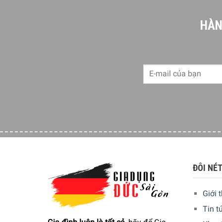
Tính năng User programmes tạo và lưu tới 20 
HÀN
Cài đặt cá nhân Individual settings
Kích thước – Khối lượng:
Cao 59,6 cm x Rộng 59,
5/5 - (1 bình chọn)
ĐÔI NÉ
Giới 
Tin t