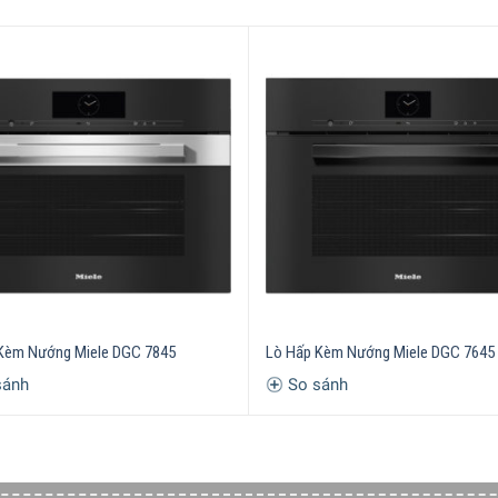
 êm ái
 hoạt bảng điều khiển khi phát hiện người dùng ở gần
phẩm độc lập mà không ảnh hưởng đến hương vị
g kèm dây nguồn)
c phẩm
Kèm Nướng Miele DGC 7845
Lò Hấp Kèm Nướng Miele DGC 7645
sánh
So sánh
à mức nhiệt khuyến nghị