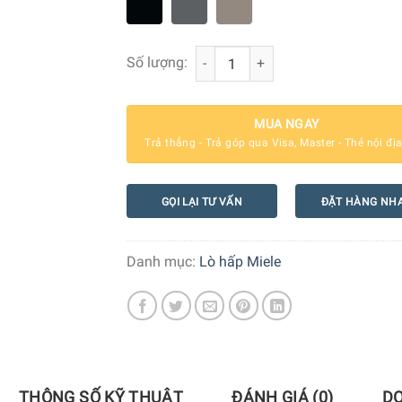
Lò hấp kèm nướng Miele DGC 7860 H
Số lượng:
MUA NGAY
Trả thẳng - Trả góp qua Visa, Master - Thẻ nội đị
GỌI LẠI TƯ VẤN
ĐẶT HÀNG NH
Danh mục:
Lò hấp Miele
THÔNG SỐ KỸ THUẬT
ĐÁNH GIÁ (0)
D