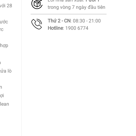
với 28
trong vòng 7 ngày đầu tiên
Thứ 2 - CN
: 08:30 - 21:00
nước
Hotline
: 1900 6774
ực
 hợp
a
ửa lò
n
ợi
Clean