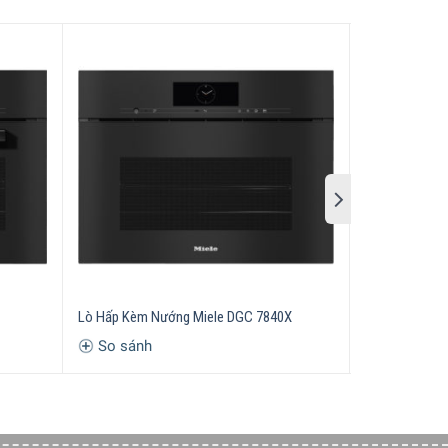
Lò Hấp Kèm Nướng Miele DGC 7840X
Lò Hấp Kèm N
So sánh
So sánh