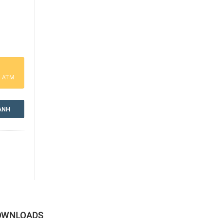
CX Pro âm tủ số lượng
a ATM
ANH
OWNLOADS