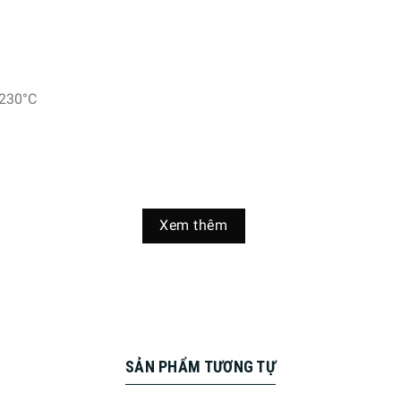
 230°C
Xem thêm
kết hợp nướng và hấp
g dụng Miele@home
SẢN PHẨM TƯƠNG TỰ