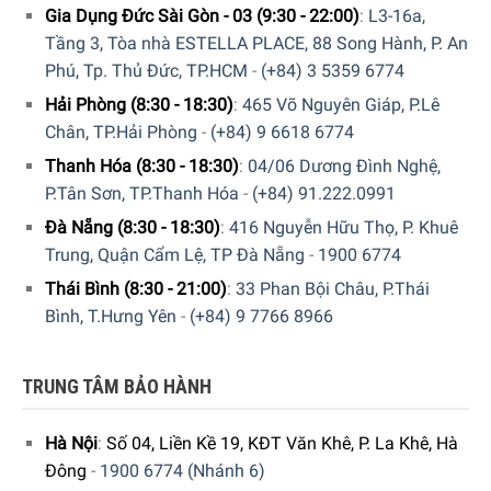
Gia Dụng Đức Sài Gòn - 03 (9:30 - 22:00)
:
L3-16a,
Tích hợp nhiều chương trình nấu tự động
Tầng 3, Tòa nhà ESTELLA PLACE, 88 Song Hành, P. An
Một trong những vấn đề gặp phải của những người nấu ăn
Phú, Tp. Thủ Đức, TP.HCM
-
(+84) 3 5359 6774
không chuyên đó là chọn lựa được quy trình, nhiệt độ phù
Hải Phòng (8:30 - 18:30)
:
465 Võ Nguyên Giáp, P.Lê
hợp cho từng loại thực phẩm. Để giúp người sử dụng có
Chân, TP.Hải Phòng
-
(+84) 9 6618 6774
được các món ăn như ý, lò hấp kèm nướng Miele DGC
Thanh Hóa (8:30 - 18:30)
:
04/06 Dương Đình Nghệ,
7540 đã tích hợp sẵn các chương trình tự động. Bạn không
P.Tân Sơn, TP.Thanh Hóa
-
(+84) 91.222.0991
phải chọn nhiệt độ hoặc thời lượng – thiết bị của bạn sẽ
đảm nhận mọi thứ để giúp quá trình nấu ăn của bạn dễ
Đà Nẵng (8:30 - 18:30)
:
416 Nguyễn Hữu Thọ, P. Khuê
dàng hơn.Đối với nhiều loại thực phẩm, có thể điều chỉnh
Trung, Quận Cẩm Lệ, TP Đà Nẵng
-
1900 6774
mức độ nấu chín hoặc mức độ vàng giòn cho lớp ngoài
Thái Bình (8:30 - 21:00)
:
33 Phan Bội Châu, P.Thái
của món ăn.
Bình, T.Hưng Yên
-
(+84) 9 7766 8966
TRUNG TÂM BẢO HÀNH
Hà Nội
:
Số 04, Liền Kề 19, KĐT Văn Khê, P. La Khê, Hà
Đông
-
1900 6774 (Nhánh 6)