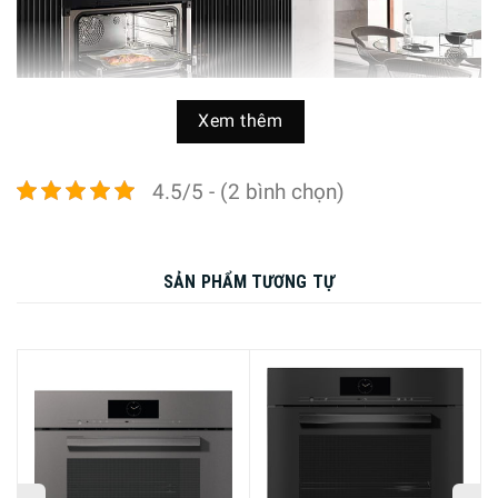
Xem thêm
4.5/5 - (2 bình chọn)
Lò hấp kèm nướng Miele DGC 7540 giúp bạn chế biến các
món ăn yêu thích nhanh chóng, hiệu quả ngay tại nhà
SẢN PHẨM TƯƠNG TỰ
Trang bị công nghệ hơi nước DualSteam
Lò hấp kèm nướng Miele DGC 7540 có thiết kế cải tiến với
bộ phận tạo hơi nước nằm bên ngoài khoang lò, công suất
mạnh mẽ với sự sắp xếp, căn chỉnh đặc biệt của hai vòi
phun hơi nước DualSteam. Thời gian làm nóng và nấu
nhanh cũng như phân bổ hơi nước đều giúp bạn chế biến