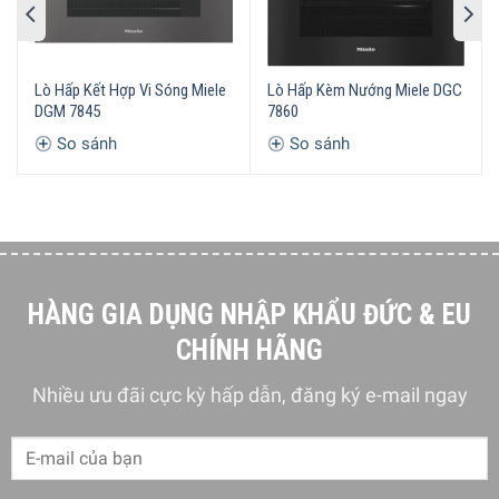
thức ăn dễ dàng hơn. Điều này giúp kết quả nấu luôn đạt
được hiệu quả cao cho tất cả các loại thực phẩm.
Lò Hấp Kết Hợp Vi Sóng Miele
Lò Hấp Kèm Nướng Miele DGC
DGM 7845
7860
So sánh
So sánh
HÀNG GIA DỤNG NHẬP KHẨU ĐỨC & EU
CHÍNH HÃNG
Nhiều ưu đãi cực kỳ hấp dẫn, đăng ký e-mail ngay
Lò hấp kèm nướng Miele DGC 7540 mang đến kết quả nấu ăn
hoàn hảo, nhanh chóng với công nghệ DualSteam