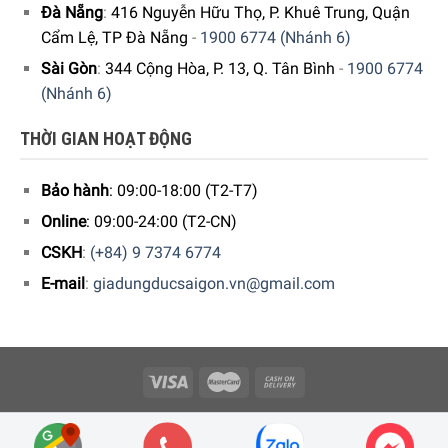
Đà Nẵng
:
416 Nguyễn Hữu Thọ, P. Khuê Trung, Quận
Cẩm Lệ, TP Đà Nẵng
-
1900 6774 (Nhánh 6)
Sài Gòn
:
344 Cộng Hòa, P. 13, Q. Tân Bình
-
1900 6774
(Nhánh 6)
THỜI GIAN HOẠT ĐỘNG
Bảo hành
: 09:00-18:00 (T2-T7)
Lò hấp kèm nướng Miele DGC 7540 sẽ là trợ thủ hiệu quả cho
bạn với nhiều chương trình nấu tự động
Online
: 09:00-24:00 (T2-CN)
CSKH
:
(+84) 9 7374 6774
Tính năng tự động giữ ấm
E-mail
:
giadungducsaigon.vn@gmail.com
Sau khoảng thời gian khoảng 5 phút sau khi kết thúc quy
trình nấu ở mức nhiệt độ 80°C, lò vi hấp Miele DGC 7540 sẽ
tự động chuyển qua chế độ giữ ấm thức ăn. Nếu cửa lò
không mở và không có bất kỳ thao tác điều khiển nào thì lò
hấp sẽ giúp bạn giữ thức ăn bằng cách duy trì mức 70°C
Copyright 2026 © Công ty Cổ phần Minh Housewares - ĐKKD số
với thời gian lên đến 15 phút.