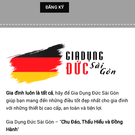
Trang bị tính năng kết hợp giữ hấp và nướng
Mang đến kết quả nấu nướng hiệu quả, tốt nhất cho bạn
khi Miele DGC 7540 cho phép hoạt động linh hoạt quá trình
nấu kết hợp giữ hấp và nướng. Ở chế độ hoạt động này
bạn có thể điều chỉnh linh hoạt cả nhiệt độ khô (30°C đến
225°C) và độ ẩm (0% đến 100%) cho phù hợp với từng
món ăn. Các cài đặt này có thể được thay đổi liên tiếp tối
đa 10 lần. Điều này đảm bảo thực phẩm được nấu theo sở
thích của bạn.
Gia đình luôn là tất cả
, hãy để Gia Dụng Đức Sài Gòn
giúp bạn mang đến những điều tốt đẹp nhất cho gia đình
với những thiết bị cao cấp, an toàn và tiện lợi.
Gia Dụng Đức Sài Gòn – "
Chu Đáo, Thấu Hiểu và Đồng
Hành
"