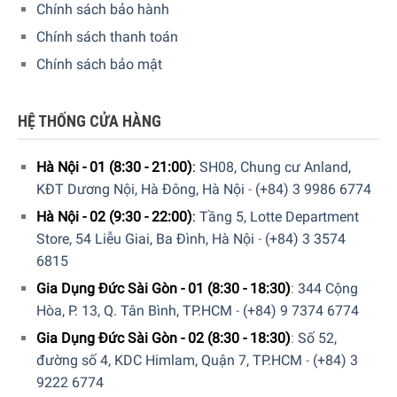
Chính sách bảo hành
lựa chọn tốt nhất cho kết quả nấu nướng hoàn hảo.
Chính sách thanh toán
Chính sách bảo mật
HỆ THỐNG CỬA HÀNG
Hà Nội - 01 (8:30 - 21:00)
:
SH08, Chung cư Anland,
KĐT Dương Nội, Hà Đông, Hà Nội
-
(+84) 3 9986 6774
Hà Nội - 02 (9:30 - 22:00)
:
Tầng 5, Lotte Department
Store, 54 Liễu Giai, Ba Đình, Hà Nội
-
(+84) 3 3574
6815
Gia Dụng Đức Sài Gòn - 01 (8:30 - 18:30)
:
344 Cộng
Hòa, P. 13, Q. Tân Bình, TP.HCM
-
(+84) 9 7374 6774
Gia Dụng Đức Sài Gòn - 02 (8:30 - 18:30)
:
Số 52,
Lò hấp kèm nướng Miele DGC 7540 giúp bạn linh hoạt trong
đường số 4, KDC Himlam, Quận 7, TP.HCM
-
(+84) 3
việc chế biến món ăn với nguyên tắc hoạt động 3 trong 1
9222 6774