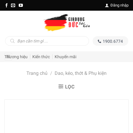
Skip
Đăng nhập
to
content
Tìm
1900.6774
kiếm
sản
phẩm
Thương hiệu
Kiến thức
Khuyến mãi
Trang chủ
/
Dao, kéo, thớt & Phụ kiện
LỌC