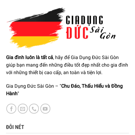
GIA DỤNG ĐỨC SÀI GÒN CAM KẾT:
Giao hàng nhanh chóng toàn quốc.
Bảo hành bằng thẻ bảo hành chính hãng từ công ty.
Hàng đúng nguồn gốc, chính hãng, nhập khẩu Đức &
Gia đình luôn là tất cả
, hãy để Gia Dụng Đức Sài Gòn
EU.
giúp bạn mang đến những điều tốt đẹp nhất cho gia đình
với những thiết bị cao cấp, an toàn và tiện lợi.
Ngoài ra quý khách còn có thể tham khảo thêm các sản
phẩm
BỘ DAO, MÀI DAO, THỚT, KÉO
khác đang được bán
Gia Dụng Đức Sài Gòn – "
Chu Đáo, Thấu Hiểu và Đồng
tại các showroom của
Gia Dụng Đức Sài Gòn
trên toàn
Hành
"
quốc và website của chúng tôi.
Thêm vào đó, chúng tôi cũng có kênh
Youtube
review về
các sản phẩm, cũng như hướng dẫn sử dụng các loại thiết
ĐÔI NÉT
bị Đồ gia dụng. Quý khách có thể tham khảo
tại đây
.