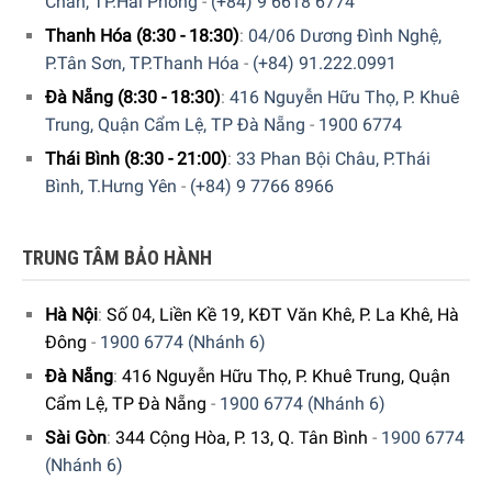
Chân, TP.Hải Phòng
-
(+84) 9 6618 6774
Thanh Hóa (8:30 - 18:30)
:
04/06 Dương Đình Nghệ,
P.Tân Sơn, TP.Thanh Hóa
-
(+84) 91.222.0991
Đà Nẵng (8:30 - 18:30)
:
416 Nguyễn Hữu Thọ, P. Khuê
Trung, Quận Cẩm Lệ, TP Đà Nẵng
-
1900 6774
Thái Bình (8:30 - 21:00)
:
33 Phan Bội Châu, P.Thái
Bình, T.Hưng Yên
-
(+84) 9 7766 8966
TRUNG TÂM BẢO HÀNH
Hà Nội
:
Số 04, Liền Kề 19, KĐT Văn Khê, P. La Khê, Hà
Đông
-
1900 6774 (Nhánh 6)
Đà Nẵng
:
416 Nguyễn Hữu Thọ, P. Khuê Trung, Quận
Cẩm Lệ, TP Đà Nẵng
-
1900 6774 (Nhánh 6)
Sài Gòn
:
344 Cộng Hòa, P. 13, Q. Tân Bình
-
1900 6774
(Nhánh 6)