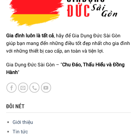
Các lợi thế quan trọng của bảo quản chân không:
Vitamin, khoáng chất, dinh dưỡng và hương vị của thực
phẩm được bảo toàn
Gia đình luôn là tất cả
, hãy để Gia Dụng Đức Sài Gòn
Kìm hãm sự phát triển của nấm mốc và vi khuẩn sẽ
giúp bạn mang đến những điều tốt đẹp nhất cho gia đình
giúp gia tăng tuổi thọ của thực phẩm
với những thiết bị cao cấp, an toàn và tiện lợi.
Bảo quản trong môi trường chân không của hộp đựng
Gia Dụng Đức Sài Gòn – "
Chu Đáo, Thấu Hiểu và Đồng
Status tránh bị lẫn mùi của thực phẩm trong tủ lạnh và
Hành
"
tủ đông
ĐÔI NÉT
Giới thiệu
Tin tức