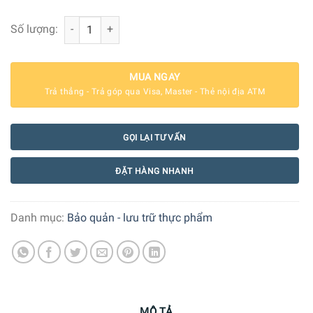
Hộp Bảo Quản Thực Phẩm Hút Chân Không Status Hình C
Số lượng:
MUA NGAY
Trả thẳng - Trả góp qua Visa, Master - Thẻ nội địa ATM
GỌI LẠI TƯ VẤN
ĐẶT HÀNG NHANH
Danh mục:
Bảo quản - lưu trữ thực phẩm
MÔ TẢ