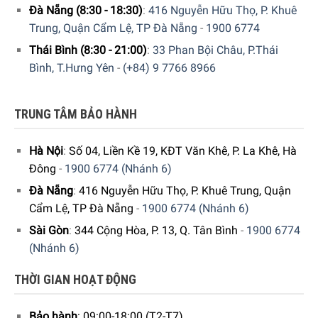
Đà Nẵng (8:30 - 18:30)
:
416 Nguyễn Hữu Thọ, P. Khuê
Trung, Quận Cẩm Lệ, TP Đà Nẵng
-
1900 6774
Thái Bình (8:30 - 21:00)
:
33 Phan Bội Châu, P.Thái
Bình, T.Hưng Yên
-
(+84) 9 7766 8966
TRUNG TÂM BẢO HÀNH
Hà Nội
:
Số 04, Liền Kề 19, KĐT Văn Khê, P. La Khê, Hà
Đông
-
1900 6774 (Nhánh 6)
Sử dụng hộp bảo quản thực phẩm Status để bảo quản
Đà Nẵng
:
416 Nguyễn Hữu Thọ, P. Khuê Trung, Quận
Cẩm Lệ, TP Đà Nẵng
-
1900 6774 (Nhánh 6)
Tất cả các loại trái cây và rau củ mà bạn muốn giữ tươi
lâu hơn. Gọt vỏ và cắt trái cây để có món sinh tố tốt cho
Sài Gòn
:
344 Cộng Hòa, P. 13, Q. Tân Bình
-
1900 6774
sức khỏe.
(Nhánh 6)
Hộp đựng bánh mì, bánh quy, các món tráng miệng và
THỜI GIAN HOẠT ĐỘNG
các loại bánh nướng khác.
Các loại món ngọt hoặc mặn đã chế biến khác nhau.
Bảo hành
: 09:00-18:00 (T2-T7)