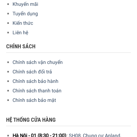
Khuyến mãi
Tuyển dụng
Kiến thức
Hút gói chân không rất đơn giản. Tất cả những gì bạn cần
Liên hệ
là một hộp chứa chân không Status và một máy bơm chân
không có thể bằng tay, bằng điện hoặc bạn có thể sử dụng
CHÍNH SÁCH
máy đóng gói chân không. Chỉ cần một vài thao tác kéo
trên máy bơm thủ công hoặc một lần nhấn nút trên máy
Chính sách vận chuyển
bơm điện hoặc máy hút chân không sẽ hút không khí ra
khỏi hộp thực phẩm và làm chậm sự phát triển của vi
Chính sách đổi trả
khuẩn, nấm mốc.
Chính sách bảo hành
Chính sách thanh toán
Chính sách bảo mật
HỆ THỐNG CỬA HÀNG
Hà Nội - 01 (8:30 - 21:00)
:
SH08, Chung cư Anland,