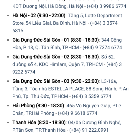
KĐT Dương Nội, Hà Đông, Hà Nội
-
(+84) 3 9986 6774
Hà Nội - 02 (9:30 - 22:00)
:
Tầng 5, Lotte Department
Store, 54 Liễu Giai, Ba Đình, Hà Nội
-
(+84) 3 3574
6815
Gia Dụng Đức Sài Gòn - 01 (8:30 - 18:30)
:
344 Cộng
Tích hợp lịch bảo quản trên nắp tiện ích
Hòa, P. 13, Q. Tân Bình, TP.HCM
-
(+84) 9 7374 6774
Nắp hộp bảo quản thực phẩm hút chân không Status cũng
Gia Dụng Đức Sài Gòn - 02 (8:30 - 18:30)
:
Số 52,
có một phần lịch tích hợp cho phép bạn đánh dấu lưu trữ
đường số 4, KDC Himlam, Quận 7, TP.HCM
-
(+84) 3
hoặc ngày hết hạn của thực phẩm. Không còn nghi ngờ
9222 6774
nếu thực phẩm có thể ăn được hay không, bằng cách này,
Gia Dụng Đức Sài Gòn - 03 (9:30 - 22:00)
:
L3-16a,
bạn có thể chỉ ra thời điểm bạn bảo quản thực phẩm nào
Tầng 3, Tòa nhà ESTELLA PLACE, 88 Song Hành, P. An
hoặc hạn sử dụng của thực phẩm đó. Ngoài ra các hộp
Phú, Tp. Thủ Đức, TP.HCM
-
(+84) 3 5359 6774
chân không Status được đóng kín và không thể mở mà
Hải Phòng (8:30 - 18:30)
:
465 Võ Nguyên Giáp, P.Lê
không nhả van.
Chân, TP.Hải Phòng
-
(+84) 9 6618 6774
Thanh Hóa (8:30 - 18:30)
:
04/06 Dương Đình Nghệ,
P.Tân Sơn, TP.Thanh Hóa
-
(+84) 91.222.0991