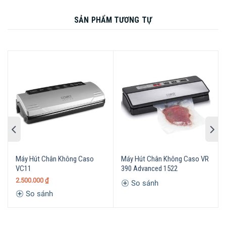
tạo ra không gian rộng rãi để bạn sắp xếp và trình bày thực
SẢN PHẨM TƯƠNG TỰ
phẩm một cách gọn gàng. Với thiết kế trong suốt, bạn có
thể dễ dàng nhìn thấy thực phẩm bên trong mà không cần
mở nắp giúp tiết kiệm thời gian.
Hộp bảo quản thực phẩm hút chân không Status 0,8L
được làm bằng Eastman Tritan. Nhựa cao cấp Tritan là
loại vật liệu cực kỳ chịu lực và bền bỉ, là sự lựa chọn tuyệt
vời cho hộp bảo quản thực phẩm hút chân không Status vì
độ trong suốt hoàn toàn và khả năng không bám mùi, màu
sắc từ thực phẩm. Hộp cũng không chứa BPA và an toàn
trong tủ đông, lò vi sóng, máy rửa chén.
Máy Hút Chân Không Caso
Máy Hút Chân Không Caso VR
VC11
390 Advanced 1522
2.500.000
₫
So sánh
So sánh