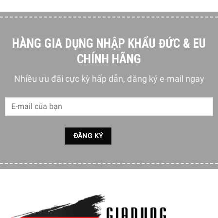
HÀNG GIA DỤNG NHẬP KHẨU ĐỨC & EU
CHÍNH HÃNG
Nhiều ưu đãi cực kỳ hấp dẫn, đăng ký e-mail ngay
Lợi ích của việc bảo quản chân không
Đóng gói bảo quản chân không gia tăng tuổi thọ thực
phẩm tươi sống, thực phẩm chín lên tới gần 4 lần. Bằng
cách đóng nắp và sử dụng máy hút chân không tương
thích, hệ thống hút chân không sẽ tạo ra áp suất âm thanh
bên trong hộp, ngăn không khí và tốc độ xâm nhập. Ngăn
chặn quá trình oxy hóa, bạn cũng đang ngăn chặn sự thoái
hóa của vitamin, khoáng chất và enzyme. Bạn sẽ có thể
tận hưởng thực phẩm tươi ngon và lâu hơn, đồng thời
giảm thiểu lãng phí và tiết kiệm chi phí.