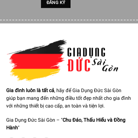
Bánh quy lúa mì nguyên
cám truyền thống
11
250 Gr
U.K
1
McVitie’s Digestive
Orginal 250g
Bộ Giỏ Quà Sắc Màu Và
12
0
Việt Nam
1
Phụ Kiện
Để đặt mua
“ Giỏ Quà Tết Thịnh Vượng 2225 – Sắc Màu ”
Quý vị hãy gọi điện trực tiếp vào
Hotline:
1900 6774
để
nhận được những tư vấn chi tiết và đặt mua sản phẩm.
Hoặc đặt hàng trực tiếp trên website. Nhân viên tổng đài
Gia đình luôn là tất cả
, hãy để Gia Dụng Đức Sài Gòn
của
Gia Dụng Đức Sài Gòn
sẽ gọi lại để xác nhận đơn
giúp bạn mang đến những điều tốt đẹp nhất cho gia đình
hàng với quý khách.
với những thiết bị cao cấp, an toàn và tiện lợi.
Gia Dụng Đức Sài Gòn – "
Chu Đáo, Thấu Hiểu và Đồng
Hành
"