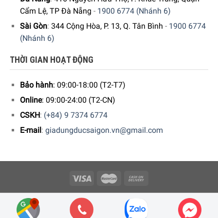
Cẩm Lệ, TP Đà Nẵng
-
1900 6774 (Nhánh 6)
Sài Gòn
:
344 Cộng Hòa, P. 13, Q. Tân Bình
-
1900 6774
(Nhánh 6)
THỜI GIAN HOẠT ĐỘNG
Bảo hành
: 09:00-18:00 (T2-T7)
Online
: 09:00-24:00 (T2-CN)
CSKH
:
(+84) 9 7374 6774
E-mail
:
giadungducsaigon.vn@gmail.com
Copyright 2026 © Công ty Cổ phần Minh Housewares - ĐKKD số
0109512447