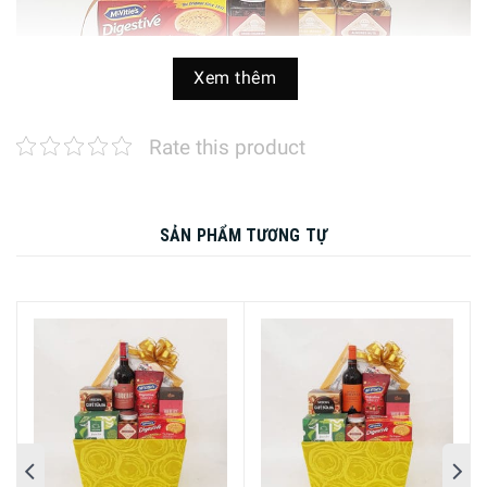
Xem thêm
Rate this product
Giỏ Quà Tết Thịnh Vượng 2225 – Sắc Màu Gồm Có:
SẢN PHẨM TƯƠNG TỰ
Dung
Số
STT
Sản phẩm
tích/Đóng
Xuất xứ
lượng
gói
Rượu JW Green Label
1
75Cl 15Y GB F21 Hộp
750 ML
Scotland
1
Thiếc
Hộp Bánh Quy Leibniz
2
World’s Love Biscuits
600 Gr
Đức
1
Hộp Thiếc 600g