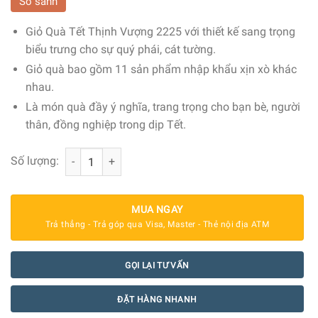
So sánh
Giỏ Quà Tết Thịnh Vượng 2225 với thiết kế sang trọng
biểu trưng cho sự quý phái, cát tường.
Giỏ quà bao gồm 11 sản phẩm nhập khẩu xịn xò khác
nhau.
Là món quà đầy ý nghĩa, trang trọng cho bạn bè, người
thân, đồng nghiệp trong dịp Tết.
Giỏ Quà Tết Thịnh Vượng 2225 - Sắc Màu số lượng
Số lượng:
MUA NGAY
Trả thẳng - Trả góp qua Visa, Master - Thẻ nội địa ATM
GỌI LẠI TƯ VẤN
ĐẶT HÀNG NHANH