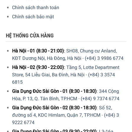
bị Đồ gia dụng. Quý khách có thể tham khảo
tại đây
.
Chính sách thanh toán
Chính sách bảo mật
Rate this product
HỆ THỐNG CỬA HÀNG
Hà Nội - 01 (8:30 - 21:00)
:
SH08, Chung cư Anland,
KĐT Dương Nội, Hà Đông, Hà Nội
-
(+84) 3 9986 6774
Hà Nội - 02 (9:30 - 22:00)
:
Tầng 5, Lotte Department
Store, 54 Liễu Giai, Ba Đình, Hà Nội
-
(+84) 3 3574
6815
Gia Dụng Đức Sài Gòn - 01 (8:30 - 18:30)
:
344 Cộng
Hòa, P. 13, Q. Tân Bình, TP.HCM
-
(+84) 9 7374 6774
Gia Dụng Đức Sài Gòn - 02 (8:30 - 18:30)
:
Số 52,
đường số 4, KDC Himlam, Quận 7, TP.HCM
-
(+84) 3
9222 6774
Gia Dụng Đức Sài Gòn - 03 (9:30 - 22:00)
:
L3-16a,