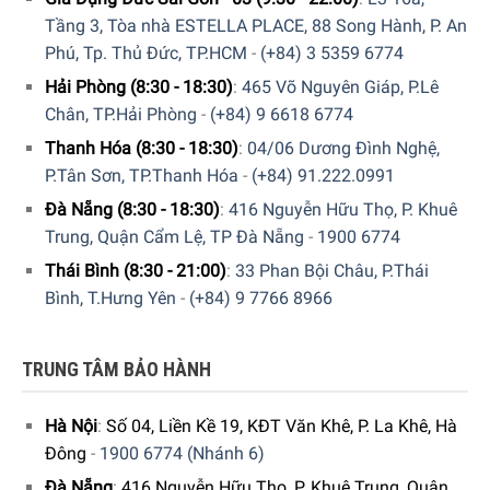
Tầng 3, Tòa nhà ESTELLA PLACE, 88 Song Hành, P. An
Phú, Tp. Thủ Đức, TP.HCM
-
(+84) 3 5359 6774
Hải Phòng (8:30 - 18:30)
:
465 Võ Nguyên Giáp, P.Lê
Chân, TP.Hải Phòng
-
(+84) 9 6618 6774
Thanh Hóa (8:30 - 18:30)
:
04/06 Dương Đình Nghệ,
P.Tân Sơn, TP.Thanh Hóa
-
(+84) 91.222.0991
Đà Nẵng (8:30 - 18:30)
:
416 Nguyễn Hữu Thọ, P. Khuê
Trung, Quận Cẩm Lệ, TP Đà Nẵng
-
1900 6774
Thái Bình (8:30 - 21:00)
:
33 Phan Bội Châu, P.Thái
Bình, T.Hưng Yên
-
(+84) 9 7766 8966
TRUNG TÂM BẢO HÀNH
Hà Nội
:
Số 04, Liền Kề 19, KĐT Văn Khê, P. La Khê, Hà
Đông
-
1900 6774 (Nhánh 6)
Đà Nẵng
:
416 Nguyễn Hữu Thọ, P. Khuê Trung, Quận