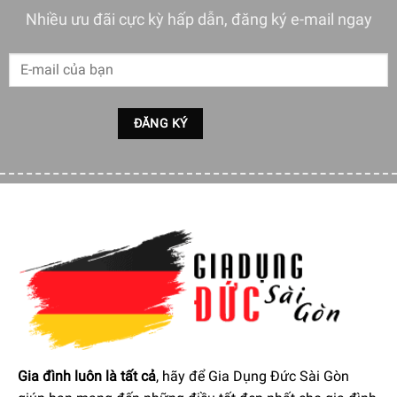
Nhiều ưu đãi cực kỳ hấp dẫn, đăng ký e-mail ngay
Với cam kết về an toàn và sức khỏe, sản phẩm không chứa
chì, đảm bảo bạn hoàn toàn yên tâm trong việc sử dụng.
Đồng thời, đĩa soup này cũng an toàn khi sử dụng với máy
rửa bát, giúp bạn tiết kiệm thời gian và công sức trong việc
vệ sinh sau khi sử dụng.
Hãy thể hiện gu thẩm mỹ tinh tế và tận hưởng những bữa
ăn trọn vẹn cùng đĩa soup Dibbern Fine Dining Relief
1105500000. Bạn sẽ không chỉ sở hữu một sản phẩm chất
lượng mà còn đầu tư vào một trải nghiệm ẩm thực đẳng
cấp.
Gia đình luôn là tất cả
, hãy để Gia Dụng Đức Sài Gòn