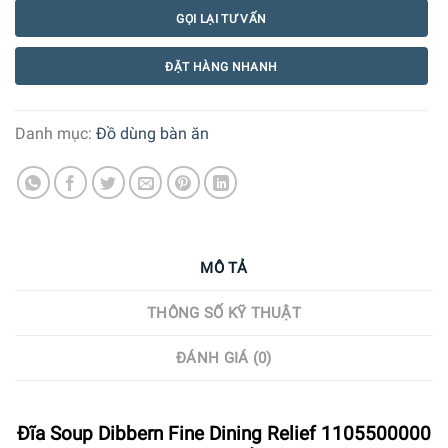
GỌI LẠI TƯ VẤN
ĐẶT HÀNG NHANH
Danh mục:
Đồ dùng bàn ăn
MÔ TẢ
THÔNG SỐ KỸ THUẬT
ĐÁNH GIÁ (0)
Đĩa Soup Dibbern Fine Dining Relief 1105500000