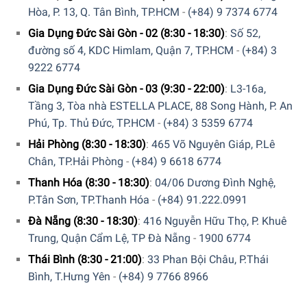
Hàng đúng nguồn gốc, chính hãng, nhập khẩu Đức &
Hòa, P. 13, Q. Tân Bình, TP.HCM
-
(+84) 9 7374 6774
EU.
Gia Dụng Đức Sài Gòn - 02 (8:30 - 18:30)
:
Số 52,
đường số 4, KDC Himlam, Quận 7, TP.HCM
-
(+84) 3
Ngoài ra quý khách còn có thể tham khảo thêm các sản
9222 6774
phẩm
Muỗng, Chén, Dĩa
khác đang được bán tại các
Gia Dụng Đức Sài Gòn - 03 (9:30 - 22:00)
:
L3-16a,
showroom của
Gia Dụng Đức Sài Gòn
trên toàn quốc và
Tầng 3, Tòa nhà ESTELLA PLACE, 88 Song Hành, P. An
website của chúng tôi.
Phú, Tp. Thủ Đức, TP.HCM
-
(+84) 3 5359 6774
Để phục vụ khách hàng tốt hơn trong việc sử dụng hoặc
Hải Phòng (8:30 - 18:30)
:
465 Võ Nguyên Giáp, P.Lê
tìm hiểu về các tính năng của các sản phẩm gia dụng. Gia
Chân, TP.Hải Phòng
-
(+84) 9 6618 6774
Dụng Đức Sài Gòn đã cho ra đời kênh
Youtube
với rất
Thanh Hóa (8:30 - 18:30)
:
04/06 Dương Đình Nghệ,
nhiều nội dung thú vị. Quý khách có thể theo dõi kênh
P.Tân Sơn, TP.Thanh Hóa
-
(+84) 91.222.0991
youtube bằng liên kết
Tại đây
.
Đà Nẵng (8:30 - 18:30)
:
416 Nguyễn Hữu Thọ, P. Khuê
Trung, Quận Cẩm Lệ, TP Đà Nẵng
-
1900 6774
5/5 - (1 bình chọn)
Thái Bình (8:30 - 21:00)
:
33 Phan Bội Châu, P.Thái
Bình, T.Hưng Yên
-
(+84) 9 7766 8966