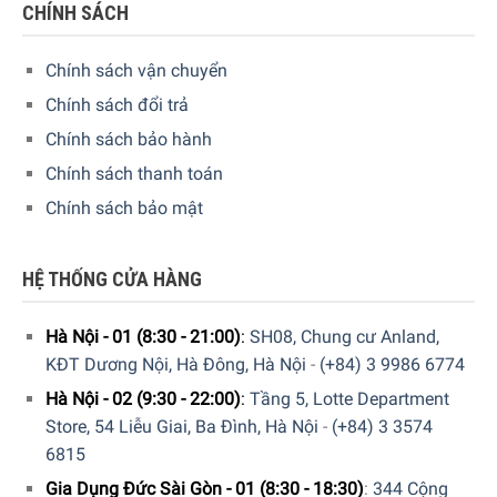
CHÍNH SÁCH
tiết và đặt mua sản phẩm. Hoặc đặt hàng trực tiếp trên
website. Nhân viên tổng đài của Gia Dụng Đức Sài Gòn sẽ
Chính sách vận chuyển
gọi lại để xác nhận đơn hàng với quý khách.
Chính sách đổi trả
Chính sách bảo hành
Chính sách thanh toán
Chính sách bảo mật
HỆ THỐNG CỬA HÀNG
Hà Nội - 01 (8:30 - 21:00)
:
SH08, Chung cư Anland,
KĐT Dương Nội, Hà Đông, Hà Nội
-
(+84) 3 9986 6774
GIA DỤNG ĐỨC SÀI GÒN CAM KẾT:
Hà Nội - 02 (9:30 - 22:00)
:
Tầng 5, Lotte Department
Store, 54 Liễu Giai, Ba Đình, Hà Nội
-
(+84) 3 3574
Giao hàng nhanh chóng toàn quốc.
6815
Bảo hành bằng thẻ bảo hành chính hãng từ công ty.
Gia Dụng Đức Sài Gòn - 01 (8:30 - 18:30)
:
344 Cộng