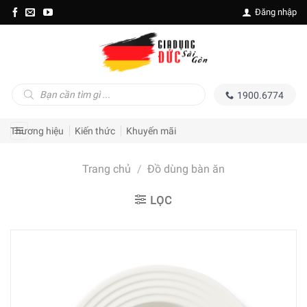
Skip
Đăng nhập
to
content
Tìm
1900.6774
kiếm
sản
phẩm
Thương hiệu
Kiến thức
Khuyến mãi
Trang chủ
/
Đồ dùng bàn ăn
LỌC