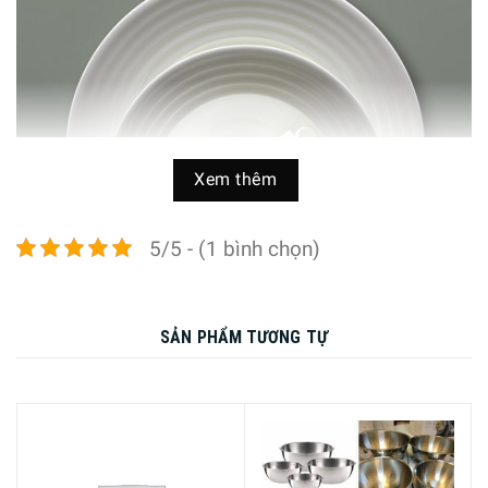
Xem thêm
5/5 - (1 bình chọn)
SẢN PHẨM TƯƠNG TỰ
Bộ sưu tập Dibbern Fine Dining Relief mang đến sự kết hợp
hoàn hảo giữa tính năng và vẻ đẹp cổ điển. Hình dạng
đường tròn cổ điển với các đường viền tinh tế tạo nên sự