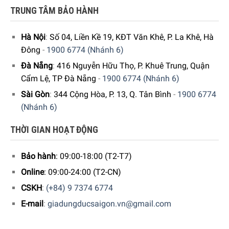
TRUNG TÂM BẢO HÀNH
Hà Nội
:
Số 04, Liền Kề 19, KĐT Văn Khê, P. La Khê, Hà
Đông
-
1900 6774 (Nhánh 6)
Đà Nẵng
:
416 Nguyễn Hữu Thọ, P. Khuê Trung, Quận
Cẩm Lệ, TP Đà Nẵng
-
1900 6774 (Nhánh 6)
Sài Gòn
:
344 Cộng Hòa, P. 13, Q. Tân Bình
-
1900 6774
(Nhánh 6)
THỜI GIAN HOẠT ĐỘNG
Bảo hành
: 09:00-18:00 (T2-T7)
Online
: 09:00-24:00 (T2-CN)
CSKH
:
(+84) 9 7374 6774
E-mail
:
giadungducsaigon.vn@gmail.com