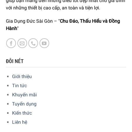
giúp bạn mang đến những điều tốt đẹp nhất cho gia đình
với những thiết bị cao cấp, an toàn và tiện lợi.
Gia Dụng Đức Sài Gòn – "
Chu Đáo, Thấu Hiểu và Đồng
Hành
"
ĐÔI NÉT
Giới thiệu
Tin tức
Khuyến mãi
Tuyển dụng
Hiện tại sản phẩm đang được bày bán tại
hệ thống
Kiến thức
showroom cửa hàng của Gia dụng Đức Sài Gòn
trên toàn
Liên hệ
quốc. Quý vị hãy gọi điện trực tiếp vào Hotline:
1900
6774
hoặc
039 222 6774
để nhận được những tư vấn chi