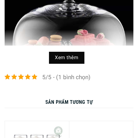
Xem thêm
5/5 - (1 bình chọn)
SẢN PHẨM TƯƠNG TỰ
Nghệ thuật thổi thủ công truyền thống nổi tiếng của Đức
với các công đoạn chế tác như ép, thổi, cắt, đánh bóng
được tiến hành tì mỉ, cầu kỳ đạt tới tiêu chuẩn hoàn hảo
nhất. Nhẹ, bền có khả năng chịu lực tốt, không dễ bị lực