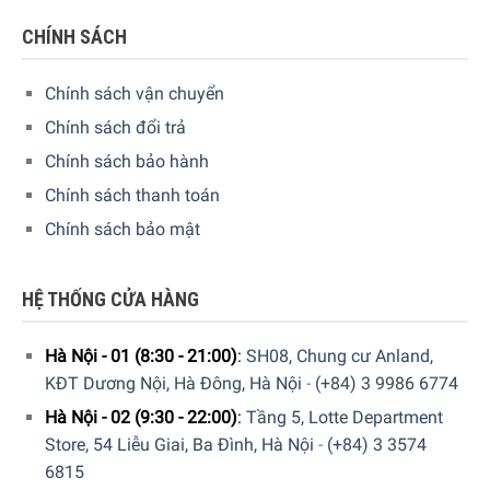
độ chịu lực tốt, không dễ bị lực làm cho vỡ hoặc sứt mẻ.
CHÍNH SÁCH
Chính sách vận chuyển
Chính sách đổi trả
Chính sách bảo hành
Chính sách thanh toán
Chính sách bảo mật
HỆ THỐNG CỬA HÀNG
Hà Nội - 01 (8:30 - 21:00)
:
SH08, Chung cư Anland,
KĐT Dương Nội, Hà Đông, Hà Nội
-
(+84) 3 9986 6774
Hà Nội - 02 (9:30 - 22:00)
:
Tầng 5, Lotte Department
Hiện tại sản phẩm đang được bày bán tại
hệ thống
Store, 54 Liễu Giai, Ba Đình, Hà Nội
-
(+84) 3 3574
showroom cửa hàng của Gia dụng Đức Sài Gòn
trên toàn
6815
quốc. Quý vị hãy gọi điện trực tiếp vào Hotline:
1900