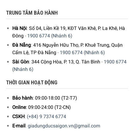
TRUNG TÂM BẢO HÀNH
5/5 - (1 bình chọn)
Hà Nội
:
Số 04, Liền Kề 19, KĐT Văn Khê, P. La Khê, Hà
Đông
-
1900 6774 (Nhánh 6)
Đà Nẵng
:
416 Nguyễn Hữu Thọ, P. Khuê Trung, Quận
Cẩm Lệ, TP Đà Nẵng
-
1900 6774 (Nhánh 6)
Sài Gòn
:
344 Cộng Hòa, P. 13, Q. Tân Bình
-
1900 6774
(Nhánh 6)
THỜI GIAN HOẠT ĐỘNG
Bảo hành
: 09:00-18:00 (T2-T7)
Online
: 09:00-24:00 (T2-CN)
CSKH
:
(+84) 9 7374 6774
E-mail
:
giadungducsaigon.vn@gmail.com