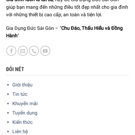
giúp bạn mang đến những điều tốt đẹp nhất cho gia đình
với những thiết bị cao cấp, an toàn và tiện lợi.
Gia Dụng Đức Sài Gòn – "
Chu Đáo, Thấu Hiểu và Đồng
Hành
"
ĐÔI NÉT
Giới thiệu
Tin tức
Khuyến mãi
Màu sắc và độ sáng bóng của Nachtmann 99528 không
Tuyển dụng
mai một theo thời gian: Được làm từ pha lê Nachtmann nổi
Kiến thức
tiếng, bộ đĩa Nachtmann 99528 đảm bảo màu sắc và độ
Liên hệ
sáng bóng không mai một theo thời gian. bề mặt pha lê có