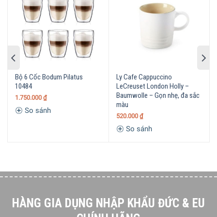
làm cho vỡ hoặc sứt mẻ. Nachtmann 99528 chịu được
nhiệt độ cao cũng như thấp, hạn chế nứt vỡ do tác động
của nhiệt và an toàn tuyệt đối cho sức khỏe người dùng và
không chứa thành phần độc hại, đảm bảo an toàn cho sức
khỏe.
Bộ 6 Cốc Bodum Pilatus
Ly Cafe Cappuccino
10484
LeCreuset London Holly –
Baumwolle – Gọn nhẹ, đa sắc
1.750.000
₫
màu
So sánh
520.000
₫
So sánh
HÀNG GIA DỤNG NHẬP KHẨU ĐỨC & EU