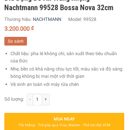
Nachtmann 99528 Bossa Nova 32cm
Thương hiệu:
NACHTMANN
Model:
99528
3.200.000
₫
So sánh
Chất liệu: pha lê không chì, sản xuất theo tiêu chuẩn
của Đức
Nhẹ, bền có khả năng chịu lực tốt, màu sắc và độ sáng
bóng không bị mai một với thời gian
Vệ sinh an toàn với máy rửa chén
Đĩa Đựng Đồ Ăn Tráng Miệng Nachtmann 99528 Bossa N
Số lượng:
MUA NGAY
Trả thẳng - Trả góp qua Visa, Master - Thẻ nội địa ATM