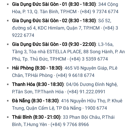
6774
hoặc
039 222 6774
để nhận được những tư vấn chi
Gia Dụng Đức Sài Gòn - 01 (8:30 - 18:30)
:
344 Cộng
tiết và đặt mua sản phẩm. Hoặc đặt hàng trực tiếp trên
Hòa, P. 13, Q. Tân Bình, TP.HCM
-
(+84) 9 7374 6774
website. Nhân viên tổng đài của Gia dụng Đức Sài Gòn sẽ
Gia Dụng Đức Sài Gòn - 02 (8:30 - 18:30)
:
Số 52,
gọi lại để xác nhận đơn hàng với quý khách.
đường số 4, KDC Himlam, Quận 7, TP.HCM
-
(+84) 3
9222 6774
GIA DỤNG ĐỨC SÀI GÒN CAM KẾT:
Gia Dụng Đức Sài Gòn - 03 (9:30 - 22:00)
:
L3-16a,
Tầng 3, Tòa nhà ESTELLA PLACE, 88 Song Hành, P. An
Giao hàng nhanh chóng toàn quốc.
Phú, Tp. Thủ Đức, TP.HCM
-
(+84) 3 5359 6774
Bảo hành bằng thẻ bảo hành chính hãng từ công ty.
Hải Phòng (8:30 - 18:30)
:
465 Võ Nguyên Giáp, P.Lê
Hàng đúng nguồn gốc, chính hãng, nhập khẩu Đức &
Chân, TP.Hải Phòng
-
(+84) 9 6618 6774
EU.
Thanh Hóa (8:30 - 18:30)
:
04/06 Dương Đình Nghệ,
P.Tân Sơn, TP.Thanh Hóa
-
(+84) 91.222.0991
Ngoài ra quý khách còn có thể tham khảo thêm các sản
Đà Nẵng (8:30 - 18:30)
:
416 Nguyễn Hữu Thọ, P. Khuê
phẩm
Muỗng, chén, đĩa
khác đang được bán tại các
Trung, Quận Cẩm Lệ, TP Đà Nẵng
-
1900 6774
showroom của Gia dụng Đức Sài Gòn trên toàn quốc và
website của chúng tôi.
Thái Bình (8:30 - 21:00)
:
33 Phan Bội Châu, P.Thái
Bình, T.Hưng Yên
-
(+84) 9 7766 8966