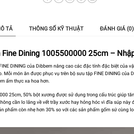
Ô TẢ
THÔNG SỐ KỸ THUẬT
ĐÁNH GIÁ (0)
n Fine Dining 1005500000 25cm – Nhậ
 FINE DINING của Dibbern nâng cao các đặc tính đặc biệt của vật 
 Mỗi món ăn được phục vụ trên bộ sưu tập FINE DINING của Dib
iệm ẩm thực xa hoa hơn.
0000 25cm, 50% bột xương được sử dụng trong cấu trúc giúp tă
ông cần lo lắng về vết trầy xước hay hỏng hóc vì đĩa súp này 
sản phẩm còn nhẹ hơn 30% so với các sản phẩm gốm sứ cùng loạ