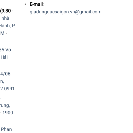
E-mail
:
(9:30 -
giadungducsaigon.vn@gmail.com
a nhà
ành, P.
CM
-
65 Võ
.Hải
04/06
n,
22.0991
6
rung,
-
1900
c. Quý vị hãy gọi điện trực tiếp vào Hotline:
1900
 Phan
 website. Nhân viên tổng đài của Gia Dụng Đức