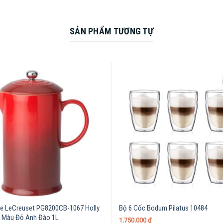
SẢN PHẨM TƯƠNG TỰ
. Đĩa súp Dibbern Fine Dining 1005500000 25cm không chứa chì
ch thoải mái và an tâm rằng không có chất độc hại nào từ sản
ining 1005500000 25cm còn mang đến một vẻ đẹp độc đáo cho b
nên không gian ăn uống độc đáo trên bàn tiệc của bạn. Hãy thể
ining 1005500000 25cm.
e LeCreuset PG8200CB-1067 Holly
Bộ 6 Cốc Bodum Pilatus 10484
 Màu Đỏ Anh Đào 1L
1.750.000
₫