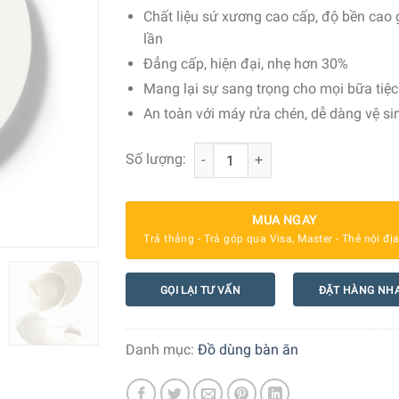
Chất liệu sứ xương cao cấp, độ bền cao 
lần
Đẳng cấp, hiện đại, nhẹ hơn 30%
Mang lại sự sang trọng cho mọi bữa tiệc
An toàn với máy rửa chén, dễ dàng vệ si
Đĩa Súp Dibbern Fine Dining 100550
Số lượng:
MUA NGAY
Trả thẳng - Trả góp qua Visa, Master - Thẻ nội đị
GỌI LẠI TƯ VẤN
ĐẶT HÀNG NH
Danh mục:
Đồ dùng bàn ăn