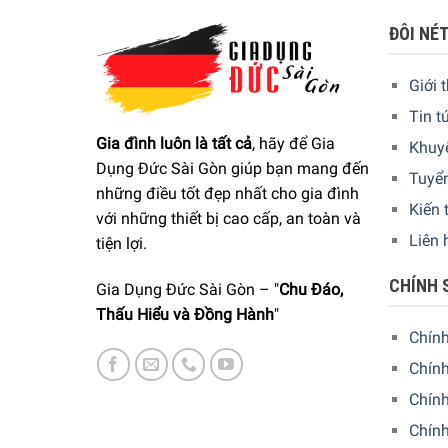
ĐÔI NÉ
Giới 
Tin t
Gia đình luôn là tất cả
, hãy để Gia
Khuy
Dụng Đức Sài Gòn giúp bạn mang đến
Tuyể
những điều tốt đẹp nhất cho gia đình
Kiến 
với những thiết bị cao cấp, an toàn và
Liên 
tiện lợi.
CHÍNH 
Gia Dụng Đức Sài Gòn – "
Chu Đáo,
Thấu Hiểu và Đồng Hành
"
Chín
Chính
Chín
Chính