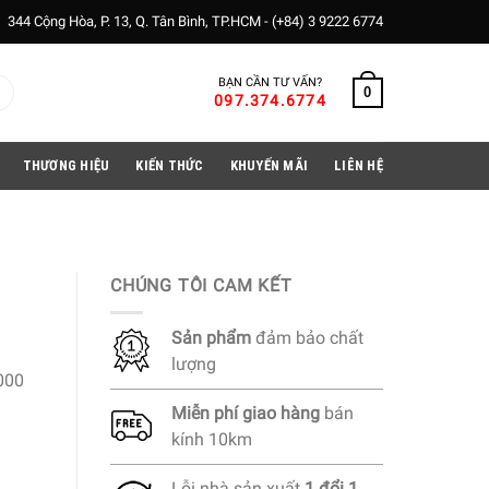
344 Cộng Hòa, P. 13, Q. Tân Bình, TP.HCM -
(+84) 3 9222 6774
BẠN CẦN TƯ VẤN?
0
097.374.6774
THƯƠNG HIỆU
KIẾN THỨC
KHUYẾN MÃI
LIÊN HỆ
CHÚNG TÔI CAM KẾT
Sản phẩm
đảm bảo chất
lượng
000
Miễn phí
giao hàng
bán
kính 10km
Lỗi nhà sản xuất
1 đổi 1