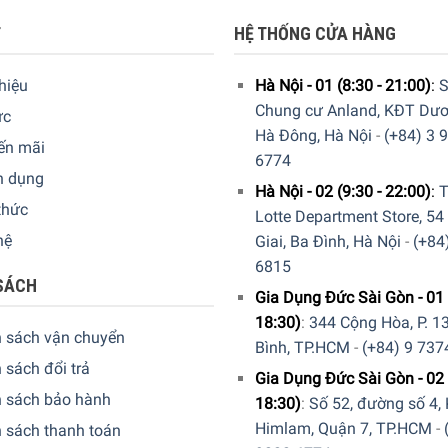
T
HỆ THỐNG CỬA HÀNG
thiệu
Hà Nội - 01 (8:30 - 21:00)
:
S
Chung cư Anland, KĐT Dươ
ức
Hà Đông, Hà Nội
-
(+84) 3 
ến mãi
6774
n dụng
Hà Nội - 02 (9:30 - 22:00)
:
T
thức
Lotte Department Store, 54
hệ
Giai, Ba Đình, Hà Nội
-
(+84
6815
SÁCH
Gia Dụng Đức Sài Gòn - 01 
18:30)
:
344 Cộng Hòa, P. 13
h sách vận chuyển
Bình, TP.HCM
-
(+84) 9 737
 sách đổi trả
Gia Dụng Đức Sài Gòn - 02 
h sách bảo hành
18:30)
:
Số 52, đường số 4,
Himlam, Quận 7, TP.HCM
-
 sách thanh toán