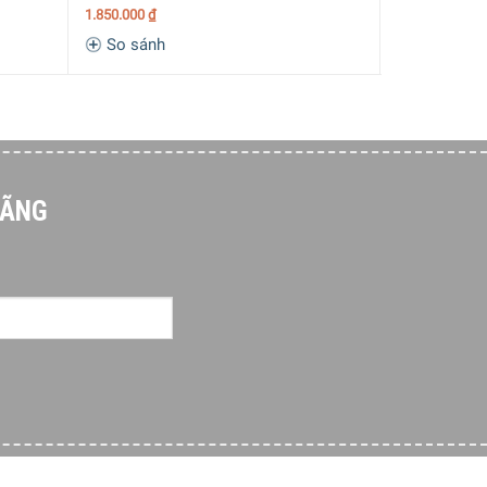
1.850.000
₫
So sánh
So sánh
HÃNG
ết kiệm thời gian và công sức của bạn, để bạn có
t mọi bữa ăn và góp phần tạo nên không gian ấm
tạo ra những trải nghiệm ẩm thực đáng nhớ. Hãy