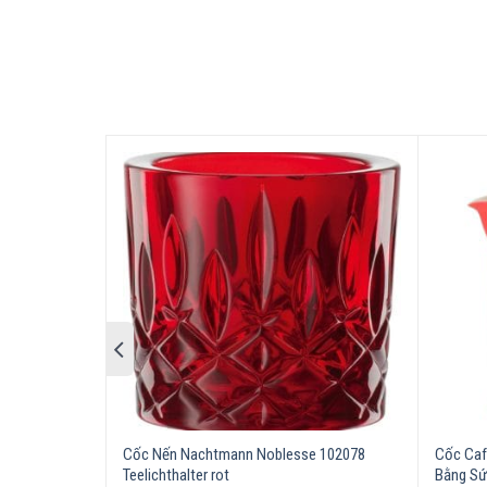
An toàn luôn được đặt lên hàng đầu với Dibbern
dụng. Bạn có thể thưởng thức mỗi bát súp một cá
Không chỉ về tính năng, đĩa súp Dibbern Fine D
bạn trang trí các món ăn một cách bắt mắt, tạo 
cách bài trí món ăn trên đĩa súp Dibbern Fine D
Cốc Nến Nachtmann Noblesse 102078
Cốc Caf
Teelichthalter rot
Bằng Sứ