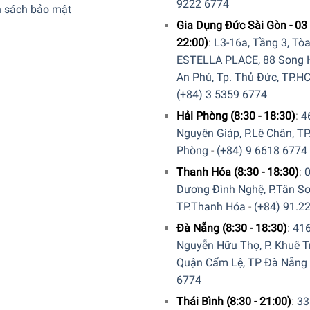
9222 6774
h sách bảo mật
Gia Dụng Đức Sài Gòn - 03 
22:00)
:
L3-16a, Tầng 3, Tò
ESTELLA PLACE, 88 Song H
An Phú, Tp. Thủ Đức, TP.H
(+84) 3 5359 6774
Hải Phòng (8:30 - 18:30)
:
4
Nguyên Giáp, P.Lê Chân, TP
Phòng
-
(+84) 9 6618 6774
Thanh Hóa (8:30 - 18:30)
:
Dương Đình Nghệ, P.Tân Sơ
TP.Thanh Hóa
-
(+84) 91.2
Đà Nẵng (8:30 - 18:30)
:
41
Nguyễn Hữu Thọ, P. Khuê T
Quận Cẩm Lệ, TP Đà Nẵng
6774
ng showroom cửa hàng của Gia dụng Đức Sài Gòn
trên toàn quố
Thái Bình (8:30 - 21:00)
:
33
ấn chi tiết và đặt mua sản phẩm. Hoặc đặt hàng trực tiếp trên