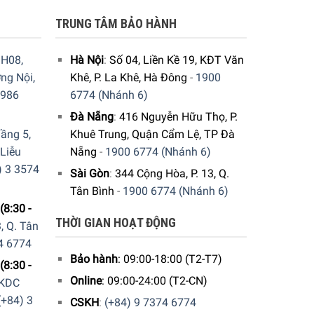
TRUNG TÂM BẢO HÀNH
H08,
Hà Nội
:
Số 04, Liền Kề 19, KĐT Văn
ng Nội,
Khê, P. La Khê, Hà Đông
-
1900
9986
6774 (Nhánh 6)
Đà Nẵng
:
416 Nguyễn Hữu Thọ, P.
ầng 5,
Khuê Trung, Quận Cẩm Lệ, TP Đà
 Liễu
Nẵng
-
1900 6774 (Nhánh 6)
) 3 3574
Sài Gòn
:
344 Cộng Hòa, P. 13, Q.
Tân Bình
-
1900 6774 (Nhánh 6)
(8:30 -
THỜI GIAN HOẠT ĐỘNG
, Q. Tân
4 6774
Bảo hành
: 09:00-18:00 (T2-T7)
(8:30 -
Online
: 09:00-24:00 (T2-CN)
 KDC
(+84) 3
CSKH
:
(+84) 9 7374 6774