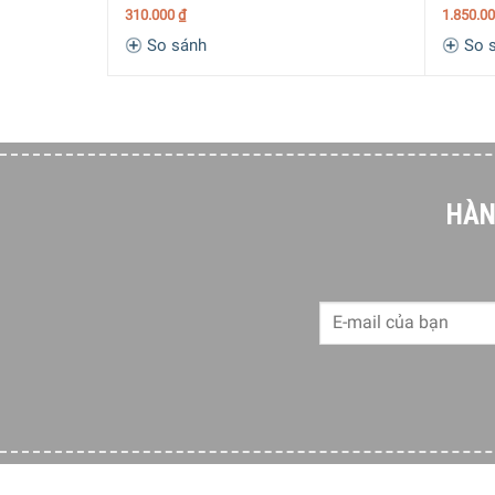
310.000
₫
1.850.0
So sánh
So 
HÀN
Để làm sạch sản phẩm sau bữa ăn, bạn không cần 
thể tận hưởng bữa ăn một cách thoải mái hơn. Đượ
cúng, sang trọng cho gia đình và khách mời của 
Với đĩa súp Dibbern Fine Dining 1005500000 25c
tạo ra những bữa ăn tuyệt vời và độc đáo với đĩ