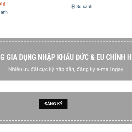
00
₫
So sánh
sánh
G GIA DỤNG NHẬP KHẨU ĐỨC & EU CHÍNH 
Nhiều ưu đãi cực kỳ hấp dẫn, đăng ký e-mail ngay
lo lắng vì sản phẩm an toàn với máy rửa chén. Điều này giúp ti
c thiết kế với sự tinh tế và tỉ mỉ, sản phẩm này sẽ làm nổi bậ
bạn.
m, bạn không chỉ sở hữu một sản phẩm chất lượng cao mà còn 
a súp Dibbern Fine Dining 1005500000 25cm.